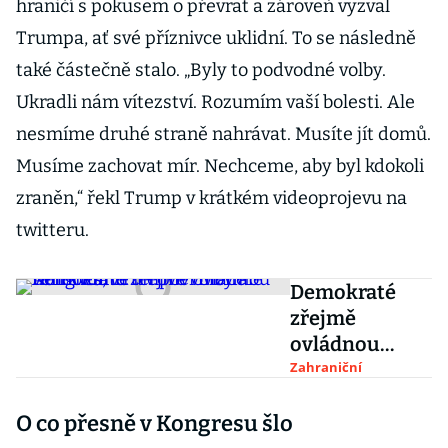
hraničí s pokusem o převrat a zároveň vyzval
Trumpa, ať své příznivce uklidní. To se následně
také částečně stalo. „Byly to podvodné volby.
Ukradli nám vítezství. Rozumím vaší bolesti. Ale
nesmíme druhé straně nahrávat. Musíte jít domů.
Musíme zachovat mír. Nechceme, aby byl kdokoli
zraněn,“ řekl Trump v krátkém videoprojevu na
twitteru.
Demokraté
zřejmě
ovládnou
Kongres, ve
Zahraniční
férové volby
O co přesně v Kongresu šlo
ale věří kvůli