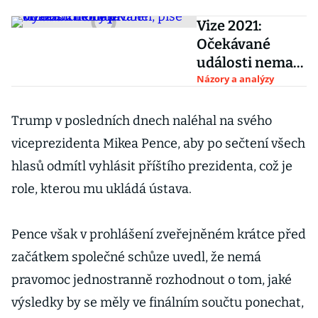
Vize 2021:
Očekávané
události nemají
odhadnutelný
Názory a analýzy
průběh, píše
Hynek
Trump v posledních dnech naléhal na svého
Kmoníček
viceprezidenta Mikea Pence, aby po sečtení všech
hlasů odmítl vyhlásit příštího prezidenta, což je
role, kterou mu ukládá ústava.
Pence však v prohlášení zveřejněném krátce před
začátkem společné schůze uvedl, že nemá
pravomoc jednostranně rozhodnout o tom, jaké
výsledky by se měly ve finálním součtu ponechat,