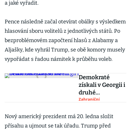
a jaké vyřadit.
Pence následně začal otevírat obálky s výsledkem
hlasování sboru volitelů z jednotlivých států. Po
bezproblémovém započtení hlasů z Alabamy a
Aljašky, kde vyhrál Trump, se obě komory musely
vypořádat s řadou námitek k průběhu voleb.
Demokraté
získali v Georgii i
druhé
senátorské
Zahraniční
křeslo. Senát tak
bude 50:50
Nový americký prezident má 20. ledna složit
přísahu a ujmout se tak úřadu. Trump před