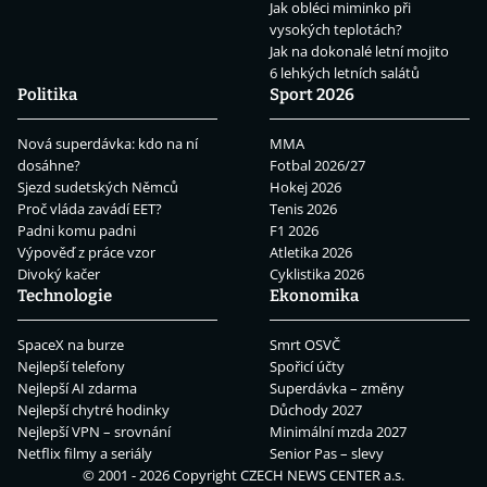
Jak obléci miminko při
vysokých teplotách?
Jak na dokonalé letní mojito
6 lehkých letních salátů
Politika
Sport 2026
Nová superdávka: kdo na ní
MMA
dosáhne?
Fotbal 2026/27
Sjezd sudetských Němců
Hokej 2026
Proč vláda zavádí EET?
Tenis 2026
Padni komu padni
F1 2026
Výpověď z práce vzor
Atletika 2026
Divoký kačer
Cyklistika 2026
Technologie
Ekonomika
SpaceX na burze
Smrt OSVČ
Nejlepší telefony
Spořicí účty
Nejlepší AI zdarma
Superdávka – změny
Nejlepší chytré hodinky
Důchody 2027
Nejlepší VPN – srovnání
Minimální mzda 2027
Netflix filmy a seriály
Senior Pas – slevy
© 2001 - 2026 Copyright
CZECH NEWS CENTER a.s.