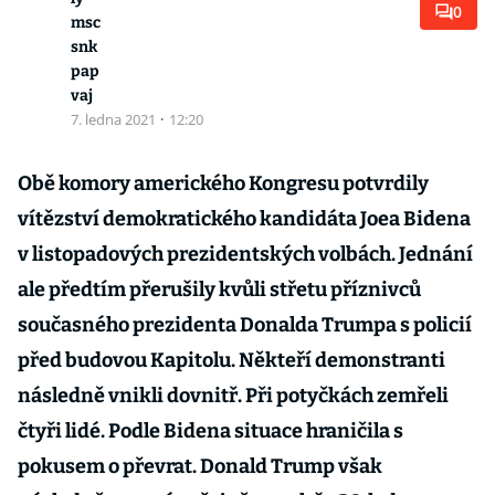
0
msc
snk
pap
vaj
7. ledna 2021
·
12:20
Obě komory amerického Kongresu potvrdily
vítězství demokratického kandidáta Joea Bidena
v listopadových prezidentských volbách. Jednání
ale předtím přerušily kvůli střetu příznivců
současného prezidenta Donalda Trumpa s policií
před budovou Kapitolu. Někteří demonstranti
následně vnikli dovnitř. Při potyčkách zemřeli
čtyři lidé. Podle Bidena situace hraničila s
pokusem o převrat. Donald Trump však