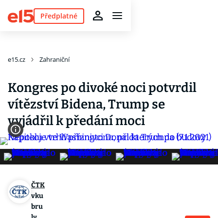
Předplatné
e15.cz
Zahraniční
Kongres po divoké noci potvrdil
vítězství Bidena, Trump se
vyjádřil k předání moci
ČTK
vku
bru
ly