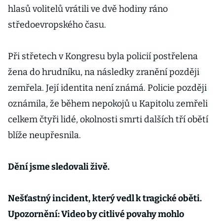
hlasů volitelů vrátili ve dvě hodiny ráno
středoevropského času.
Při střetech v Kongresu byla policií postřelena
žena do hrudníku, na následky zranění později
zemřela. Její identita není známá. Policie později
oznámila, že během nepokojů u Kapitolu zemřeli
celkem čtyři lidé, okolnosti smrti dalších tří obětí
blíže neupřesnila.
Dění jsme sledovali živě.
Nešťastný incident, který vedl k tragické oběti.
Upozornění: Video by citlivé povahy mohlo