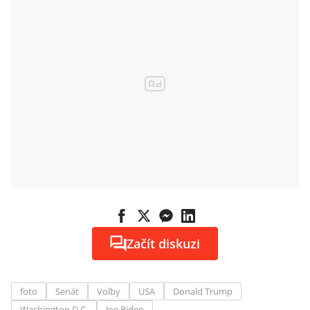
Začít diskuzi
foto
Senát
Volby
USA
Donald Trump
Washington D.C.
Joe Biden