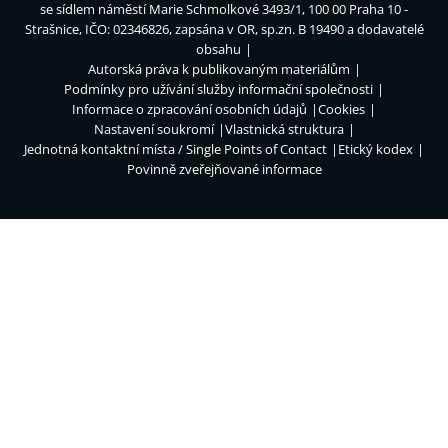
se sídlem náměstí Marie Schmolkové 3493/1, 100 00 Praha 10 -
Strašnice, IČO: 02346826, zapsána v OR, sp.zn. B 19490 a dodavatelé
obsahu
Autorská práva k publikovaným materiálům
Podmínky pro užívání služby informační společnosti
Informace o zpracování osobních údajů
Cookies
Nastavení soukromí
Vlastnická struktura
Jednotná kontaktní místa / Single Points of Contact
Etický kodex
Povinně zveřejňované informace