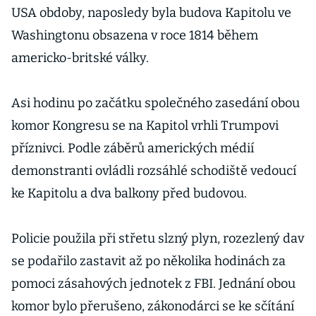
USA obdoby, naposledy byla budova Kapitolu ve
Washingtonu obsazena v roce 1814 během
americko-britské války.
Asi hodinu po začátku společného zasedání obou
komor Kongresu se na Kapitol vrhli Trumpovi
příznivci. Podle záběrů amerických médií
demonstranti ovládli rozsáhlé schodiště vedoucí
ke Kapitolu a dva balkony před budovou.
Policie použila při střetu slzný plyn, rozezlený dav
se podařilo zastavit až po několika hodinách za
pomoci zásahových jednotek z FBI. Jednání obou
komor bylo přerušeno, zákonodárci se ke sčítání