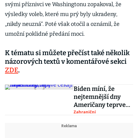
svými příznivci ve Washingtonu zopakoval, že
výsledky voleb, které mu prý byly ukradeny,
„nikdy neuzná“. Poté však otočil a oznámil, že
umožní poklidné předání moci.
K tématu si můžete přečíst také několik
názorových textů v komentářové sekci
ZDE
.
Biden míní, že
nejtemnější dny
Američany teprve
čekají
Zahraniční