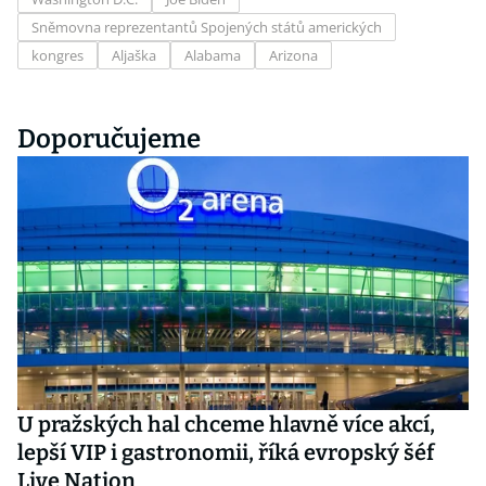
Sněmovna reprezentantů Spojených států amerických
kongres
Aljaška
Alabama
Arizona
Doporučujeme
U pražských hal chceme hlavně více akcí,
lepší VIP i gastronomii, říká evropský šéf
Live Nation