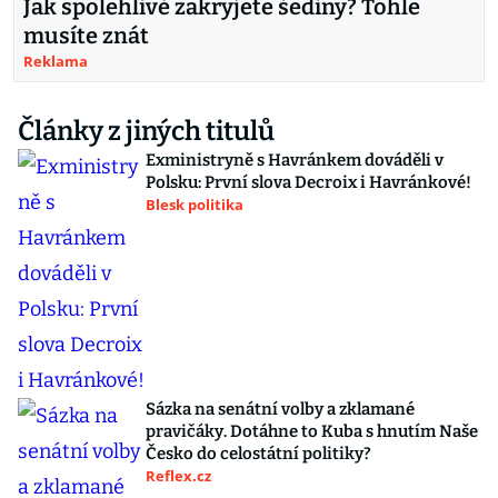
Jak spolehlivě zakryjete šediny? Tohle
musíte znát
Reklama
Články z jiných titulů
Exministryně s Havránkem dováděli v
Polsku: První slova Decroix i Havránkové!
Blesk politika
Sázka na senátní volby a zklamané
pravičáky. Dotáhne to Kuba s hnutím Naše
Česko do celostátní politiky?
Reflex.cz