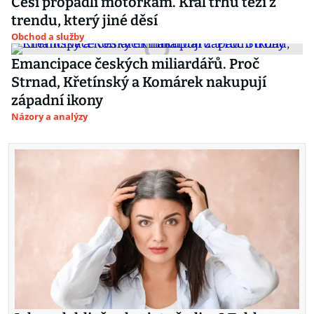
Češi propadli motorkám. Král trhu těží z
trendu, který jiné děsí
Obchod a služby
Emancipace českých miliardářů. Proč
Strnad, Křetínský a Komárek nakupují
západní ikony
Názory a analýzy