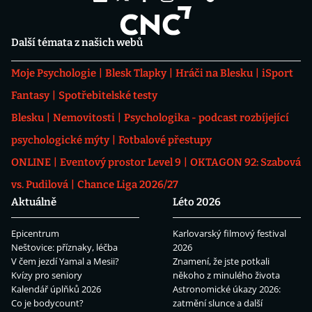
Další témata z našich webů
Moje Psychologie
Blesk Tlapky
Hráči na Blesku
iSport
Fantasy
Spotřebitelské testy
Blesku
Nemovitosti
Psychologika - podcast rozbíjející
psychologické mýty
Fotbalové přestupy
ONLINE
Eventový prostor Level 9
OKTAGON 92: Szabová
vs. Pudilová
Chance Liga 2026/27
Aktuálně
Léto 2026
Epicentrum
Karlovarský filmový festival
Neštovice: příznaky, léčba
2026
V čem jezdí Yamal a Mesii?
Znamení, že jste potkali
Kvízy pro seniory
někoho z minulého života
Kalendář úplňků 2026
Astronomické úkazy 2026:
Co je bodycount?
zatmění slunce a další