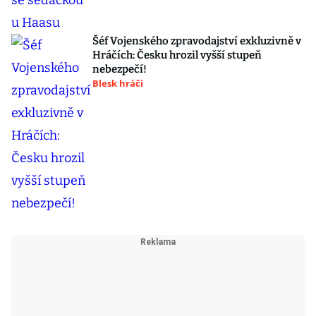
Šéf Vojenského zpravodajství exkluzivně v
Hráčích: Česku hrozil vyšší stupeň
nebezpečí!
Blesk hráči