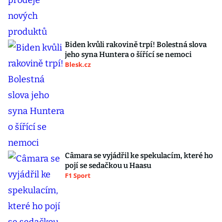
Biden kvůli rakovině trpí! Bolestná slova
jeho syna Huntera o šířící se nemoci
Blesk.cz
Câmara se vyjádřil ke spekulacím, které ho
pojí se sedačkou u Haasu
F1 Sport