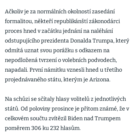
Trumpovi
méně
Ačkoliv je za normálních okolností zasedání
Američanů
formalitou, někteří republikánští zákonodárci
proces hned v začátku jednání na naléhání
odstupujícího prezidenta Donalda Trumpa, který
odmítá uznat svou porážku s odkazem na
nepodložená tvrzení o volebních podvodech,
napadali. První námitku vznesli hned u třetího
projednávaného státu, kterým je Arizona.
Na schůzi se sčítaly hlasy volitelů z jednotlivých
států. Od poloviny prosince je přitom známé, že v
celkovém součtu zvítězil Biden nad Trumpem
poměrem 306 ku 232 hlasům.