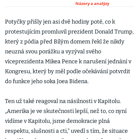
Trumpovi
Názory a analýzy
Potyčky přišly jen asi dvě hodiny poté, co k
protestujícím promluvil prezident Donald Trump,
který z pódia před Bílým domem řekl že nikdy
neuzná svou porážku a vyzýval svého
viceprezidenta Mikea Pence k narušení jednání v
Kongresu, který by měl podle očekávání potvrdit
do funkce jeho soka Joea Bidena.
Ten už také reagoval na násilnosti v Kapitolu.
„Amerika je ve skutečnosti lepší, než to, co nyní
vidíme v Kapitolu, jsme demokracie plná
respektu, slušnosti a cti,“ uvedl s tím, že situace