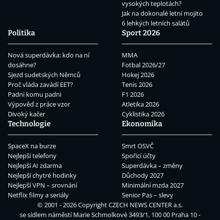
vysokých teplotách?
Jak na dokonalé letní mojito
6 lehkých letních salátů
Politika
Sport 2026
Nová superdávka: kdo na ní
MMA
dosáhne?
Fotbal 2026/27
Sjezd sudetských Němců
Hokej 2026
Proč vláda zavádí EET?
Tenis 2026
Padni komu padni
F1 2026
Výpověď z práce vzor
Atletika 2026
Divoký kačer
Cyklistika 2026
Technologie
Ekonomika
SpaceX na burze
Smrt OSVČ
Nejlepší telefony
Spořicí účty
Nejlepší AI zdarma
Superdávka – změny
Nejlepší chytré hodinky
Důchody 2027
Nejlepší VPN – srovnání
Minimální mzda 2027
Netflix filmy a seriály
Senior Pas – slevy
© 2001 - 2026 Copyright
CZECH NEWS CENTER a.s.
se sídlem náměstí Marie Schmolkové 3493/1, 100 00 Praha 10 -