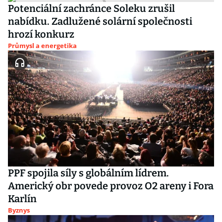
Potenciální zachránce Soleku zrušil
nabídku. Zadlužené solární společnosti
hrozí konkurz
Průmysl a energetika
PPF spojila síly s globálním lídrem.
Americký obr povede provoz O2 areny i Fora
Karlín
Byznys