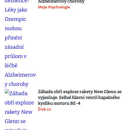
Alzheimerovy choroby
Moje Psychologie
Záhada obří exploze rakety New Glenn se
vyjasňuje. Selhal hlavní ventil kapalného
kyslíku motoru BE-4
Živě.cz