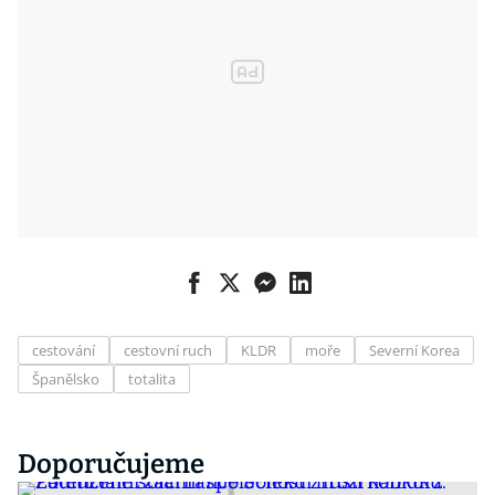
cestování
cestovní ruch
KLDR
moře
Severní Korea
Španělsko
totalita
Doporučujeme