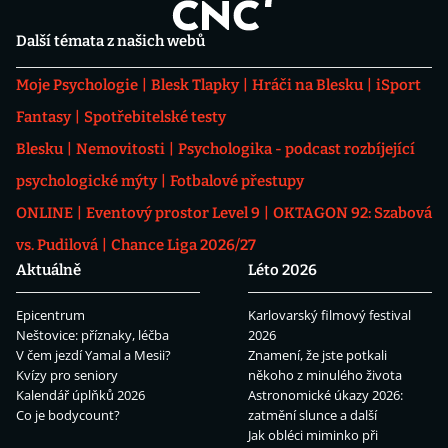
Další témata z našich webů
Moje Psychologie
Blesk Tlapky
Hráči na Blesku
iSport
Fantasy
Spotřebitelské testy
Blesku
Nemovitosti
Psychologika - podcast rozbíjející
psychologické mýty
Fotbalové přestupy
ONLINE
Eventový prostor Level 9
OKTAGON 92: Szabová
vs. Pudilová
Chance Liga 2026/27
Aktuálně
Léto 2026
Epicentrum
Karlovarský filmový festival
Neštovice: příznaky, léčba
2026
V čem jezdí Yamal a Mesii?
Znamení, že jste potkali
Kvízy pro seniory
někoho z minulého života
Kalendář úplňků 2026
Astronomické úkazy 2026:
Co je bodycount?
zatmění slunce a další
Jak obléci miminko při