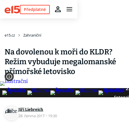
Předplatné
e15.cz
Zahraniční
Na dovolenou k moři do KLDR?
Režim vybuduje megalomanské
přímořské letovisko
2
Fotogal
Jiří Liebreich
28. června 2017
·
19:30