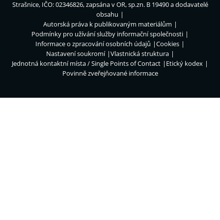
Strašnice, IČO: 02346826, zapsána v OR, sp.zn. B 19490 a dodavatelé
obsahu
Autorská práva k publikovaným materiálům
Podmínky pro užívání služby informační společnosti
Informace o zpracování osobních údajů
Cookies
Nastavení soukromí
Vlastnická struktura
Jednotná kontaktní místa / Single Points of Contact
Etický kodex
Povinně zveřejňované informace