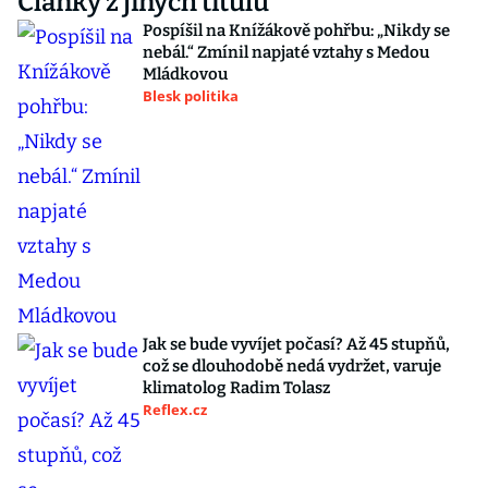
Články z jiných titulů
Pospíšil na Knížákově pohřbu: „Nikdy se
nebál.“ Zmínil napjaté vztahy s Medou
Mládkovou
Blesk politika
Jak se bude vyvíjet počasí? Až 45 stupňů,
což se dlouhodobě nedá vydržet, varuje
klimatolog Radim Tolasz
Reflex.cz