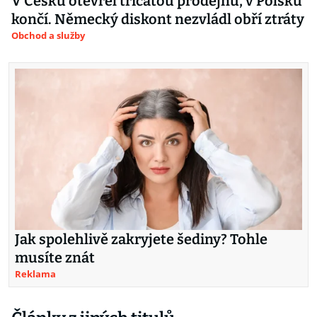
V Česku otevřel třicátou prodejnu, v Polsku
končí. Německý diskont nezvládl obří ztráty
Obchod a služby
Jak spolehlivě zakryjete šediny? Tohle
musíte znát
Reklama