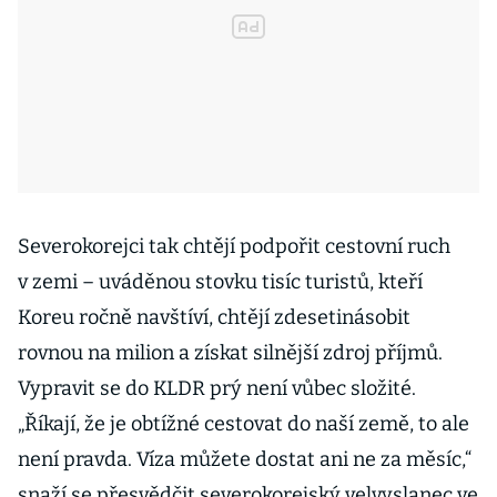
Severokorejci tak chtějí podpořit cestovní ruch
v zemi – uváděnou stovku tisíc turistů, kteří
Koreu ročně navštíví, chtějí zdesetinásobit
rovnou na milion a získat silnější zdroj příjmů.
Vypravit se do KLDR prý není vůbec složité.
„Říkají, že je obtížné cestovat do naší země, to ale
není pravda. Víza můžete dostat ani ne za měsíc,“
snaží se přesvědčit severokorejský velvyslanec ve