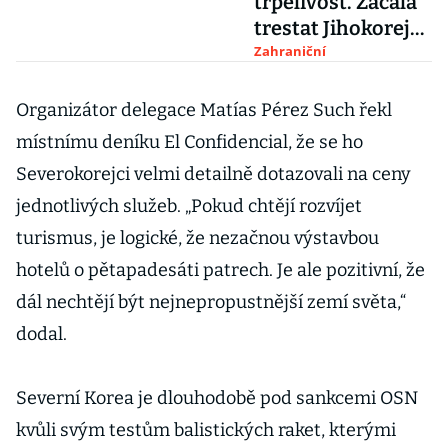
trpělivost. Začala
trestat Jihokorejce
za boj proti KLDR
Zahraniční
Organizátor delegace Matías Pérez Such řekl
místnímu deníku El Confidencial, že se ho
Severokorejci velmi detailně dotazovali na ceny
jednotlivých služeb. „Pokud chtějí rozvíjet
turismus, je logické, že nezačnou výstavbou
hotelů o pětapadesáti patrech. Je ale pozitivní, že
dál nechtějí být nejnepropustnější zemí světa,“
dodal.
Severní Korea je dlouhodobě pod sankcemi OSN
kvůli svým testům balistických raket, kterými