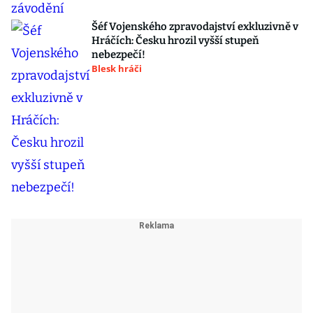
Šéf Vojenského zpravodajství exkluzivně v
Hráčích: Česku hrozil vyšší stupeň
nebezpečí!
Blesk hráči