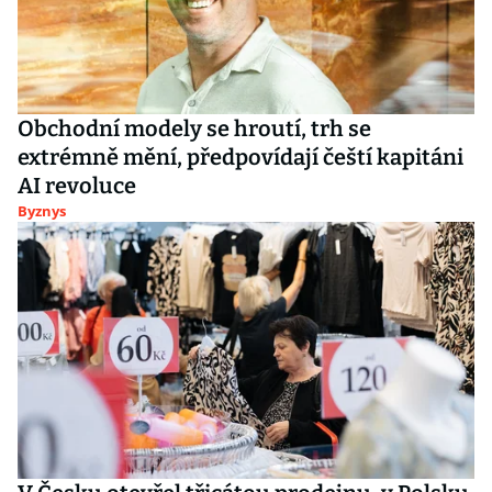
Obchodní modely se hroutí, trh se
extrémně mění, předpovídají čeští kapitáni
AI revoluce
Byznys