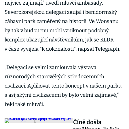
nejvíce zajímají,“ uvedl mluvčí ambasády.
Severokorejskou delegaci zaujal i benidormský
zábavní park zaměřený na historii. Ve Wonsanu
by tak v budoucnu mohl vzniknout podobný
komplex ukazující návštěvníkům, jak se KLDR
v čase vyvíjela "k dokonalosti", napsal Telegraph.
„Delegaci se velmi zamlouvala výstava
různorodých starověkých středozemních
civilizací. Aplikovat tento koncept v našem parku
s asijskými civilizacemi by bylo velmi zajímavé,“
řekl také mluvčí.
Číně došla