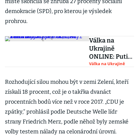
místě skončila se zhruba 27 procenty sociální
demokracie (SPD), pro kterou je výsledek
prohrou.
Válka na
Ukrajině
ONLINE: Putin
cítí
Válka na Ukrajině
beztrestnost,
když svět váhá
Rozhodující silou mohou být v zemi Zelení, kteří
zvýšit tlak,
získali 18 procent, což je o takřka dvanáct
míní Zelenskyj
procentních bodů více než v roce 2017. „CDU je
zpátky,“ prohlásil podle Deutsche Welle lídr
strany Friedrich Merz, podle něhož byly zemské
volby testem nálady na celonárodní úrovni.