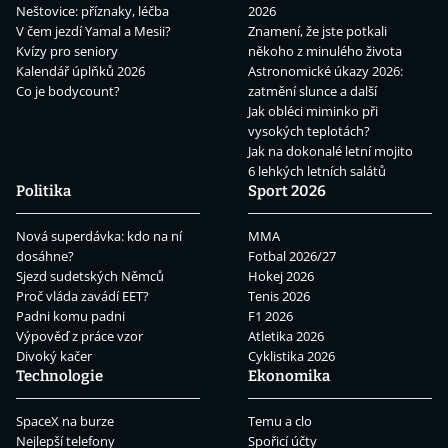
Neštovice: příznaky, léčba
2026
V čem jezdí Yamal a Mesii?
Znamení, že jste potkali
Kvízy pro seniory
někoho z minulého života
Kalendář úplňků 2026
Astronomické úkazy 2026:
Co je bodycount?
zatmění slunce a další
Jak obléci miminko při
vysokých teplotách?
Jak na dokonalé letní mojito
6 lehkých letních salátů
Politika
Sport 2026
Nová superdávka: kdo na ní
MMA
dosáhne?
Fotbal 2026/27
Sjezd sudetských Němců
Hokej 2026
Proč vláda zavádí EET?
Tenis 2026
Padni komu padni
F1 2026
Výpověď z práce vzor
Atletika 2026
Divoký kačer
Cyklistika 2026
Technologie
Ekonomika
SpaceX na burze
Temu a clo
Nejlepší telefony
Spořicí účty