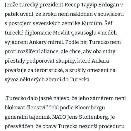
Jenže turecký prezident Recep Tayyip Erdoğan v
pátek uvedl, že kroku není nakloněn v souvislosti
s postojem severských zemí ke Kurdům. Šéf
turecké diplomacie Mevlüt Çavusoglu v neděli
vyjádření Ankary mírnil. Podle něj Turecko není
proti rozšíření aliance, ale chce, aby oba státy
přestaly podporovat skupiny, které Ankara
považuje za teroristické, a zrušily omezení na
vývoz některých zbraní do Turecka.
„Turecko dalo jasně najevo, že jeho záměrem není
blokovat členství,“ řekl podle Bloombergu
generální tajemník NATO Jens Stoltenberg. Je
přesvědčen, že obavy Turecka nezdrží proceduru