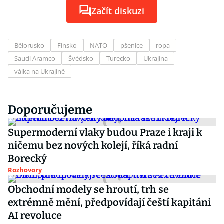
Začít diskuzi
Bělorusko
Finsko
NATO
pšenice
ropa
Saudi Aramco
Švédsko
Turecko
Ukrajina
válka na Ukrajině
Doporučujeme
Supermoderní vlaky budou Praze i kraji k
ničemu bez nových kolejí, říká radní
Borecký
Rozhovory
Obchodní modely se hroutí, trh se
extrémně mění, předpovídají čeští kapitáni
AI revoluce