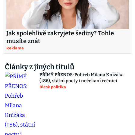
Jak spolehlivě zakryjete šediny? Tohle
musíte znát
Reklama
Články z jiných titulů
PŘÍMÝ PŘENOS: Pohřeb Milana Knížáka
(†86), státní pocty i nečekaní řečníci
Blesk politika