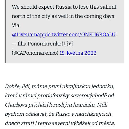
We should expect Russia to lose this salient
north of the city as well in the coming days.
Via
@Liveuamap
pic.twitter.com/ONEU6BGaLU
— Illia Ponomarenko 🇺🇦
(@IAPonomarenko)
15. května 2022
Dobře, lidi, máme první ukrajinskou jednotku,
která v rámci protiofenzívy severovýchodě od
Charkova přichází k ruským hranicím. Měli
bychom očekávat, že Rusko v nadcházejících
dnech ztratí i tento severní výběžek od města.