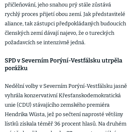
přičleňování, jeho snahou prý stále zůstává
rychlý proces přijetí obou zemí. Jak představitelé
aliance, tak zástupci předpokládaných budoucích
členských zemí dávají najevo, že o tureckých
požadavcích se intenzivně jedná.
SPD v Severním Porýní-Vestfálsku utrpěla
porážku
Nedělní volby v Severním Porýní-Vestfálsku jasně
vyhrála konzervativní Křesťanskodemokratická
unie (CDU) stávajícího zemského premiéra
Hendrika Wüsta, jež po sečtení naprosté většiny
lístků získala téměř 36 procent hlasů. Na druhém