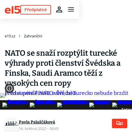
Předplatné
e15.cz
Zahraniční
NATO se snaží rozptýlit turecké
výhrady proti členství Švédska a
Finska, Saudi Aramco těží z
vysokých cen ropy
Fotog
Pavla Palaščáková
0
16. května 2022
·
08:45