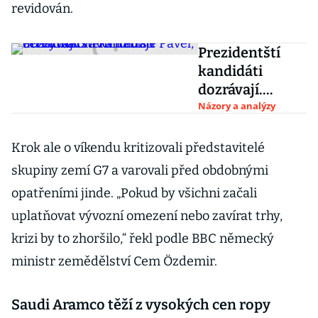
revidován.
Prezidentští
kandidáti
dozrávají.
Favoritem je
Názory a analýzy
Pavel, černým
koněm Babiš i
Krok ale o víkendu kritizovali představitelé
Středula
skupiny zemí G7 a varovali před obdobnými
opatřeními jinde. „Pokud by všichni začali
uplatňovat vývozní omezení nebo zavírat trhy,
krizi by to zhoršilo,“ řekl podle BBC německý
ministr zemědělství Cem Özdemir.
Saudi Aramco těží z vysokých cen ropy