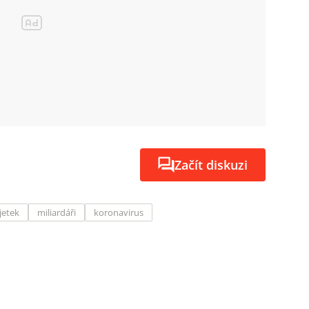
Začít diskuzi
jetek
miliardáři
koronavirus