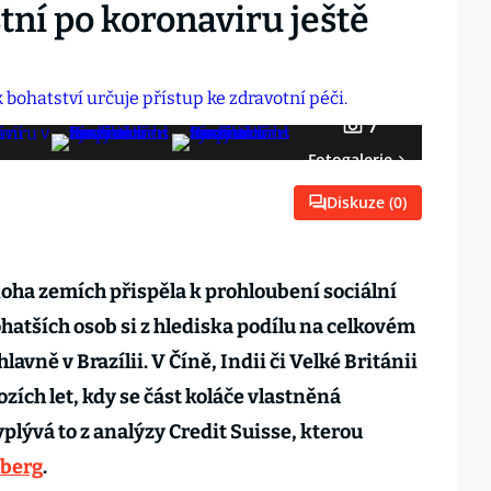
stní po koronaviru ještě
7
Fotogalerie
Diskuze (
0
)
ha zemích přispěla k prohloubení sociální
hatších osob si z hlediska podílu na celkovém
avně v Brazílii. V Číně, Indii či Velké Británii
ozích let, kdy se část koláče vlastněná
plývá to z analýzy Credit Suisse, kterou
berg
.