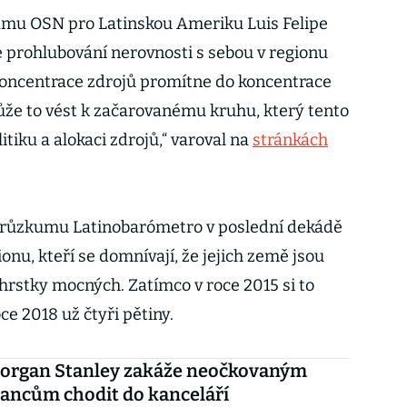
amu OSN pro Latinskou Ameriku Luis Felipe
 prohlubování nerovnosti s sebou v regionu
e koncentrace zdrojů promítne do koncentrace
může to vést k začarovanému kruhu, který tento
itiku a alokaci zdrojů,“ varoval na
stránkách
 průzkumu Latinobarómetro v poslední dekádě
ionu, kteří se domnívají, že jejich země jsou
hrstky mocných. Zatímco v roce 2015 si to
oce 2018 už čtyři pětiny.
organ Stanley zakáže neočkovaným
ancům chodit do kanceláří