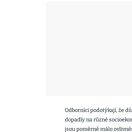
Odborníci podotýkají, že dů
dopadly na různé socioekon
jsou poměrně málo ovlivněn