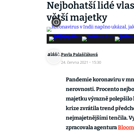
Nejbohatší lidé vla
větší majetky
Pavla Palaščáková
24. června 2021
·
15:30
Pandemie koronaviru v mno
nerovnosti. Procento nejbo
majetku výrazně polepšilo hl
krize zvrátila trend předch
nejmajetnějšími tenčila. Vy
zpracovala agentura
Bloom