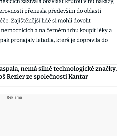
 měsících zažívala obzvlášť krutou vlnu nákazy,
erovnosti přenesla především do oblasti
e. Zajištěnější lidé si mohli dovolit
 nemocnicích a na černém trhu koupit léky a
 pak pronajaly letadla, která je dopravila do
aspala, nemá silné technologické značky,
oš Rezler ze společnosti Kantar