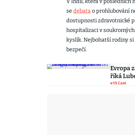
V Indii, která v posledních
se
debata
o prohlubování n
dostupnosti zdravotnické péč
hospitalizaci v soukromých
kyslík. Nejbohatší rodiny si
bezpečí.
Evropa z
říká Lub
e15 Cast