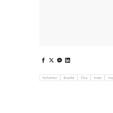
bohatství
Brazílie
Čína
Indie
ma