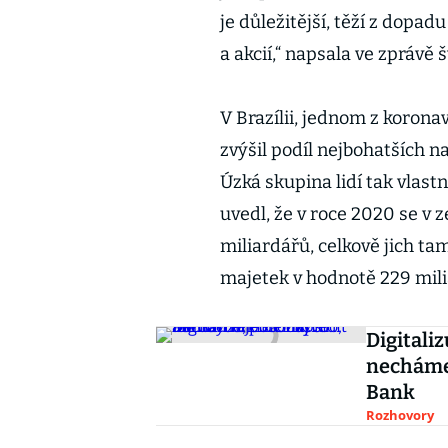
je důležitější, těží z dopa
a akcií,“ napsala ve zprávě
V Brazílii, jednom z korona
zvýšil podíl nejbohatších 
Úzká skupina lidí tak vlast
uvedl, že v roce 2020 se v 
miliardářů, celkově jich ta
majetek v hodnotě 229 mili
Digitali
necháme, říká Marco Iann
Bank
Rozhovory