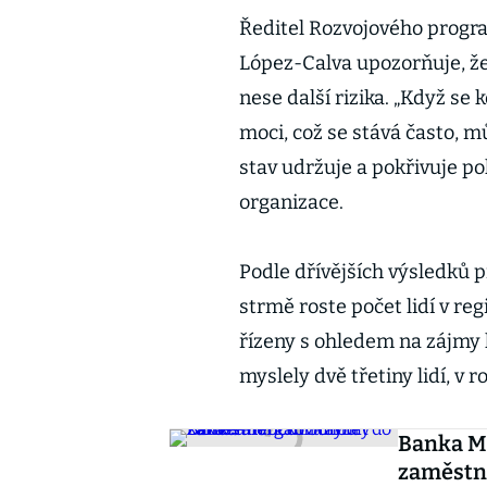
Ředitel Rozvojového progr
López-Calva upozorňuje, že
nese další rizika. „Když s
moci, což se stává často, 
stav udržuje a pokřivuje pol
organizace.
Podle dřívějších výsledků
strmě roste počet lidí v reg
řízeny s ohledem na zájmy 
myslely dvě třetiny lidí, v r
Banka M
zaměstn