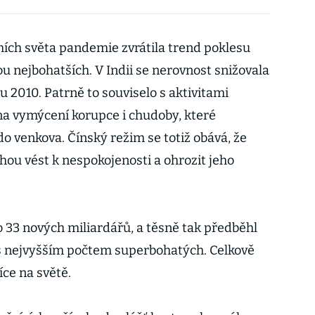
mích světa pandemie zvrátila trend poklesu
u nejbohatších. V Indii se nerovnost snižovala
u 2010. Patrně to souviselo s aktivitami
na vymýcení korupce i chudoby, které
do venkova. Čínský režim se totiž obává, že
hou vést k nespokojenosti a ohrozit jeho
lo 33 nových miliardářů, a těsně tak předběhl
s nejvyšším počtem superbohatých. Celkově
íce na světě.