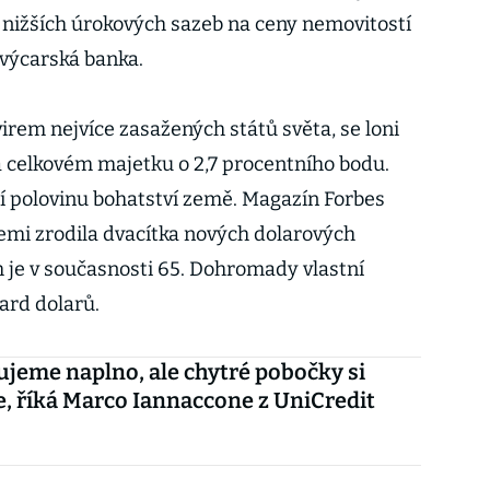
du nižších úrokových sazeb na ceny nemovitostí
 švýcarská banka.
virem nejvíce zasažených států světa, se loni
na celkovém majetku o 2,7 procentního bodu.
ní polovinu bohatství země. Magazín Forbes
zemi zrodila dvacítka nových dolarových
m je v současnosti 65. Dohromady vlastní
ard dolarů.
zujeme naplno, ale chytré pobočky si
accone z UniCredit