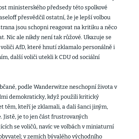
post ministerského předsedy této spolkové
seloff přesvědčil ostatní, že je lepší volbou
strana jsou schopni reagovat na kritiku a něco
. Nic ale nikdy není tak růžové. Ukazuje se
í voliči AfD, které hnutí zklamalo personálně i
m, další voliči utekli k CDU od sociální
bčané, podle Wanderwitze neschopní života v
lmi demokraticky, když použili kritický
t těm, kteří je zklamali, a dali šanci jiným,
. Jistě, je to jen část frustrovaných
ících se voličů, navíc ve volbách v miniaturní
 obyvatel; v zemích bývalého východního