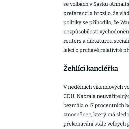
se volbách v Sasku-Anhalts
preferencí a hrozilo, že vlá
politiky se přihodilo, že 
nezpůsobilosti východoněme
reuters a diktaturou social
lekci o prchavé relativitě 
Žehlící kancléřka
V nedělních víkendových vol
CDU. Nabrala neuvěřitelný
bezmála o 17 procentních b
zmocněnec, který má sledo
překonávání stále velkých 