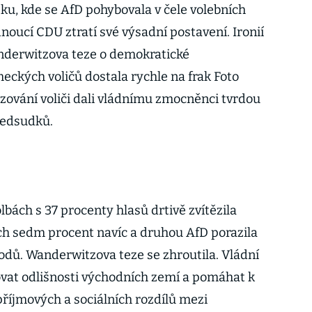
ku, kde se AfD pohybovala v čele volebních
dnoucí CDU ztratí své výsadní postavení. Ironií
Wanderwitzova teze o demokratické
ckých voličů dostala rychle na frak Foto
izování voliči dali vládnímu zmocněnci tvrdou
předsudků.
bách s 37 procenty hlasů drtivě zvítězila
ch sedm procent navíc a druhou AfD porazila
odů. Wanderwitzova teze se zhroutila. Vládní
vat odlišnosti východních zemí a pomáhat k
příjmových a sociálních rozdílů mezi