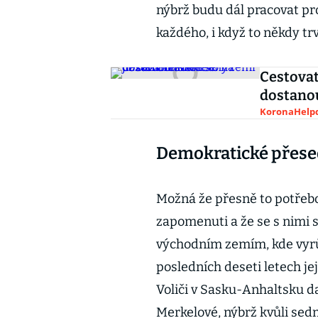
nýbrž budu dál pracovat pr
každého, i když to někdy trv
Cestovat
dostanou
KoronaHelpd
Demokratické přese
Možná že přesně to potřebov
zapomenuti a že se s nimi 
východním zemím, kde vyrůs
posledních deseti letech jej
Voliči v Sasku-Anhaltsku da
Merkelové, nýbrž kvůli sed