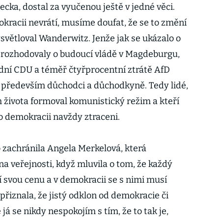
a, dostal za vyučenou ještě v jedné věci.
kracii nevrátí, musíme doufat, že se to změní
světloval Wanderwitz. Jenže jak se ukázalo o
 rozhodovaly o budoucí vládě v Magdeburgu,
dní CDU a téměř čtyřprocentní ztrátě AfD
 především důchodci a důchodkyně. Tedy lidé,
h života formoval komunistický režim a kteří
 demokracii navždy ztraceni.
 zachránila Angela Merkelová, která
a veřejnosti, když mluvila o tom, že každý
 svou cenu a v demokracii se s nimi musí
a přiznala, že jistý odklon od demokracie či
e já se nikdy nespokojím s tím, že to tak je,