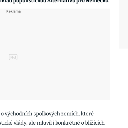
říklad populistickou Alternativu pro Německo.
 o východních spolkových zemích, které
ické vlády, ale mluvil i konkrétně o blížících