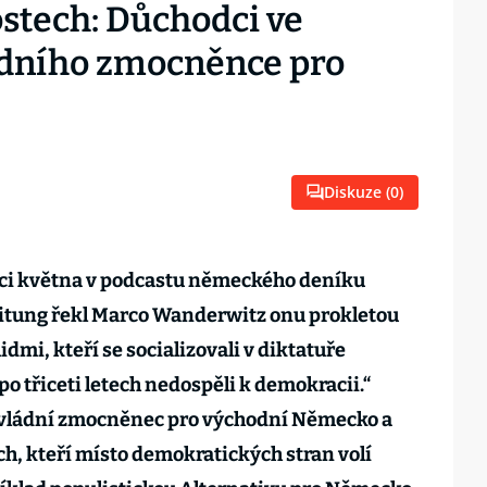
stech: Důchodci ve
ádního zmocněnce pro
Diskuze (
0
)
onci května v podcastu německého deníku
itung řekl Marco Wanderwitz onu prokletou
idmi, kteří se socializovali v diktatuře
o třiceti letech nedospěli k demokracii.“
 vládní zmocněnec pro východní Německo a
ích, kteří místo demokratických stran volí