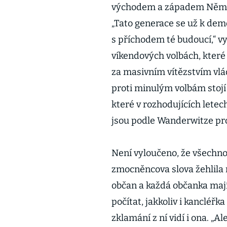
východem a západem Německ
„Tato generace se už k demo
s příchodem té budoucí,“ vy
víkendových volbách, které
za masivním vítězstvím vlá
proti minulým volbám stojí
které v rozhodujících letec
jsou podle Wanderwitze pro
Není vyloučeno, že všechno
zmocněncova slova žehlila n
občan a každá občanka mají
počítat, jakkoliv i kancléřk
zklamání z ní vidí i ona. „Al