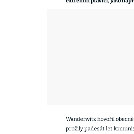
extrémní pravici, jako nap
Wanderwitz hovořil obecně
prožily padesát let komunist