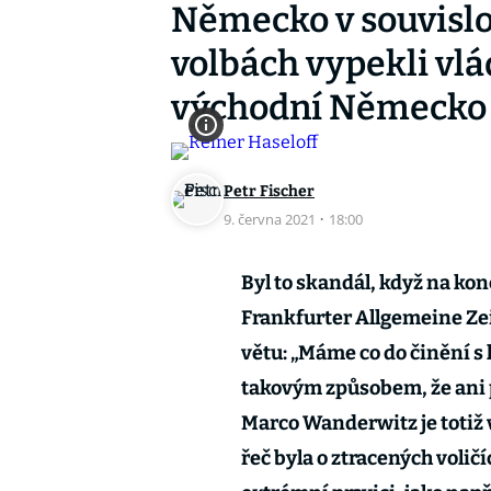
Německo v souvislo
volbách vypekli vl
východní Německo
Petr Fischer
9. června 2021
·
18:00
Byl to skandál, když na k
Frankfurter Allgemeine Ze
větu: „Máme co do činění s l
takovým způsobem, že ani p
Marco Wanderwitz je totiž
řeč byla o ztracených volič