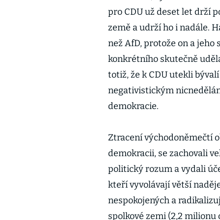
pro CDU už deset let drží 
země a udrží ho i nadále. Ha
než AfD, protože on a jeho 
konkrétního skutečně udělat
totiž, že k CDU utekli býval
negativistickým nicnedělání
demokracie.
Ztracení východoněmečtí o
demokracii, se zachovali ve
politický rozum a vydali úče
kteří vyvolávají větší naděje
nespokojených a radikalizuj
spolkové zemi (2,2 milionu