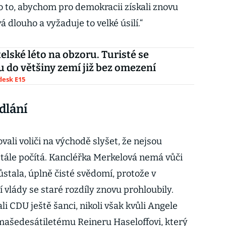
o to, abychom pro demokracii získali znovu
á dlouho a vyžaduje to velké úsilí.“
elské léto na obzoru. Turisté se
 do většiny zemí již bez omezení
esk E15
dlání
ali voliči na východě slyšet, že nejsou
stále počítá. Kancléřka Merkelová nemá vůči
tala, úplně čisté svědomí, protože v
í vlády se staré rozdíly znovu prohloubily.
li CDU ještě šanci, nikoli však kvůli Angele
mašedesátiletému Reineru Haseloffovi, který