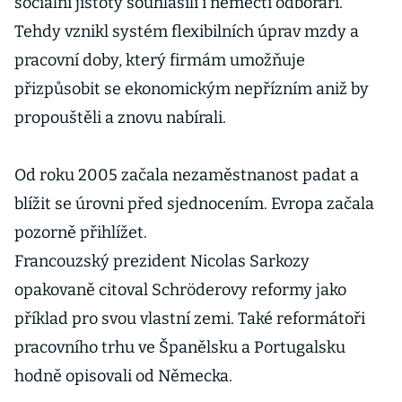
sociální jistoty souhlasili i němečtí odboráři.
Tehdy vznikl systém flexibilních úprav mzdy a
pracovní doby, který firmám umožňuje
přizpůsobit se ekonomickým nepřízním aniž by
propouštěli a znovu nabírali.
Od roku 2005 začala nezaměstnanost padat a
blížit se úrovni před sjednocením. Evropa začala
pozorně přihlížet.
Francouzský prezident Nicolas Sarkozy
opakovaně citoval Schröderovy reformy jako
příklad pro svou vlastní zemi. Také reformátoři
pracovního trhu ve Španělsku a Portugalsku
hodně opisovali od Německa.