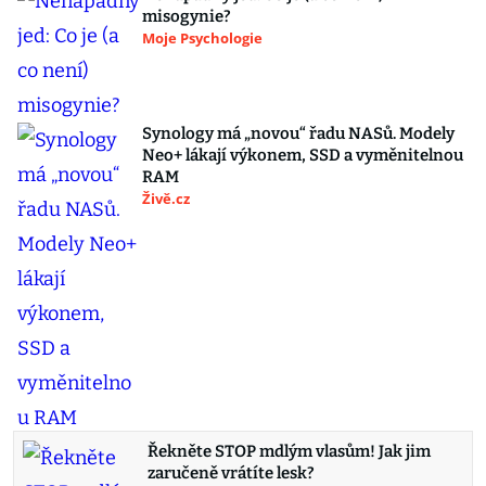
misogynie?
Moje Psychologie
Synology má „novou“ řadu NASů. Modely
Neo+ lákají výkonem, SSD a vyměnitelnou
RAM
Živě.cz
Řekněte STOP mdlým vlasům! Jak jim
zaručeně vrátíte lesk?