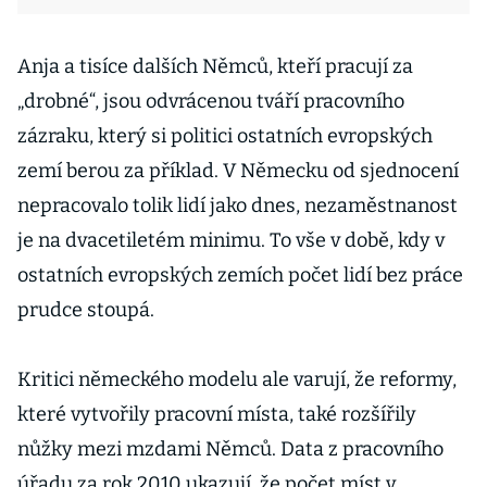
Anja a tisíce dalších Němců, kteří pracují za
„drobné“, jsou odvrácenou tváří pracovního
zázraku, který si politici ostatních evropských
zemí berou za příklad. V Německu od sjednocení
nepracovalo tolik lidí jako dnes, nezaměstnanost
je na dvacetiletém minimu. To vše v době, kdy v
ostatních evropských zemích počet lidí bez práce
prudce stoupá.
Kritici německého modelu ale varují, že reformy,
které vytvořily pracovní místa, také rozšířily
nůžky mezi mzdami Němců. Data z pracovního
úřadu za rok 2010 ukazují, že počet míst v