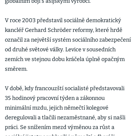
globálním boji s asijskými výrobci.
V roce 2003 představil sociálně demokratický
kancléř Gerhard Schröder reformy, které hrdě
označil za největší systém sociálního zabezpečení
od druhé světové války. Levice v sousedních
zemích ve stejnou dobu kráčela úplně opačným
směrem.
V době, kdy francouzští socialisté představovali
35 hodinový pracovní týden a zákonnou
minimální mzdu, jejich němečtí kolegové
deregulovali a tlačili nezaměstnané, aby si našli
práci. Se snížením mezd výměnou za růst a