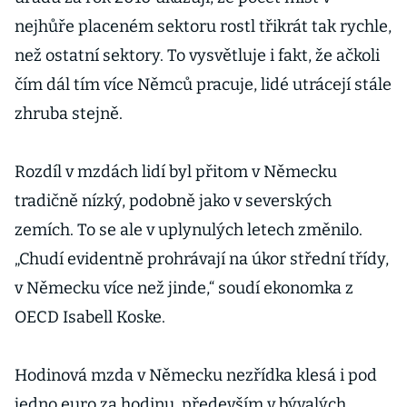
nejhůře placeném sektoru rostl třikrát tak rychle,
než ostatní sektory. To vysvětluje i fakt, že ačkoli
čím dál tím více Němců pracuje, lidé utrácejí stále
zhruba stejně.
Rozdíl v mzdách lidí byl přitom v Německu
tradičně nízký, podobně jako v severských
zemích. To se ale v uplynulých letech změnilo.
„Chudí evidentně prohrávají na úkor střední třídy,
v Německu více než jinde,“ soudí ekonomka z
OECD Isabell Koske.
Hodinová mzda v Německu nezřídka klesá i pod
jedno euro za hodinu, především v bývalých