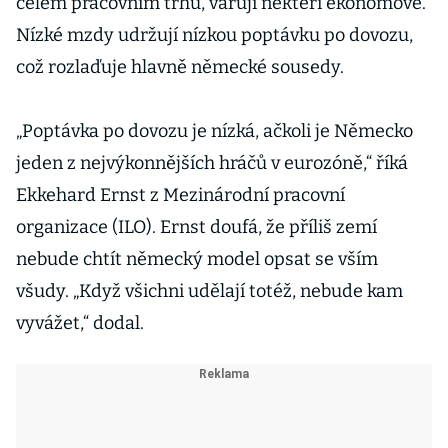
celém pracovním trhu, varují někteří ekonomové.
Nízké mzdy udržují nízkou poptávku po dovozu,
což rozlaďuje hlavně německé sousedy.
„Poptávka po dovozu je nízká, ačkoli je Německo
jeden z nejvýkonnějších hráčů v eurozóně,“ říká
Ekkehard Ernst z Mezinárodní pracovní
organizace (ILO). Ernst doufá, že příliš zemí
nebude chtít německý model opsat se vším
všudy. „Když všichni udělají totéž, nebude kam
vyvážet,“ dodal.