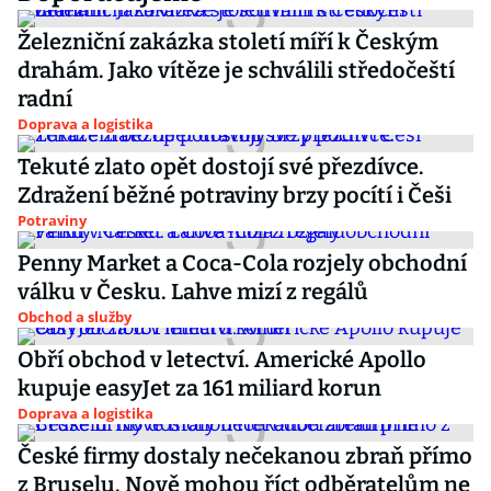
Železniční zakázka století míří k Českým
drahám. Jako vítěze je schválili středočeští
radní
Doprava a logistika
Tekuté zlato opět dostojí své přezdívce.
Zdražení běžné potraviny brzy pocítí i Češi
Potraviny
Penny Market a Coca-Cola rozjely obchodní
válku v Česku. Lahve mizí z regálů
Obchod a služby
Obří obchod v letectví. Americké Apollo
kupuje easyJet za 161 miliard korun
Doprava a logistika
České firmy dostaly nečekanou zbraň přímo
z Bruselu. Nově mohou říct odběratelům ne