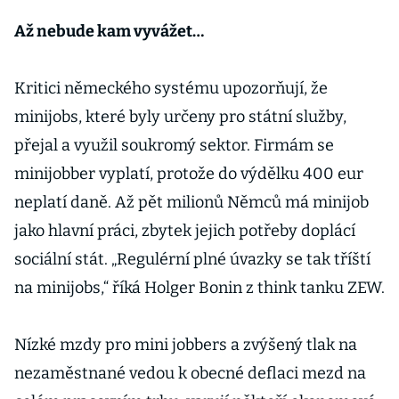
Až nebude kam vyvážet…
Kritici německého systému upozorňují, že
minijobs, které byly určeny pro státní služby,
přejal a využil soukromý sektor. Firmám se
minijobber vyplatí, protože do výdělku 400 eur
neplatí daně. Až pět milionů Němců má minijob
jako hlavní práci, zbytek jejich potřeby doplácí
sociální stát. „Regulérní plné úvazky se tak tříští
na minijobs,“ říká Holger Bonin z think tanku ZEW.
Nízké mzdy pro mini jobbers a zvýšený tlak na
nezaměstnané vedou k obecné deflaci mezd na