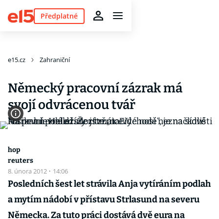
Předplatné
e15.cz
Zahraniční
Německý pracovní zázrak má
svojí odvrácenou tvář
hop
reuters
8. února 2012
·
14:06
Posledních šest let strávila Anja vytíráním podlah
a mytím nádobí v přístavu Strlasund na severu
Německa. Za tuto práci dostává dvě eura na