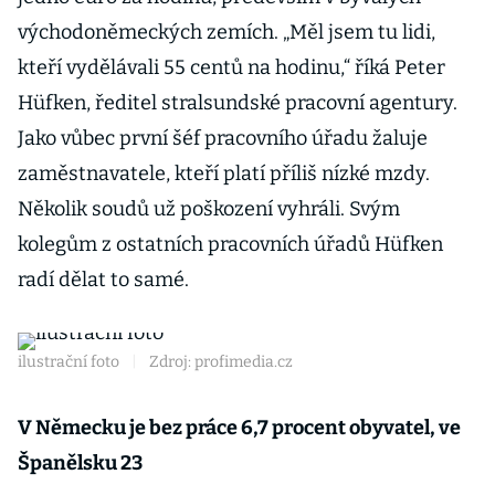
východoněmeckých zemích. „Měl jsem tu lidi,
kteří vydělávali 55 centů na hodinu,“ říká Peter
Hüfken, ředitel stralsundské pracovní agentury.
Jako vůbec první šéf pracovního úřadu žaluje
zaměstnavatele, kteří platí příliš nízké mzdy.
Několik soudů už poškození vyhráli. Svým
kolegům z ostatních pracovních úřadů Hüfken
radí dělat to samé.
ilustrační foto
|
Zdroj: profimedia.cz
V Německu je bez práce 6,7 procent obyvatel, ve
Španělsku 23