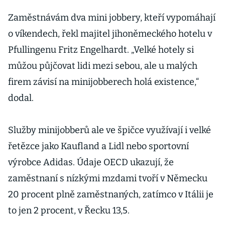
Zaměstnávám dva mini jobbery, kteří vypomáhají
o víkendech, řekl majitel jihoněmeckého hotelu v
Pfullingenu Fritz Engelhardt. „Velké hotely si
můžou půjčovat lidi mezi sebou, ale u malých
firem závisí na minijobberech holá existence,“
dodal.
Služby minijobberů ale ve špičce využívají i velké
řetězce jako Kaufland a Lidl nebo sportovní
výrobce Adidas. Údaje OECD ukazují, že
zaměstnaní s nízkými mzdami tvoří v Německu
20 procent plně zaměstnaných, zatímco v Itálii je
to jen 2 procent, v Řecku 13,5.