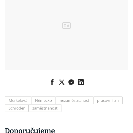
Merkelová
Německo
nezaměstnanost
pracovní trh
Schröder
zaměstnanost
Doporučujeme