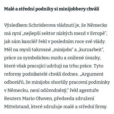
Malé a střední podniky si minijobbery chválí
Výsledkem Schröderova vládnutí je, že Německo
má nyní „nejlepší sektor nízkých mezd v Evropě“,
jak sám kancléř řekl v posledním roce své vlády.
Měl na mysli takzvané „minijobs“ a „kurzarbeit“,
práce za symbolickou mzdu a snížené úvazky,
které však pracující udržují na trhu práce. Tyto
reformy podnikatelé chválí dodnes. „Argument
odborářů, že minijobs shoršily pracovní podmínky
v Německu, není odůvodněný,“ řekl agentuře
Reuters Mario Ohoven, předseda sdružení
Mittelstand, které sdružuje malé a střední firmy.