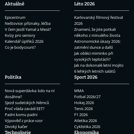
Aktuálně
Léto 2026
Epicentrum
Karlovarský filmový festival
Neštovice: příznaky, léčba
2026
V čem jezdí Yamal a Mesii?
Znamení, že jste potkali
Kvízy pro seniory
někoho z minulého života
Kalendář úplňků 2026
Astronomické úkazy 2026:
Co je bodycount?
zatmění slunce a další
Jak obléci miminko při
vysokých teplotách?
Jak na dokonalé letní mojito
6 lehkých letních salátů
Politika
Sport 2026
Nová superdávka: kdo na ní
MMA
dosáhne?
Fotbal 2026/27
Sjezd sudetských Němců
Hokej 2026
Proč vláda zavádí EET?
Tenis 2026
Padni komu padni
F1 2026
Výpověď z práce vzor
Atletika 2026
Divoký kačer
Cyklistika 2026
Technologie
Ekonomika