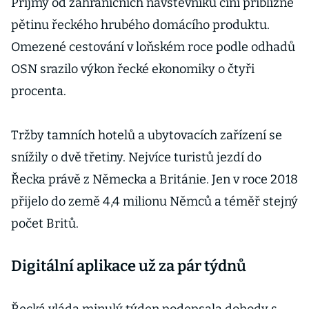
bez omezení
Příjmy od zahraničních návštěvníků činí přibližně
pětinu řeckého hrubého domácího produktu.
Omezené cestování v loňském roce podle odhadů
OSN srazilo výkon řecké ekonomiky o čtyři
procenta.
Tržby tamních hotelů a ubytovacích zařízení se
snížily o dvě třetiny. Nejvíce turistů jezdí do
Řecka právě z Německa a Británie. Jen v roce 2018
přijelo do země 4,4 milionu Němců a téměř stejný
počet Britů.
Digitální aplikace už za pár týdnů