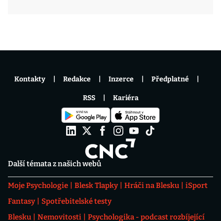
Kontakty
Redakce
Inzerce
Předplatné
RSS
Kariéra
Další témata z našich webů
Moje Psychologie
Blesk Tlapky
Hráči na Blesku
iSport
Fantasy
Spotřebitelské testy
Blesku
Nemovitosti
Psychologika - podcast rozbíjející