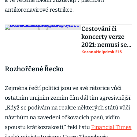
a ve většině lokalit zůstávají v platnosti
antikoronavirové restrikce.
Cestování či
koncerty verze
2021: nemusí se
to obejít bez
KoronaHelpdesk E15
očkovacího pasu
Rozhořčené Řecko
Zejména řečtí politici jsou ve své rétorice vůči
ostatním unijním zemím čím dál tím agresivnější.
„Když se podívám na reakce některých států vůči
návrhům na zavedení očkovacích pasů, vidím
spoustu krátkozrakosti,“ řekl listu
Financial Times