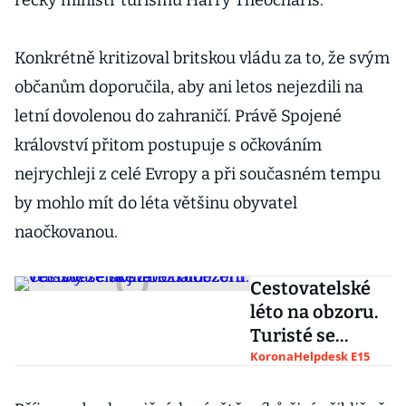
řecký ministr turismu Harry Theocharis.
Konkrétně kritizoval britskou vládu za to, že svým
občanům doporučila, aby ani letos nejezdili na
letní dovolenou do zahraničí. Právě Spojené
království přitom postupuje s očkováním
nejrychleji z celé Evropy a při současném tempu
by mohlo mít do léta většinu obyvatel
naočkovanou.
Cestovatelské
léto na obzoru.
Turisté se
dostanou do
KoronaHelpdesk E15
většiny zemí již