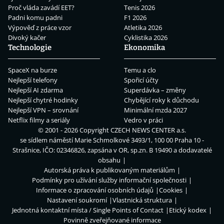
Proč vláda zavádí EET?
Tenis 2026
Padni komu padni
F1 2026
Výpověď z práce vzor
Atletika 2026
Divoký kačer
Cyklistika 2026
Technologie
Ekonomika
SpaceX na burze
Temu a clo
Nejlepší telefony
Spořicí účty
Nejlepší AI zdarma
Superdávka – změny
Nejlepší chytré hodinky
Chybějící roky k důchodu
Nejlepší VPN – srovnání
Minimální mzda 2027
Netflix filmy a seriály
Vedro v práci
© 2001 - 2026 Copyright
CZECH NEWS CENTER a.s.
se sídlem náměstí Marie Schmolkové 3493/1, 100 00 Praha 10 -
Strašnice, IČO: 02346826, zapsána v OR, sp.zn. B 19490 a dodavatelé
obsahu
Autorská práva k publikovaným materiálům
Podmínky pro užívání služby informační společnosti
Informace o zpracování osobních údajů
Cookies
Nastavení soukromí
Vlastnická struktura
Jednotná kontaktní místa / Single Points of Contact
Etický kodex
Povinně zveřejňované informace