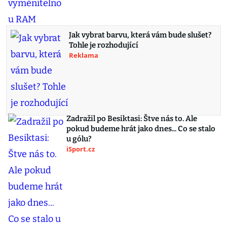
Jak vybrat barvu, která vám bude slušet?
Tohle je rozhodující
Reklama
Zadražil po Besiktasi: Štve nás to. Ale
pokud budeme hrát jako dnes... Co se stalo
u gólu?
iSport.cz