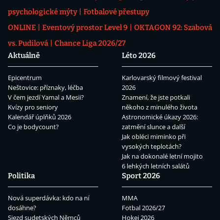
psychologické mýty
Fotbalové přestupy
ONLINE
Eventový prostor Level 9
OKTAGON 92: Szabová
vs. Pudilová
Chance Liga 2026/27
Aktuálně
Léto 2026
Epicentrum
Karlovarský filmový festival
Neštovice: příznaky, léčba
2026
V čem jezdí Yamal a Mesii?
Znamení, že jste potkali
Kvízy pro seniory
někoho z minulého života
Kalendář úplňků 2026
Astronomické úkazy 2026:
Co je bodycount?
zatmění slunce a další
Jak obléci miminko při
vysokých teplotách?
Jak na dokonalé letní mojito
6 lehkých letních salátů
Politika
Sport 2026
Nová superdávka: kdo na ní
MMA
dosáhne?
Fotbal 2026/27
Sjezd sudetských Němců
Hokej 2026