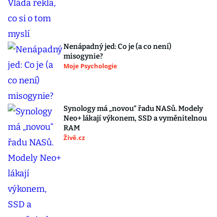
Nenápadný jed: Co je (a co není)
misogynie?
Moje Psychologie
Synology má „novou“ řadu NASů. Modely
Neo+ lákají výkonem, SSD a vyměnitelnou
RAM
Živě.cz