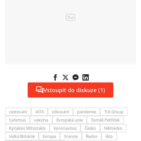
Vstoupit do diskuze (1)
cestování
IATA
očkování
pandemie
TUI Group
turismus
vakcína
Evropská unie
Tomáš Petříček
Kyriakos Mitsotakis
koronavirus
Česko
Německo
Velká Británie
Evropa
Francie
Řecko
léto