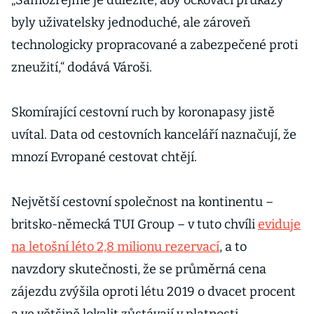
„Samozřejmě je důležité, aby očkovací průkazy
byly uživatelsky jednoduché, ale zároveň
technologicky propracované a zabezpečené proti
zneužití,“ dodává Vároši.
Skomírající cestovní ruch by koronapasy jistě
uvítal. Data od cestovních kanceláří naznačují, že
mnozí Evropané cestovat chtějí.
Největší cestovní společnost na kontinentu –
britsko-německá TUI Group – v tuto chvíli
eviduje
na letošní léto 2,8 milionu rezervací
, a to
navzdory skutečnosti, že se průměrná cena
zájezdu zvýšila oproti létu 2019 o dvacet procent