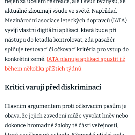
nejen za účelem rekreace, ale i kvůli byznysu, se
aktuálně zkoumají všude ve světě. Například
Mezinárodní asociace leteckých dopravců (IATA)
vyvíjí vlastní digitální aplikaci, která bude při
nástupu do letadla kontrolovat, zda pasažér
splňuje testovací či očkovací kritéria pro vstup do
konkrétní země.
IATA plánuje aplikaci spustit již
během několika příštích týdnů
.
Kritici varují před diskriminací
Hlavním argumentem proti očkovacím pasům je
obava, že jejich zavedení může vyvolat hněv nebo
dokonce hromadné žaloby té části veřejnosti,