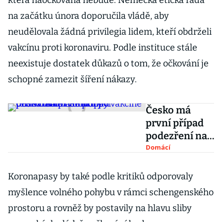
která naočkovaná nebude. Německá etická rada
na začátku února doporučila vládě, aby
neudělovala žádná privilegia lidem, kteří obdrželi
vakcínu proti koronaviru. Podle instituce stále
neexistuje dostatek důkazů o tom, že očkování je
schopné zamezit šíření nákazy.
Česko má
první případ
podezření na
úmrtí po
Domácí
vakcíně proti
covidu. Senior
Koronapasy by také podle kritiků odporovaly
byl
myšlence volného pohybu v rámci schengenského
terminálně
prostoru a rovněž by postavily na hlavu sliby
nemocný