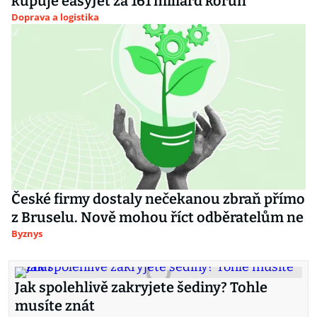
kupuje easyJet za 161 miliard korun
Doprava a logistika
České firmy dostaly nečekanou zbraň přímo
z Bruselu. Nově mohou říct odběratelům ne
Byznys
Jak spolehlivě zakryjete šediny? Tohle
musíte znát