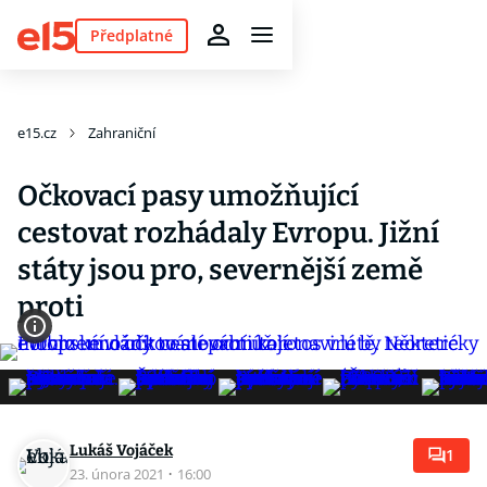
Předplatné
e15.cz
Zahraniční
Očkovací pasy umožňující
cestovat rozhádaly Evropu. Jižní
státy jsou pro, severnější země
proti
Lukáš Vojáček
1
23. února 2021
·
16:00