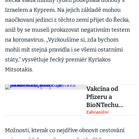
Řecká vláda minulý týden podepsala dohody s
Izraelem a Kyprem. Na jejich základě mohou
naočkovaní jedinci z těchto zemí přijet do Řecka,
aniž by se museli prokazovat negativním testem
na koronavirus. „Vyzkoušíme si, zda bychom
mohli mít stejná pravidla i se všemi ostatními
státy,“ vysvětluje řecký premiér Kyriakos
Mitsotakis.
Vakcína od
Pfizeru a
BioNTechu
může zastavit
Zahraniční
pandemii,
potvrzuje
Možnosti, kterak co nejdříve obnovit cestování
izraelská studie