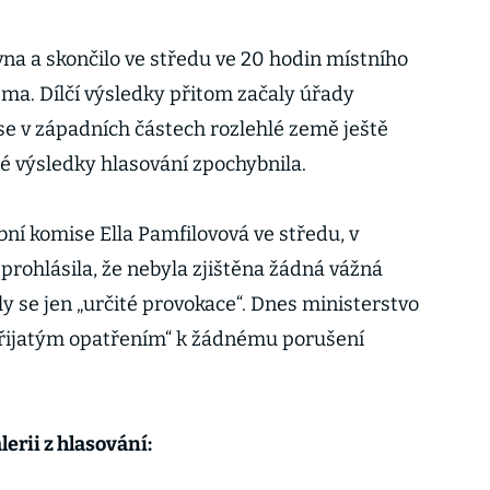
na a skončilo ve středu ve 20 hodin místního
a. Dílčí výsledky přitom začaly úřady
 se v západních částech rozlehlé země ještě
é výsledky hlasování zpochybnila.
ní komise Ella Pamfilovová ve středu, v
 prohlásila, že nebyla zjištěna žádná vážná
y se jen „určité provokace“. Dnes ministerstvo
y přijatým opatřením“ k žádnému porušení
lerii z hlasování: