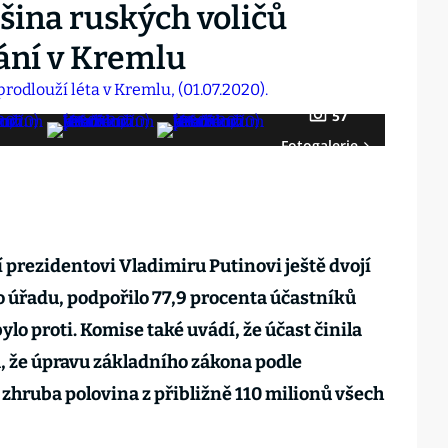
šina ruských voličů
vání v Kremlu
57
Fotogalerie
 prezidentovi Vladimiru Putinovi ještě dvojí
 úřadu, podpořilo 77,9 procenta účastníků
ylo proti. Komise také uvádí, že účast činila
á, že úpravu základního zákona podle
 zhruba polovina z přibližně 110 milionů všech