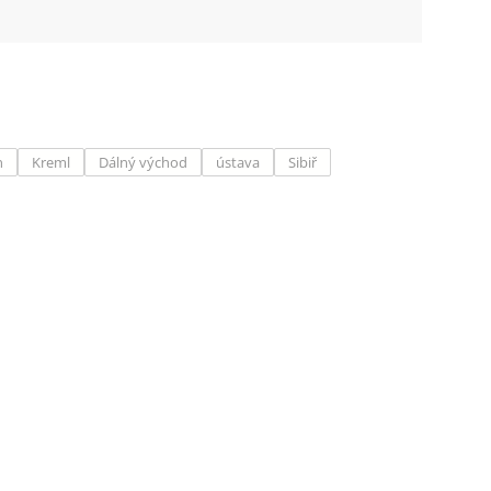
n
Kreml
Dálný východ
ústava
Sibiř