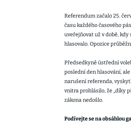
Referendum začalo 25. červ
času každého časového pásm
uveřejňovat už v době, kdy
hlasovalo. Opozice průběžn
Předsedkyně ústřední voleb
poslední den hlasování, ale
narušení referenda, vyskytl
vnitra prohlásilo, že „dík
zákona nedošlo.
Podívejte se na obsáhlou ga