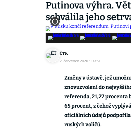
Putinova výhra. Vět
schválila jeho setr
ČTK
2. července 2020
·
09:51
Změny v ústavě, jež umožní
znovuzvolení do nejvyššího
referenda, 21,27 procenta b
65 procent, z čehož vyplýv
oficiálních údajů podpořila
ruských voličů.