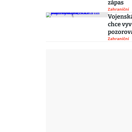
zápas
Zahraniční
Vojenská
chce vyv
pozorov
Zahraniční