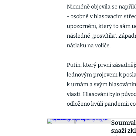
Nicméně objevila se napřík
- osobně v hlasovacím stře
upozornění, který to sám ud
následně „posvítila“. Zápa
nátlaku na voliče.
Putin, který první zásadnějš
lednovým projevem k poslanc
k urnám a svým hlasováním 
vlasti. Hlasování bylo pův
odloženo kvůli pandemii co
Soumrak
snaží zk