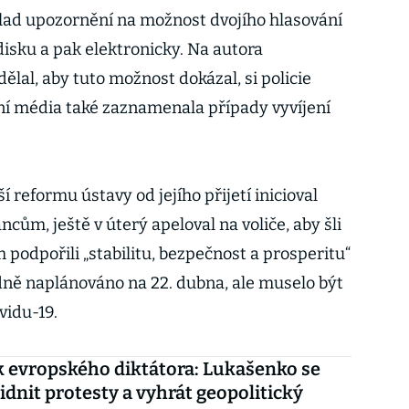
lad upozornění na možnost dvojího hlasování
disku a pak elektronicky. Na autora
ělal, aby tuto možnost dokázal, si policie
dní média také zaznamenala případy vyvíjení
í reformu ústavy od jejího přijetí inicioval
ům, ještě v úterý apeloval na voliče, aby šli
podpořili „stabilitu, bezpečnost a prosperitu“
odně naplánováno na 22. dubna, ale muselo být
vidu-19.
 evropského diktátora: Lukašenko se
lidnit protesty a vyhrát geopolitický