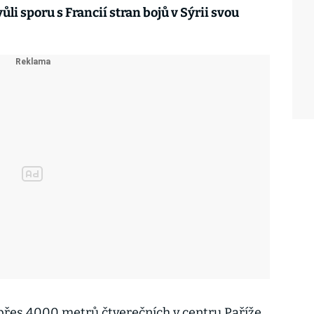
ůli sporu s Francií stran bojů v Sýrii svou
přes 4000 metrů čtverečních v centru Paříže