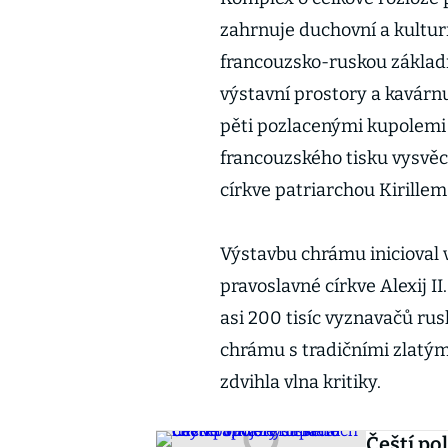
zahrnuje duchovní a kulturn
francouzsko-ruskou základn
výstavní prostory a kavárn
pěti pozlacenými kupolemi 
francouzského tisku vysvěc
církve patriarchou Kirillem
Výstavbu chrámu inicioval 
pravoslavné církve Alexij I
asi 200 tisíc vyznavačů rus
chrámu s tradičními zlatým
zdvihla vlna kritiky.
Čeští pol