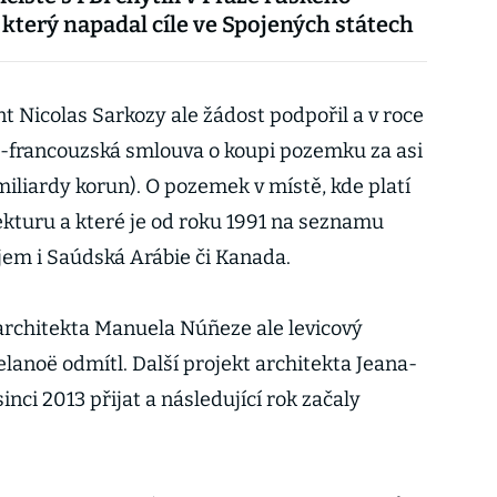
 který napadal cíle ve Spojených státech
t Nicolas Sarkozy ale žádost podpořil a v roce
-francouzská smlouva o koupi pozemku za asi
miliardy korun). O pozemek v místě, kde platí
tekturu a které je od roku 1991 na seznamu
m i Saúdská Arábie či Kanada.
architekta Manuela Núñeze ale levicový
lanoë odmítl. Další projekt architekta Jeana-
nci 2013 přijat a následující rok začaly