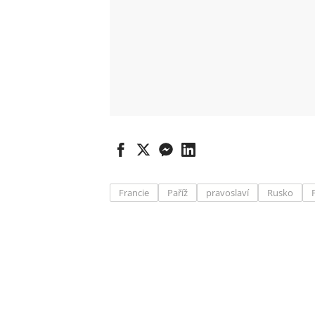
Francie
Paříž
pravoslaví
Rusko