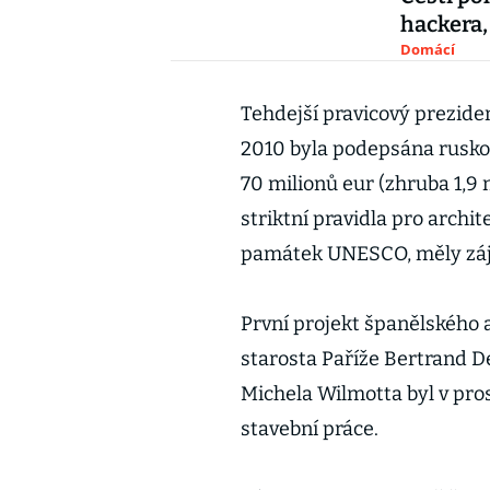
hackera,
Domácí
Tehdejší pravicový preziden
2010 byla podepsána rusko
70 milionů eur (zhruba 1,9 
striktní pravidla pro archi
památek UNESCO, měly záje
První projekt španělského 
starosta Paříže Bertrand De
Michela Wilmotta byl v prosi
stavební práce.