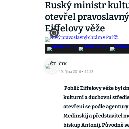
Ruský ministr kultu
otevřel pravoslavný
Eiffelovy věže
ČTK
19. října 2016
·
15:23
Poblíž Eiffelovy věže byl 
kulturní a duchovní středi
otevření se podle agentury
Medinskij a představitel 
biskup Antonij. Původně se