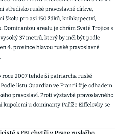
í středisko ruské pravoslavné církve,
í školu pro asi 150 žáků, knihkupectví,
u. Dominantou areálu je chrám Svaté Trojice s
vysoký 37 metrů, který by měl být podle
en 4. prosince hlavou ruské pravoslavné
.
v roce 2007 tehdejší patriarcha ruské
I. Podle listu Guardian ve Francii žije odhadem
kého pravoslaví. Proti výstavbě pravoslavného
i kupolemi u dominanty Paříže Eiffelovky se
icisté s FBI chytili v Praze ruského