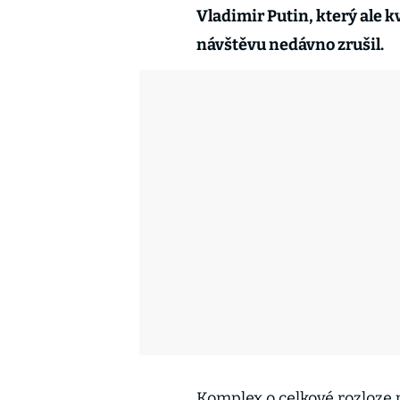
Vladimir Putin, který ale kv
návštěvu nedávno zrušil.
Komplex o celkové rozloze 