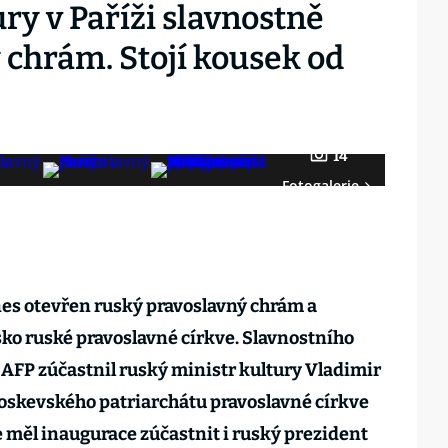
ry v Paříži slavnostně
 chrám. Stojí kousek od
14
Fotogalerie
dnes otevřen ruský pravoslavný chrám a
sko ruské pravoslavné církve. Slavnostního
 AFP zúčastnil ruský ministr kultury Vladimir
moskevského patriarchátu pravoslavné církve
 měl inaugurace zúčastnit i ruský prezident