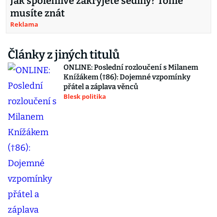
Jak spolehlivě zakryjete šediny? Tohle
musíte znát
Reklama
Články z jiných titulů
ONLINE: Poslední rozloučení s Milanem
Knížákem (†86): Dojemné vzpomínky
přátel a záplava věnců
Blesk politika