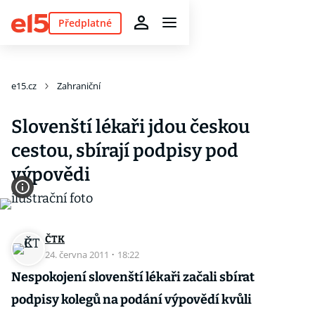
Předplatné
e15.cz
Zahraniční
Slovenští lékaři jdou českou
cestou, sbírají podpisy pod
výpovědi
ČTK
24. června 2011
·
18:22
Nespokojení slovenští lékaři začali sbírat
podpisy kolegů na podání výpovědí kvůli