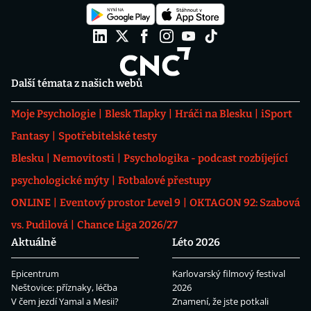
Další témata z našich webů
Moje Psychologie
Blesk Tlapky
Hráči na Blesku
iSport
Fantasy
Spotřebitelské testy
Blesku
Nemovitosti
Psychologika - podcast rozbíjející
psychologické mýty
Fotbalové přestupy
ONLINE
Eventový prostor Level 9
OKTAGON 92: Szabová
vs. Pudilová
Chance Liga 2026/27
Aktuálně
Léto 2026
Epicentrum
Karlovarský filmový festival
Neštovice: příznaky, léčba
2026
V čem jezdí Yamal a Mesii?
Znamení, že jste potkali