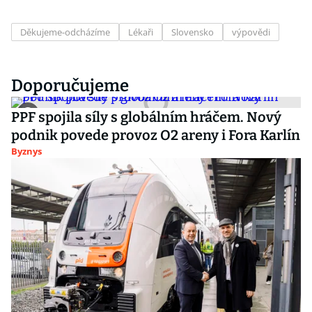
Děkujeme-odcházíme
Lékaři
Slovensko
výpovědi
Doporučujeme
PPF spojila síly s globálním hráčem. Nový
podnik povede provoz O2 areny i Fora Karlín
Byznys