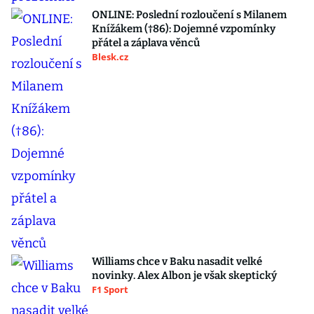
ONLINE: Poslední rozloučení s Milanem
Knížákem (†86): Dojemné vzpomínky
přátel a záplava věnců
Blesk.cz
Williams chce v Baku nasadit velké
novinky. Alex Albon je však skeptický
F1 Sport