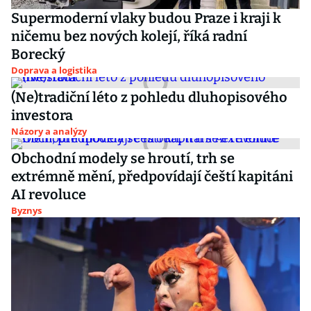
Supermoderní vlaky budou Praze i kraji k
ničemu bez nových kolejí, říká radní
Borecký
Doprava a logistika
(Ne)tradiční léto z pohledu dluhopisového
investora
Názory a analýzy
Obchodní modely se hroutí, trh se
extrémně mění, předpovídají čeští kapitáni
AI revoluce
Byznys