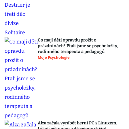
Co mají děti opravdu prožít o
prázdninách? Ptali jsme se psycholožky,
rodinného terapeuta a pedagogů
Moje Psychologie
Alza začala vyrábět herní PC s Linuxem.
Lákají výkonem a dřevěnou skříní