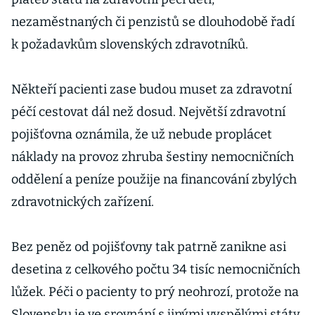
nezaměstnaných či penzistů se dlouhodobě řadí
k požadavkům slovenských zdravotníků.
Někteří pacienti zase budou muset za zdravotní
péčí cestovat dál než dosud. Největší zdravotní
pojišťovna oznámila, že už nebude proplácet
náklady na provoz zhruba šestiny nemocničních
oddělení a peníze použije na financování zbylých
zdravotnických zařízení.
Bez peněz od pojišťovny tak patrně zanikne asi
desetina z celkového počtu 34 tisíc nemocničních
lůžek. Péči o pacienty to prý neohrozí, protože na
Slovensku je ve srovnání s jinými vyspělými státy