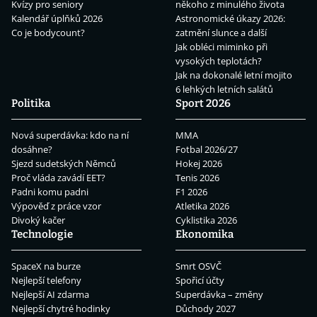
Kvízy pro seniory
někoho z minulého života
Kalendář úplňků 2026
Astronomické úkazy 2026:
Co je bodycount?
zatmění slunce a další
Jak obléci miminko při
vysokých teplotách?
Jak na dokonalé letní mojito
6 lehkých letních salátů
Politika
Sport 2026
Nová superdávka: kdo na ní
MMA
dosáhne?
Fotbal 2026/27
Sjezd sudetských Němců
Hokej 2026
Proč vláda zavádí EET?
Tenis 2026
Padni komu padni
F1 2026
Výpověď z práce vzor
Atletika 2026
Divoký kačer
Cyklistika 2026
Technologie
Ekonomika
SpaceX na burze
Smrt OSVČ
Nejlepší telefony
Spořicí účty
Nejlepší AI zdarma
Superdávka – změny
Nejlepší chytré hodinky
Důchody 2027