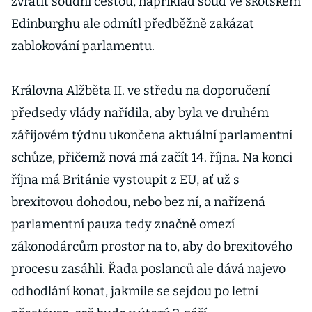
zvrátit soudní cestou, například soud ve skotském
Edinburghu ale odmítl předběžně zakázat
zablokování parlamentu.
Královna Alžběta II. ve středu na doporučení
předsedy vlády nařídila, aby byla ve druhém
zářijovém týdnu ukončena aktuální parlamentní
schůze, přičemž nová má začít 14. října. Na konci
října má Británie vystoupit z EU, ať už s
brexitovou dohodou, nebo bez ní, a nařízená
parlamentní pauza tedy značně omezí
zákonodárcům prostor na to, aby do brexitového
procesu zasáhli. Řada poslanců ale dává najevo
odhodlání konat, jakmile se sejdou po letní