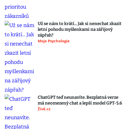
Už se nám to krátí... Jak si nenechat zkazit
letní pohodu myšlenkami na zářijový
zápřah?
Moje Psychologie
ChatGPT teď neunavíte. Bezplatná verze
má neomezený chat a lepší model GPT-5.6
Živě.cz