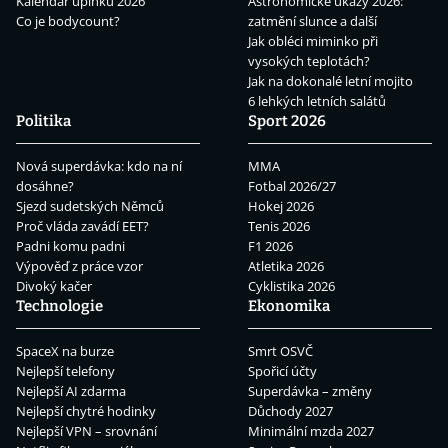
Kalendář úplňků 2026
Astronomické úkazy 2026:
Co je bodycount?
zatmění slunce a další
Jak obléci miminko při
vysokých teplotách?
Jak na dokonalé letní mojito
6 lehkých letních salátů
Politika
Sport 2026
Nová superdávka: kdo na ní
MMA
dosáhne?
Fotbal 2026/27
Sjezd sudetských Němců
Hokej 2026
Proč vláda zavádí EET?
Tenis 2026
Padni komu padni
F1 2026
Výpověď z práce vzor
Atletika 2026
Divoký kačer
Cyklistika 2026
Technologie
Ekonomika
SpaceX na burze
Smrt OSVČ
Nejlepší telefony
Spořicí účty
Nejlepší AI zdarma
Superdávka – změny
Nejlepší chytré hodinky
Důchody 2027
Nejlepší VPN – srovnání
Minimální mzda 2027