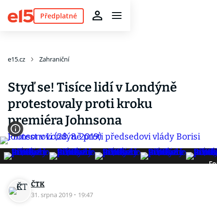
Předplatné
e15.cz
Zahraniční
Styď se! Tisíce lidí v Londýně
protestovaly proti kroku
premiéra Johnsona
Fo
ČTK
31. srpna 2019
·
19:47