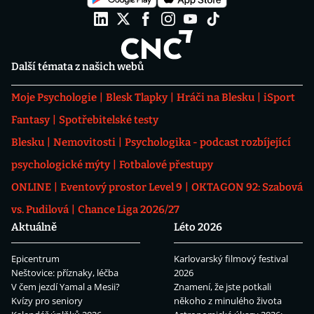
Další témata z našich webů
Moje Psychologie
Blesk Tlapky
Hráči na Blesku
iSport
Fantasy
Spotřebitelské testy
Blesku
Nemovitosti
Psychologika - podcast rozbíjející
psychologické mýty
Fotbalové přestupy
ONLINE
Eventový prostor Level 9
OKTAGON 92: Szabová
vs. Pudilová
Chance Liga 2026/27
Aktuálně
Léto 2026
Epicentrum
Karlovarský filmový festival
Neštovice: příznaky, léčba
2026
V čem jezdí Yamal a Mesii?
Znamení, že jste potkali
Kvízy pro seniory
někoho z minulého života