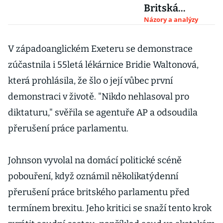
Britská
„odstávka“
Názory a analýzy
parlamentu
brexit
V západoanglickém Exeteru se demonstrace
neovlivní a
zúčastnila i 55letá lékárnice Bridie Waltonová,
ekonomice
která prohlásila, že šlo o její vůbec první
pomůže
demonstraci v životě. "Nikdo nehlasoval pro
diktaturu," svěřila se agentuře AP a odsoudila
přerušení práce parlamentu.
Johnson vyvolal na domácí politické scéně
pobouření, když oznámil několikatýdenní
přerušení práce britského parlamentu před
termínem brexitu. Jeho kritici se snaží tento krok