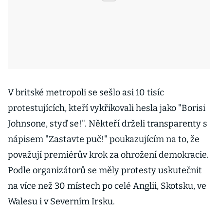
V britské metropoli se sešlo asi 10 tisíc
protestujících, kteří vykřikovali hesla jako "Borisi
Johnsone, styď se!". Někteří drželi transparenty s
nápisem "Zastavte puč!" poukazujícím na to, že
považují premiérův krok za ohrožení demokracie.
Podle organizátorů se měly protesty uskutečnit
na více než 30 místech po celé Anglii, Skotsku, ve
Walesu i v Severním Irsku.