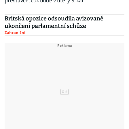
přestávce, což bude v úterý 3. září.
Britská opozice odsoudila avizované
ukončení parlamentní schůze
Zahraniční