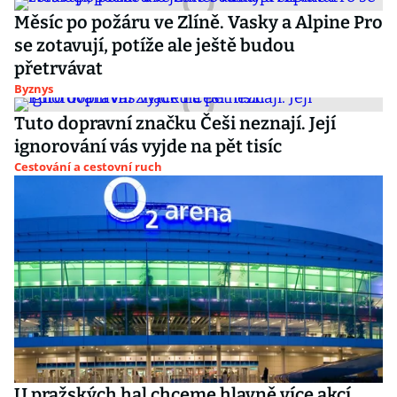
Měsíc po požáru ve Zlíně. Vasky a Alpine Pro
se zotavují, potíže ale ještě budou
přetrvávat
Byznys
Tuto dopravní značku Češi neznají. Její
ignorování vás vyjde na pět tisíc
Cestování a cestovní ruch
U pražských hal chceme hlavně více akcí,