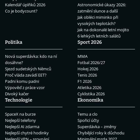
Kalendář úplňků 2026
Astronomické úkazy 2026:
Co je bodycount?
zatmění slunce a další
Jak obléci miminko při
vysokých teplotách?
Jak na dokonalé letní mojito
6 lehkých letních salátů
Politika
Sport 2026
Nová superdávka: kdo na ní
MMA
dosáhne?
Fotbal 2026/27
Sjezd sudetských Němců
Hokej 2026
Proč vláda zavádí EET?
Tenis 2026
Padni komu padni
F1 2026
Výpověď z práce vzor
Atletika 2026
Divoký kačer
Cyklistika 2026
Technologie
Ekonomika
SpaceX na burze
Temu a clo
Nejlepší telefony
Spořicí účty
Nejlepší AI zdarma
Superdávka – změny
Nejlepší chytré hodinky
Chybějící roky k důchodu
Nejlepší VPN – srovnání
Minimální mzda 2027