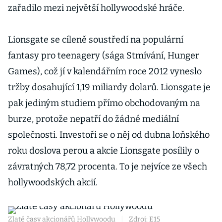
zařadilo mezi největší hollywoodské hráče.
Lionsgate se cíleně soustředí na populární
fantasy pro teenagery (sága Stmívání, Hunger
Games), což jí v kalendářním roce 2012 vyneslo
tržby dosahující 1,19 miliardy dolarů. Lionsgate je
pak jediným studiem přímo obchodovaným na
burze, protože nepatří do žádné mediální
společnosti. Investoři se o něj od dubna loňského
roku doslova perou a akcie Lionsgate posílily o
závratných 78,72 procenta. To je nejvíce ze všech
hollywoodských akcií.
Zlaté časy akcionářů Hollywoodu
|
Zdroj: E15