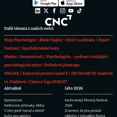
Další témata z našich webů
Moje Psychologie
Blesk Tlapky
Hráči na Blesku
iSport
Fantasy
Spotřebitelské testy
Blesku
Nemovitosti
Psychologika - podcast rozbíjející
psychologické mýty
Fotbalové přestupy
ONLINE
Eventový prostor Level 9
OKTAGON 92: Szabová
vs. Pudilová
Chance Liga 2026/27
Aktuálně
Léto 2026
Epicentrum
Karlovarský filmový festival
Neštovice: příznaky, léčba
2026
V čem jezdí Yamal a Mesii?
Znamení, že jste potkali
Kvízy pro seniory
někoho z minulého života