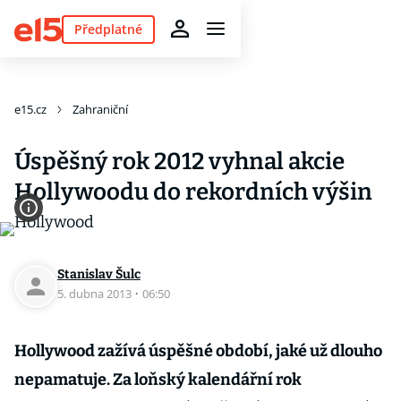
Předplatné
e15.cz
Zahraniční
Úspěšný rok 2012 vyhnal akcie
Hollywoodu do rekordních výšin
Stanislav Šulc
5. dubna 2013
·
06:50
Hollywood zažívá úspěšné období, jaké už dlouho
nepamatuje. Za loňský kalendářní rok