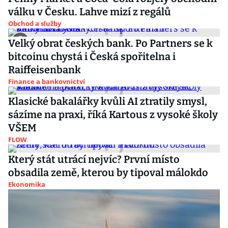
válku v Česku. Lahve mizí z regálů
Obchod a služby
Velký obrat českých bank. Po Partners se k
bitcoinu chystá i Česká spořitelna i
Raiffeisenbank
Finance a bankovnictví
Klasické bakalářky kvůli AI ztratily smysl,
sázíme na praxi, říká Kartous z vysoké školy
VŠEM
FLOW
Který stát utrácí nejvíc? První místo
obsadila země, kterou by tipoval málokdo
Ekonomika