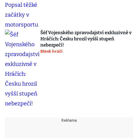
Šéf Vojenského zpravodajství exkluzivně v
Hráčích: Česku hrozil vyšší stupeň
nebezpečí!
Blesk hráči