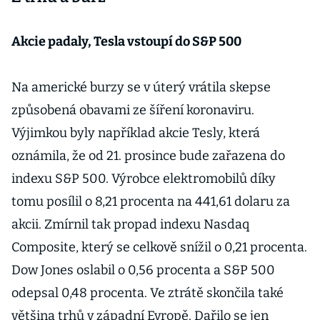
doutná konflikt
Akcie padaly, Tesla vstoupí do S&P 500
Na americké burzy se v úterý vrátila skepse
způsobená obavami ze šíření koronaviru.
Výjimkou byly například akcie Tesly, která
oznámila, že od 21. prosince bude zařazena do
indexu S&P 500. Výrobce elektromobilů díky
tomu posílil o 8,21 procenta na 441,61 dolaru za
akcii. Zmírnil tak propad indexu Nasdaq
Composite, který se celkově snížil o 0,21 procenta.
Dow Jones oslabil o 0,56 procenta a S&P 500
odepsal 0,48 procenta. Ve ztrátě skončila také
většina trhů v západní Evropě. Dařilo se jen