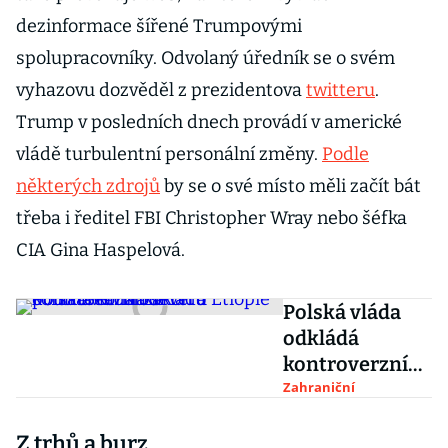
dezinformace šířené Trumpovými
spolupracovníky. Odvolaný úředník se o svém
vyhazovu dozvěděl z prezidentova
twitteru
.
Trump v posledních dnech provádí v americké
vládě turbulentní personální změny.
Podle
některých zdrojů
by se o své místo měli začít bát
třeba i ředitel FBI Christopher Wray nebo šéfka
CIA Gina Haspelová.
Polská vláda
odkládá
kontroverzní
zákon o
Zahraniční
potratech. Na
Z trhů a burz
severu Etiopie