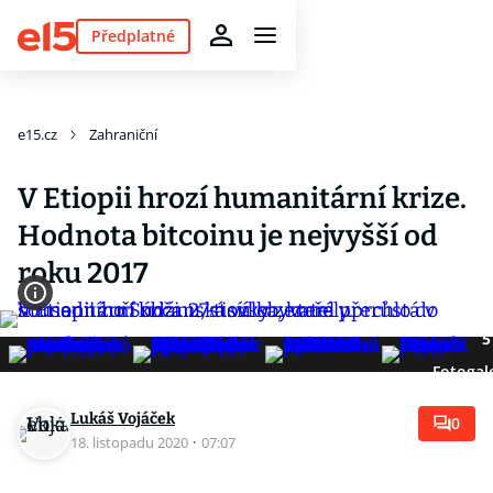
Předplatné
e15.cz
Zahraniční
V Etiopii hrozí humanitární krize.
Hodnota bitcoinu je nejvyšší od
roku 2017
5
Fotogal
Lukáš Vojáček
0
18. listopadu 2020
·
07:07