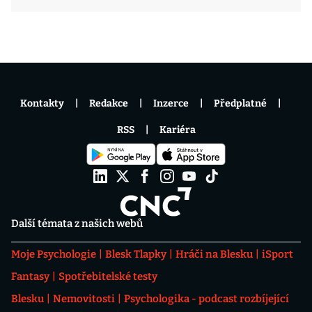
Kontakty
Redakce
Inzerce
Předplatné
RSS
Kariéra
Další témata z našich webů
Moje Psychologie
Blesk Tlapky
Hráči na Blesku
iSport
Fantasy
Spotřebitelské testy
Blesku
Nemovitosti
Psychologika - podcast rozbíjející