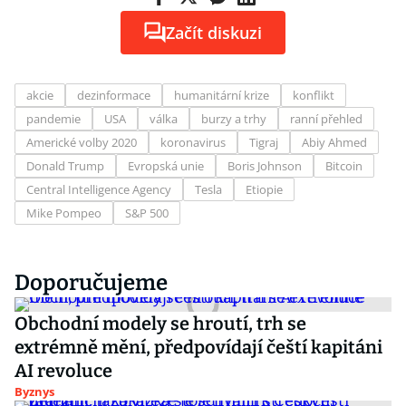
Začít diskuzi
akcie
dezinformace
humanitární krize
konflikt
pandemie
USA
válka
burzy a trhy
ranní přehled
Americké volby 2020
koronavirus
Tigraj
Abiy Ahmed
Donald Trump
Evropská unie
Boris Johnson
Bitcoin
Central Intelligence Agency
Tesla
Etiopie
Mike Pompeo
S&P 500
Doporučujeme
Obchodní modely se hroutí, trh se
extrémně mění, předpovídají čeští kapitáni
AI revoluce
Byznys