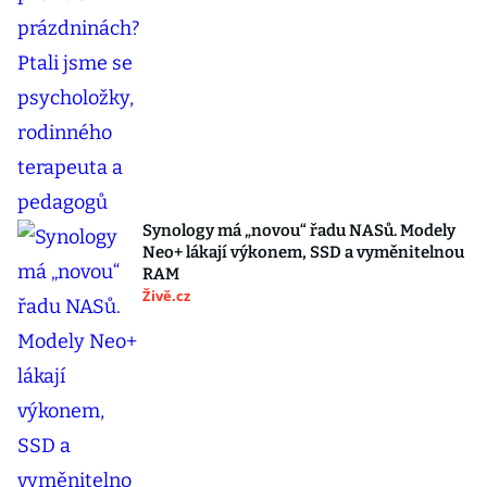
Synology má „novou“ řadu NASů. Modely
Neo+ lákají výkonem, SSD a vyměnitelnou
RAM
Živě.cz