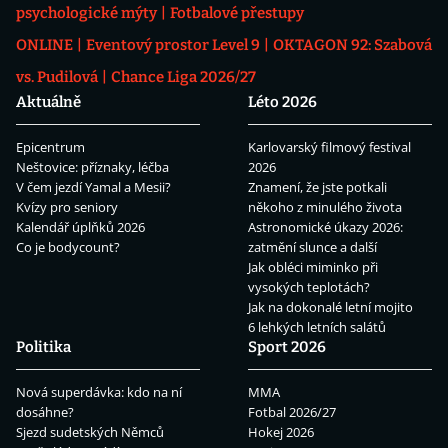
psychologické mýty
Fotbalové přestupy
ONLINE
Eventový prostor Level 9
OKTAGON 92: Szabová
vs. Pudilová
Chance Liga 2026/27
Aktuálně
Léto 2026
Epicentrum
Karlovarský filmový festival
Neštovice: příznaky, léčba
2026
V čem jezdí Yamal a Mesii?
Znamení, že jste potkali
Kvízy pro seniory
někoho z minulého života
Kalendář úplňků 2026
Astronomické úkazy 2026:
Co je bodycount?
zatmění slunce a další
Jak obléci miminko při
vysokých teplotách?
Jak na dokonalé letní mojito
6 lehkých letních salátů
Politika
Sport 2026
Nová superdávka: kdo na ní
MMA
dosáhne?
Fotbal 2026/27
Sjezd sudetských Němců
Hokej 2026