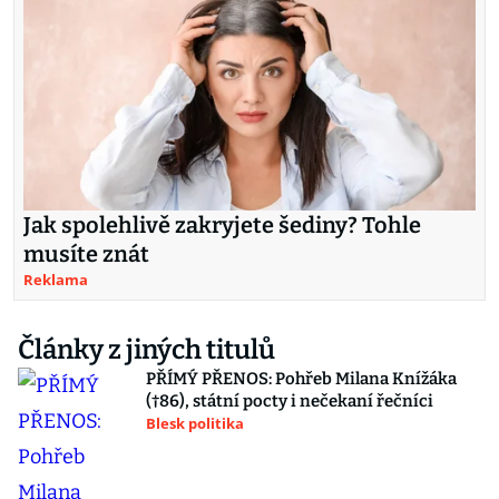
Jak spolehlivě zakryjete šediny? Tohle
musíte znát
Reklama
Články z jiných titulů
PŘÍMÝ PŘENOS: Pohřeb Milana Knížáka
(†86), státní pocty i nečekaní řečníci
Blesk politika