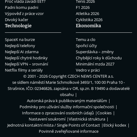
Proč vláda zavádí EET?
Tenis 2026
Padni komu padni
F1 2026
Výpověď z práce vzor
Atletika 2026
Divoký kačer
Cyklistika 2026
Technologie
Ekonomika
SpaceX na burze
Temu a clo
Nejlepší telefony
Spořicí účty
Nejlepší AI zdarma
Superdávka – změny
Nejlepší chytré hodinky
Chybějící roky k důchodu
Nejlepší VPN – srovnání
Minimální mzda 2027
Netflix filmy a seriály
Vedro v práci
© 2001 - 2026 Copyright
CZECH NEWS CENTER a.s.
se sídlem náměstí Marie Schmolkové 3493/1, 100 00 Praha 10 -
Strašnice, IČO: 02346826, zapsána v OR, sp.zn. B 19490 a dodavatelé
obsahu
Autorská práva k publikovaným materiálům
Podmínky pro užívání služby informační společnosti
Informace o zpracování osobních údajů
Cookies
Nastavení soukromí
Vlastnická struktura
Jednotná kontaktní místa / Single Points of Contact
Etický kodex
Povinně zveřejňované informace