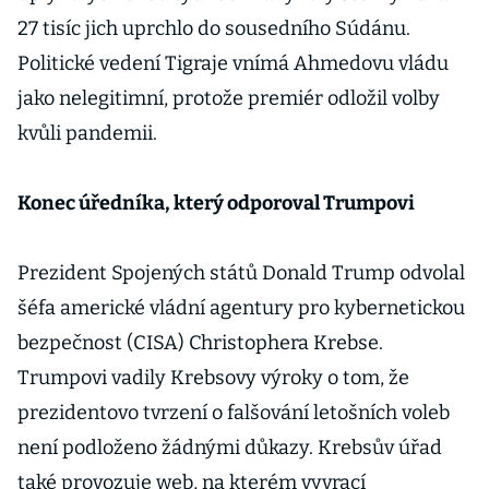
27 tisíc jich uprchlo do sousedního Súdánu.
Politické vedení Tigraje vnímá Ahmedovu vládu
jako nelegitimní, protože premiér odložil volby
kvůli pandemii.
Konec úředníka, který odporoval Trumpovi
Prezident Spojených států Donald Trump odvolal
šéfa americké vládní agentury pro kybernetickou
bezpečnost (CISA) Christophera Krebse.
Trumpovi vadily Krebsovy výroky o tom, že
prezidentovo tvrzení o falšování letošních voleb
není podloženo žádnými důkazy. Krebsův úřad
také provozuje web, na kterém vyvrací