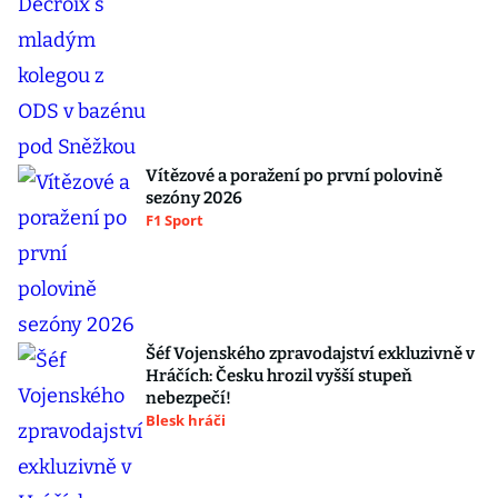
Vítězové a poražení po první polovině
sezóny 2026
F1 Sport
Šéf Vojenského zpravodajství exkluzivně v
Hráčích: Česku hrozil vyšší stupeň
nebezpečí!
Blesk hráči