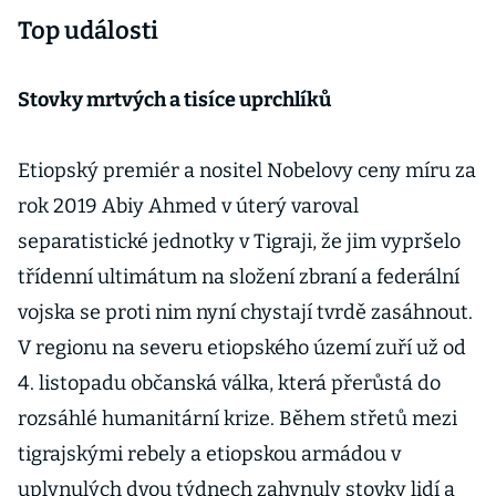
Top události
Stovky mrtvých a tisíce uprchlíků
Etiopský premiér a nositel Nobelovy ceny míru za
rok 2019 Abiy Ahmed v úterý varoval
separatistické jednotky v Tigraji, že jim vypršelo
třídenní ultimátum na složení zbraní a federální
vojska se proti nim nyní chystají tvrdě zasáhnout.
V regionu na severu etiopského území zuří už od
4. listopadu občanská válka, která přerůstá do
rozsáhlé humanitární krize. Během střetů mezi
tigrajskými rebely a etiopskou armádou v
uplynulých dvou týdnech zahynuly stovky lidí a