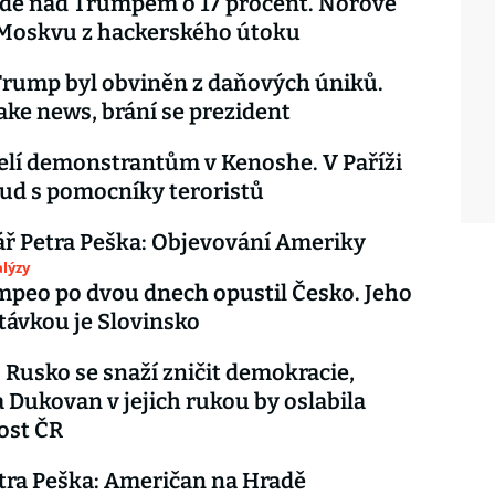
ede nad Trumpem o 17 procent. Norové
 Moskvu z hackerského útoku
rump byl obviněn z daňových úniků.
fake news, brání se prezident
lí demonstrantům v Kenoshe. V Paříži
ud s pomocníky teroristů
ř Petra Peška: Objevování Ameriky
lýzy
peo po dvou dnech opustil Česko. Jeho
stávkou je Slovinsko
Rusko se snaží zničit demokracie,
 Dukovan v jejich rukou by oslabila
ost ČR
tra Peška: Američan na Hradě