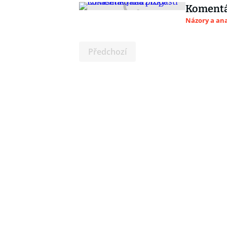
Komentář
Názory a ana
Předchozí