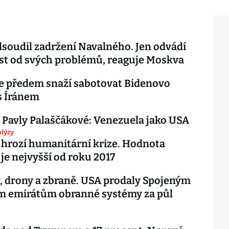
soudil zadržení Navalného. Jen odvádí
st od svých problémů, reaguje Moskva
e předem snaží sabotovat Bidenovo
s Íránem
 Pavly Palaščákové: Venezuela jako USA
lýzy
i hrozí humanitární krize. Hodnota
 je nejvyšší od roku 2017
, drony a zbraně. USA prodaly Spojeným
m emirátům obranné systémy za půl