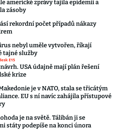
le americké zprávy tajila epidemii a
la zásoby
ásí rekordní počet případů nákazy
irem
rus nebyl uměle vytvořen, říkají
 tajné služby
esk E15
 návrh. USA údajně mají plán řešení
ské krize
Makedonie je v NATO, stala se třicátým
liance. EU s ní navíc zahájila přístupové
ry
ohoda je na světě. Tálibán ji se
i státy podepíše na konci února