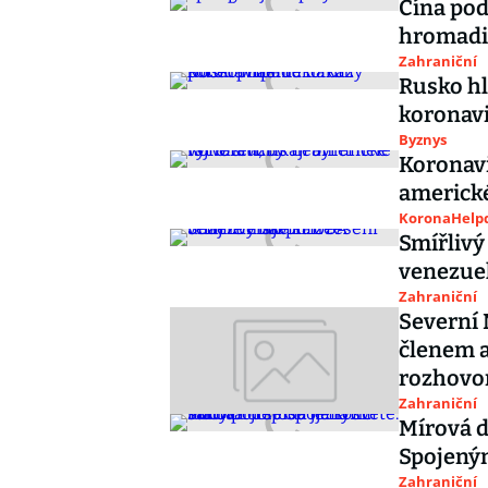
Čína pod
hromadi
Zahraniční
Rusko hl
koronav
Byznys
Koronavi
americké
KoronaHelpd
Smířlivý
venezuel
Zahraniční
Severní 
členem a
rozhovo
Zahraniční
Mírová d
Spojeným
Zahraniční