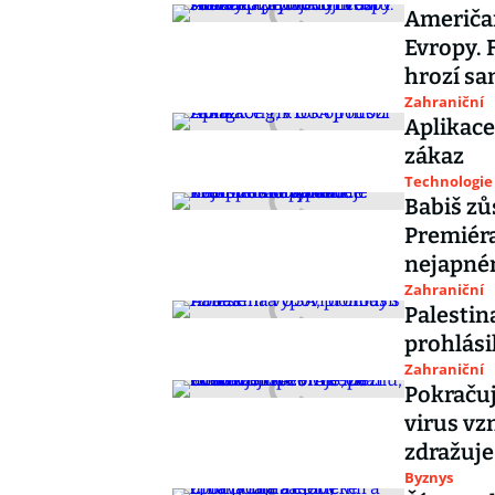
Američan
Evropy.
hrozí sa
Zahraniční
Aplikace
zákaz
Technologie
Babiš zů
Premiér
nejapné
Zahraniční
Palestin
prohlási
Zahraniční
Pokračuj
virus vz
zdražuje
Byznys