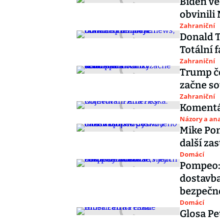
Biden v
obvinili
Zahraniční
Donald T
Totální 
Zahraniční
Trump če
začne so
Zahraniční
Komentá
Názory a ana
Mike Pom
další za
Domácí
Pompeo: 
dostavba
bezpečn
Domácí
Glosa Pe