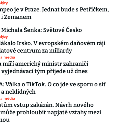
lýzy
peo je v Praze. Jednat bude s Petříčkem,
 i Zemanem
 Michala Šenka: Světové Česko
lýzy
lákalo Irsko. V evropském daňovém ráji
datové centrum za miliardy
 a média
 míří americký ministr zahraničí
vyjednávací tým přijede už dnes
 Válka o TikTok. O co jde ve sporu o síť
 a neklidných
 a média
tům vstup zakázán. Návrh nového
 může prohloubit napjaté vztahy mezi
ínou