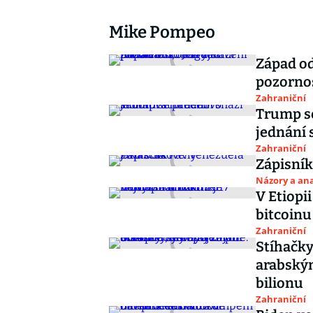
Mike Pompeo
Západ od
pozorno
Zahraniční
Trump s
jednání 
Zahraniční
Zápisník
Názory a ana
V Etiopi
bitcoinu
Zahraniční
Stíhačky
arabský
bilionu
Zahraniční