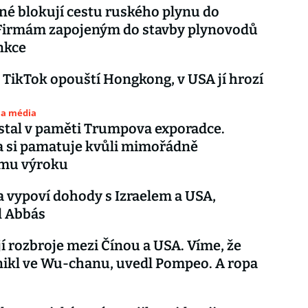
é blokují cestu ruského plynu do
 Firmám zapojeným do stavby plynovodů
nkce
 TikTok opouští Hongkong, v USA jí hrozí
 a média
stal v paměti Trumpova exporadce.
a si pamatuje kvůli mimořádně
mu výroku
a vypoví dohody s Izraelem a USA,
l Abbás
í rozbroje mezi Čínou a USA. Víme, že
nikl ve Wu-chanu, uvedl Pompeo. A ropa