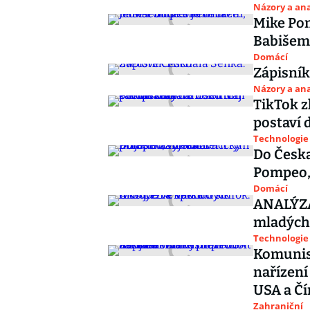
Názory a ana
Mike Pom
Babišem
Domácí
Zápisník
Názory a ana
TikTok z
postaví 
Technologie
Do Česka
Pompeo, 
Domácí
ANALÝZA:
mladých
Technologie
Komunis
nařízení
USA a Č
Zahraniční