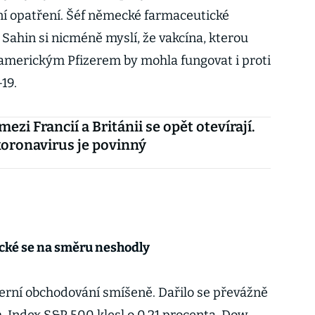
ní opatření. Šéf německé farmaceutické
Sahin si nicméně myslí, že vakcína, kterou
s americkým Pfizerem by mohla fungovat i proti
DU-19.
ezi Francií a Británii se opět otevírají.
koronavirus je povinný
ické se na směru neshodly
erní obchodování smíšeně. Dařilo se převážně