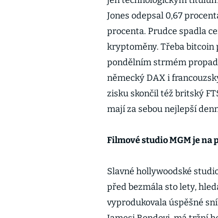
jen technologickým titulům
Jones odepsal 0,67 procenta
procenta. Prudce spadla ce
kryptoměny. Třeba bitcoin 
pondělním strmém propadu 
německý DAX i francouzský 
zisku skončil též britský F
mají za sebou nejlepší de
Filmové studio MGM je na 
Slavné hollywoodské stud
před bezmála sto lety, hled
vyprodukovala úspěšné sním