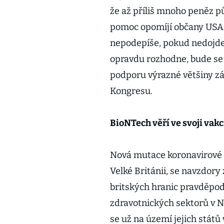
že až příliš mnoho peněz pů
pomoc opomíjí občany USA. 
nepodepíše, pokud nedojde 
opravdu rozhodne, bude se j
podporu výrazné většiny 
Kongresu.
BioNTech věří ve svoji vak
Nová mutace koronavirové 
Velké Británii, se navzdo
britských hranic pravděpodo
zdravotnických sektorů v N
se už na území jejich států