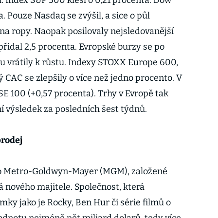
. Index S&P 500 klesl o 0,21 procenta. Dow
. Pouze Nasdaq se zvýšil, a sice o půl
na ropy. Naopak posilovaly nejsledovanější
přidal 2,5 procenta. Evropské burzy se po
vrátily k růstu. Indexy STOXX Europe 600,
CAC se zlepšily o více než jedno procento. V
TSE 100 (+0,57 procenta). Trhy v Evropě tak
nní výsledek za posledních šest týdnů.
prodej
io Metro-Goldwyn-Mayer (MGM), založené
á nového majitele. Společnost, která
ky jako je Rocky, Ben Hur či série filmů o