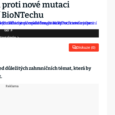
 proti nové mutaci
éf BioNTechu
3
togalerie
Diskuze (
0
)
led důležitých zahraničních témat, která by
t.