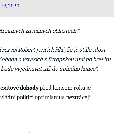
23, 2020
ch samých závažných oblastech.“
 rozvoj Robert Jenrick říká, že je stále „dost
dohoda o vztazích s Evropskou unií po brexitu
 bude vyjednávat „až do úplného konce“.
rexitové dohody
před koncem roku je
 vládní politici optimismus neztrácejí.