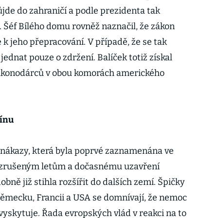
jde do zahraničí a podle prezidenta tak
Šéf Bílého domu rovněž naznačil, že zákon
k jeho přepracování. V případě, že se tak
ednat pouze o zdržení. Balíček totiž získal
zákonodárců v obou komorách amerického
cínu
nákazy, která byla poprvé zaznamenána ve
ry zrušeným letům a dočasnému uzavření
bně již stihla rozšířit do dalších zemí. Špičky
ěmecku, Francii a USA se domnívají, že nemoc
 vyskytuje. Řada evropských vlád v reakci na to