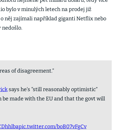
odnotu nejméně pět miliard dolarů, tedy více
io bylo v minulých letech na prodej již
 o něj zajímali například giganti Netflix nebo
dy nedošlo.
areas of disagreement.”
ick
says he’s “still reasonably optimistic”
n be made with the EU and that the govt will
7CDhhlba
pic.twitter.com/boB07vFgCv