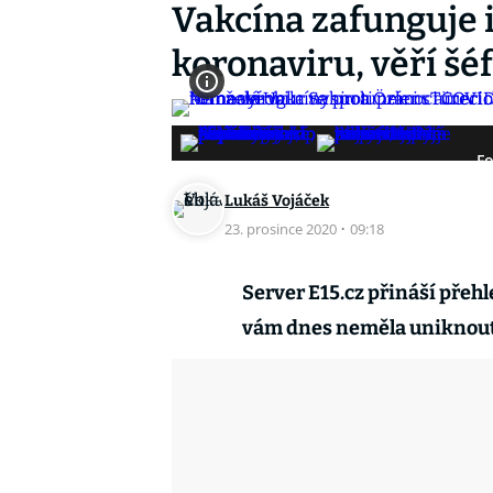
Vakcína zafunguje i
koronaviru, věří š
Fo
Lukáš Vojáček
23. prosince 2020
·
09:18
Server E15.cz přináší přeh
vám dnes neměla uniknou