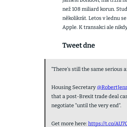
Jamesi Bondovi, má tržní h
než 108 miliard korun. Stud
několikrát. Letos v lednu se
Apple. K transakci ale nik
Tweet dne
“There’s still the same serious 
Housing Secretary
@RobertJenr
that a post-Brexit trade deal ca
negotiate “until the very end”.
Get more here:
https://t.co/AU