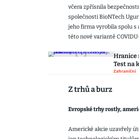
včera zpřísnila bezpečnost
společnosti BioNTech Ugur 
jeho firma vyrobila spolu 
této nové variantě COVI
Hranice m
Test na 
Zahraniční
Z trhů a burz
Evropské trhy rostly, amer
Americké akcie uzavřely út