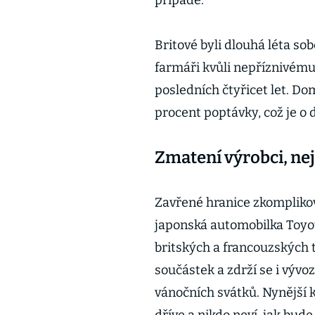
případě.
Britové byli dlouhá léta sob
farmáři kvůli nepříznivému
posledních čtyřicet let. Do
procent poptávky, což je o
Zmatení výrobci, nej
Zavřené hranice zkomplikov
japonská automobilka Toyot
britských a francouzských 
součástek a zdrží se i výv
vánočních svátků. Nynější k