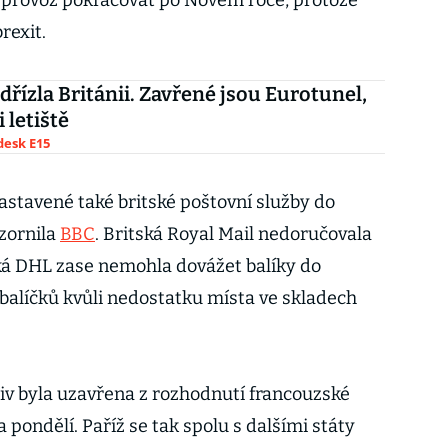
de provoz pokračovat po Novém roce, protože
brexit.
dřízla Británii. Zavřené jsou Eurotunel,
i letiště
esk E15
zastavené také britské poštovní služby do
ozornila
BBC
. Britská Royal Mail nedoručovala
ká DHL zase nemohla dovážet balíky do
balíčků kvůli nedostatku místa ve skladech
v byla uzavřena z rozhodnutí francouzské
 pondělí. Paříž se tak spolu s dalšími státy