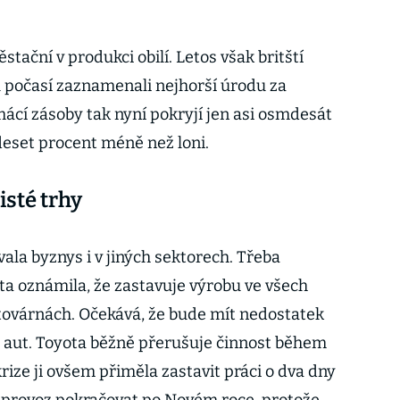
ěstační v produkci obilí. Letos však britští
 počasí zaznamenali nejhorší úrodu za
mácí zásoby tak nyní pokryjí jen asi osmdesát
 deset procent méně než loni.
isté trhy
ala byznys i v jiných sektorech. Třeba
a oznámila, že zastavuje výrobu ve všech
továrnách. Očekává, že bude mít nedostatek
oz aut. Toyota běžně přerušuje činnost během
rize ji ovšem přiměla zastavit práci o dva dny