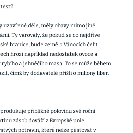
testů.
aly uzavřené déle, měly obavy mimo jiné
nii. Ty varovaly, že pokud se co nejdříve
ské hranice, bude země o Vánocích čelit
vech hrozí například nedostatek ovoce a
k rybího a jehněčího masa. To se může během
it, čímž by dodavatelé přišli o miliony liber.
 produkuje přibližně polovinu své roční
vrtinu zásob dováží z Evropské unie.
stvých potravin, které nelze pěstovat v