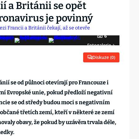
í a Británii se opět
oronavirus je povinný
6
Fotogalerie
Diskuze (
0
)
nií se od půlnoci otevírají pro Francouze i
mí Evropské unie, pokud předloží negativní
ancie se od středy budou moci s negativním
 občané třetích zemí, kteří v některé ze zemí
anovaly obavy, že pokud by uzávěra trvala déle,
ledky.