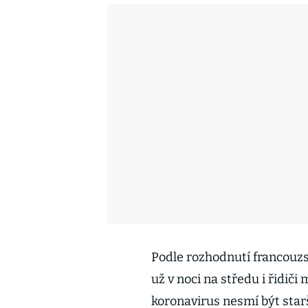
Podle rozhodnutí francouzs
už v noci na středu i řidič
koronavirus nesmí být starš