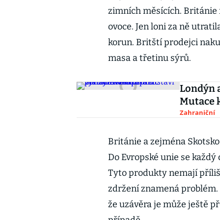
zimních měsících. Británie
ovoce. Jen loni za ně utratil
korun. Britští prodejci nak
masa a třetinu sýrů.
Londýn a
Mutace k
Zahraniční
Británie a zejména Skotsko
Do Evropské unie se každý 
Tyto produkty nemají příliš
zdržení znamená problém. 
že uzávěra je může ještě pře