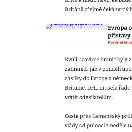
dříve a nikdo neví, jak bu
Británii zřejmě čeká tvrdý 
Evropa o
přístavy 
KoronaHelpd
Kvůli uzavírce hranic byly 
zahraničí, jak v pondělí up
zásilky do Evropy a němec
Británie. DHL musela řadu 
vrátit odesílatelům.
Cesta přes Lamanšský průli
vlády od půlnoci z neděle na