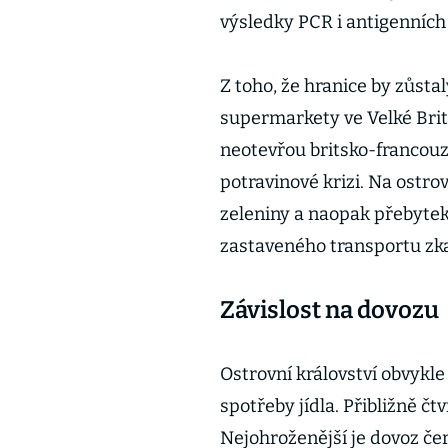
výsledky PCR i antigenních 
Z toho, že hranice by zůst
supermarkety ve Velké Britá
neotevřou britsko-francouz
potravinové krizi. Na ostro
zeleniny a naopak přebyte
zastaveného transportu zkaz
Závislost na dovozu
Ostrovní království obvykle
spotřeby jídla. Přibližně čt
Nejohroženější je dovoz čer