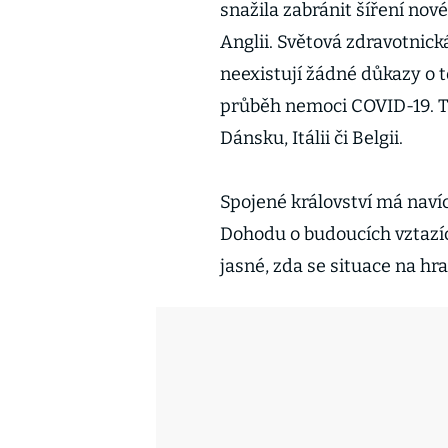
snažila zabránit šíření nové
Anglii. Světová zdravotnic
neexistují žádné důkazy o 
průběh nemoci COVID-19. Ta
Dánsku, Itálii či Belgii.
Spojené království má navíc
Dohodu o budoucích vztazích
jasné, zda se situace na hr