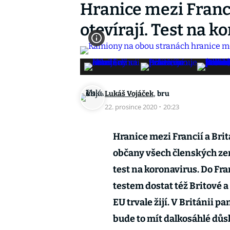
Hranice mezi Franci
otevírají. Test na k
,
Lukáš Vojáček
bru
22. prosince 2020
·
20:23
Hranice mezi Francií a Britá
občany všech členských ze
test na koronavirus. Do Fr
testem dostat též Britové a
EU trvale žijí. V Británii p
bude to mít dalkosáhlé důs