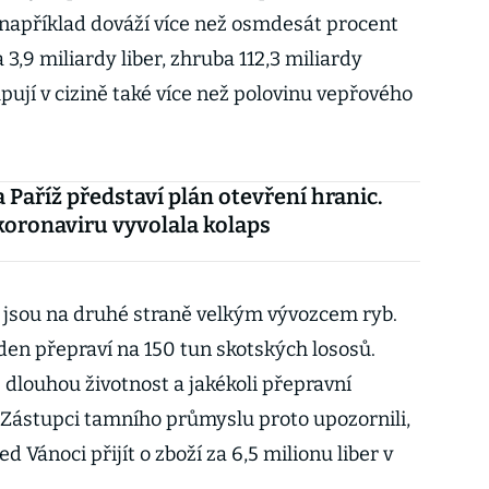
 například dováží více než osmdesát procent
a 3,9 miliardy liber, zhruba 112,3 miliardy
upují v cizině také více než polovinu vepřového
 Paříž představí plán otevření hranic.
oronaviru vyvolala kolaps
 jsou na druhé straně velkým vývozcem ryb.
den přepraví na 150 tun skotských lososů.
 dlouhou životnost a jakékoli přepravní
Zástupci tamního průmyslu proto upozornili,
d Vánoci přijít o zboží za 6,5 milionu liber v