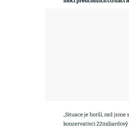
moci předchozích čtrnáct le
„Situace je horší, než jsme 
konzervativci 22miliardový