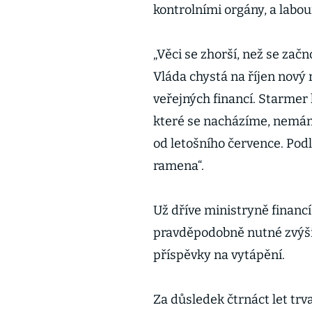
kontrolními orgány, a labou
„Věci se zhorší, než se zač
Vláda chystá na říjen nový
veřejných financí. Starmer h
které se nacházíme, nemáme
od letošního července. Podle
ramena“.
Už dříve ministryně financ
pravděpodobně nutné zvýšit
příspěvky na vytápění.
Za důsledek čtrnáct let trv