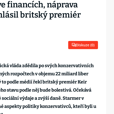
ve financích, náprava
hlásil britský premiér
Diskuze (
0
)
ická vláda zdědila po svých konzervativních
ných rozpočtech v objemu 22 miliard liber
ý to podle médií řekl britský premiér Keir
o stavu podle něj bude bolestivá. Očekává
é sociální výdaje a zvýší daně. Starmer v
iné aspekty politiky konzervativců, kteří byli u