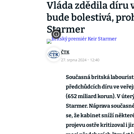
Vláda zdědila díru 
bude bolestivá, pro
Starmer
ČTK
27. srpna 2024
·
12:40
Současná britská labourist
předchůdcích díru ve veřej
(652 miliard korun). V úter
Starmer. Náprava současnéh
se, že kabinet sníží někter
projevu ostře kritizoval i j