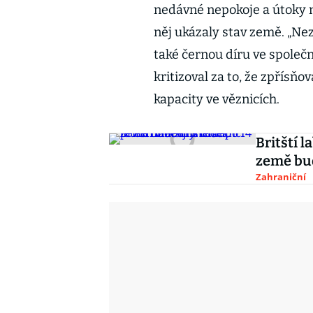
nedávné nepokoje a útoky n
něj ukázaly stav země. „Ne
také černou díru ve společn
kritizoval za to, že zpřísňov
kapacity ve věznicích.
Britští l
země bud
Zahraniční