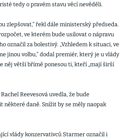
risté tedy o pravém stavu věcí nevěděli.
nou zlepšovat,“ řekl dále ministerský předseda.
 rozpočet, ve kterém bude usilovat o nápravu
o označil za bolestivý. „Vzhledem k situaci, ve
 jinou volbu,“ dodal premiér, který je u vlády
 něj větší břímě ponesou ti, kteří „mají širší
í Rachel Reevesová uvedla, že bude
 některé daně. Snížit by se měly naopak
ající vlády konzervativců Starmer označil i