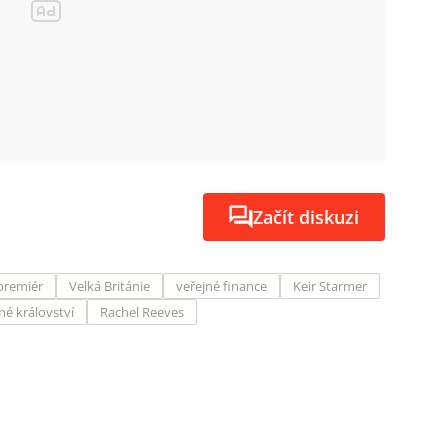
Začít diskuzi
premiér
Velká Británie
veřejné finance
Keir Starmer
né království
Rachel Reeves