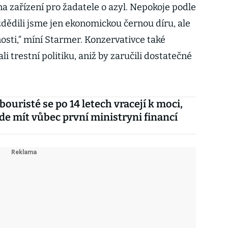
a zařízení pro žadatele o azyl. Nepokoje podle
zdědili jsme jen ekonomickou černou díru, ale
osti,“ míní Starmer. Konzervativce také
ali trestní politiku, aniž by zaručili dostatečné
abouristé se po 14 letech vracejí k moci,
e mít vůbec první ministryni financí