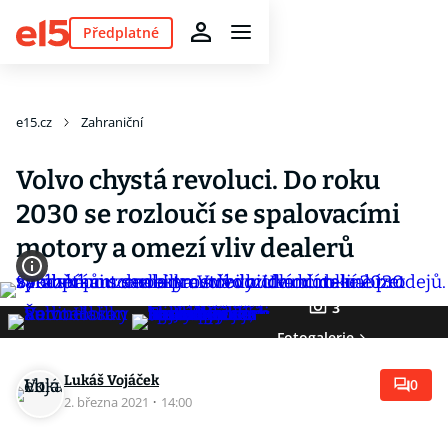
Předplatné
e15.cz
Zahraniční
Volvo chystá revoluci. Do roku
2030 se rozloučí se spalovacími
motory a omezí vliv dealerů
3
Fotogalerie
Lukáš Vojáček
0
2. března 2021
·
14:00