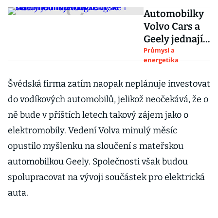
Automobilky
Volvo Cars a
Geely jednají
o fúzi. Akcie
Průmysl a
energetika
nabídnou na
hongkongské
Švédská firma zatím naopak neplánuje investovat
i
do vodíkových automobilů, jelikož neočekává, že o
stockholmské
burze
ně bude v příštích letech takový zájem jako o
elektromobily. Vedení Volva minulý měsíc
opustilo myšlenku na sloučení s mateřskou
automobilkou Geely. Společnosti však budou
spolupracovat na vývoji součástek pro elektrická
auta.