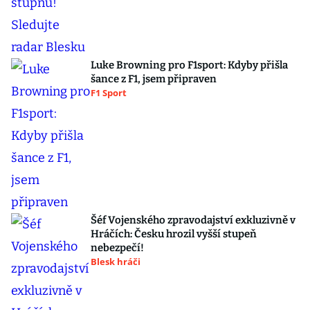
Luke Browning pro F1sport: Kdyby přišla
šance z F1, jsem připraven
F1 Sport
Šéf Vojenského zpravodajství exkluzivně v
Hráčích: Česku hrozil vyšší stupeň
nebezpečí!
Blesk hráči