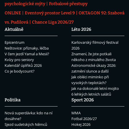
psychologické mýty
Fotbalové přestupy
ONLINE
Eventový prostor Level 9
OKTAGON 92: Szabová
vs. Pudilová
Chance Liga 2026/27
Aktuálně
Léto 2026
Epicentrum
Karlovarský filmový festival
Neštovice: příznaky, léčba
2026
V čem jezdí Yamal a Mesii?
Znamení, že jste potkali
Kvízy pro seniory
někoho z minulého života
Kalendář úplňků 2026
Astronomické úkazy 2026:
Co je bodycount?
zatmění slunce a další
Jak obléci miminko při
vysokých teplotách?
Jak na dokonalé letní mojito
6 lehkých letních salátů
Politika
Sport 2026
Nová superdávka: kdo na ní
MMA
dosáhne?
Fotbal 2026/27
Sjezd sudetských Němců
Hokej 2026