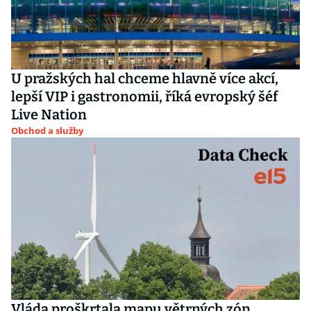
U pražských hal chceme hlavně více akcí,
lepší VIP i gastronomii, říká evropský šéf
Live Nation
Obchod a služby
Vláda proškrtala mapu větrných zón.