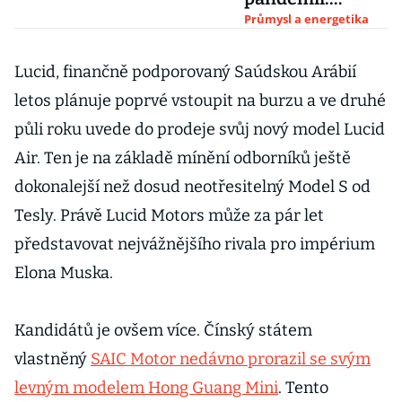
Poptávka už je
Průmysl a energetika
reálná, ne
dotovaná, říká
Lucid, finančně podporovaný Saúdskou Arábií
PwC
letos plánuje poprvé vstoupit na burzu a ve druhé
půli roku uvede do prodeje svůj nový model Lucid
Air. Ten je na základě mínění odborníků ještě
dokonalejší než dosud neotřesitelný Model S od
Tesly. Právě Lucid Motors může za pár let
představovat nejvážnějšího rivala pro impérium
Elona Muska.
Kandidátů je ovšem více. Čínský státem
vlastněný
SAIC Motor nedávno prorazil se svým
levným modelem Hong Guang Mini
. Tento