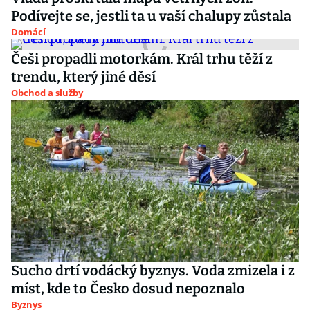
Podívejte se, jestli ta u vaší chalupy zůstala
Domácí
Češi propadli motorkám. Král trhu těží z
trendu, který jiné děsí
Obchod a služby
Sucho drtí vodácký byznys. Voda zmizela i z
míst, kde to Česko dosud nepoznalo
Byznys