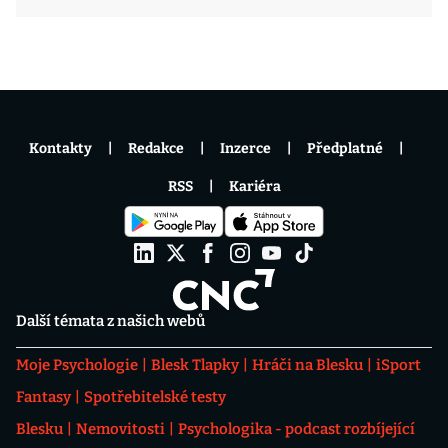
Kontakty
Redakce
Inzerce
Předplatné
RSS
Kariéra
Další témata z našich webů
Moje Psychologie
Blesk Tlapky
Hráči na Blesku
iSport
Fantasy
Spotřebitelské testy
Blesku
Nemovitosti
Psychologika - podcast rozbíjející