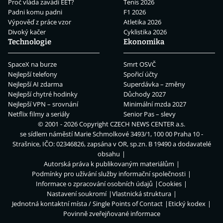
Proč vláda zavádí EET?
Tenis 2026
Padni komu padni
F1 2026
Výpověď z práce vzor
Atletika 2026
Divoký kačer
Cyklistika 2026
Technologie
Ekonomika
SpaceX na burze
Smrt OSVČ
Nejlepší telefony
Spořicí účty
Nejlepší AI zdarma
Superdávka – změny
Nejlepší chytré hodinky
Důchody 2027
Nejlepší VPN – srovnání
Minimální mzda 2027
Netflix filmy a seriály
Senior Pas – slevy
© 2001 - 2026 Copyright
CZECH NEWS CENTER a.s.
se sídlem náměstí Marie Schmolkové 3493/1, 100 00 Praha 10 -
Strašnice, IČO: 02346826, zapsána v OR, sp.zn. B 19490 a dodavatelé
obsahu
Autorská práva k publikovaným materiálům
Podmínky pro užívání služby informační společnosti
Informace o zpracování osobních údajů
Cookies
Nastavení soukromí
Vlastnická struktura
Jednotná kontaktní místa / Single Points of Contact
Etický kodex
Povinně zveřejňované informace