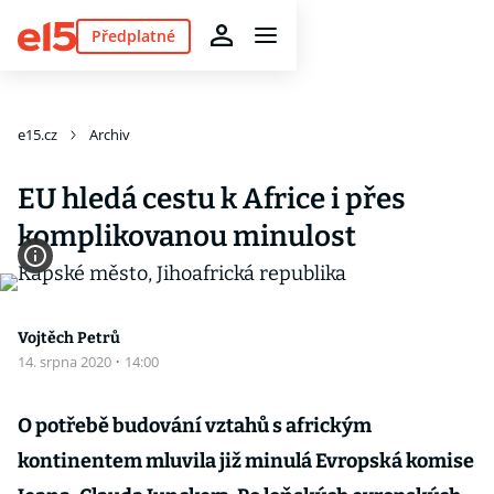
Předplatné
e15.cz
Archiv
EU hledá cestu k Africe i přes
komplikovanou minulost
Vojtěch Petrů
14. srpna 2020
·
14:00
O potřebě budování vztahů s africkým
kontinentem mluvila již minulá Evropská komise