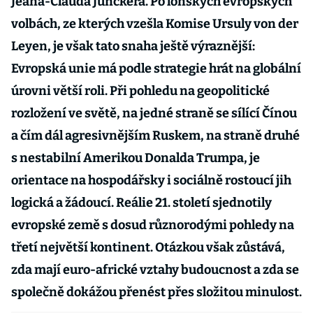
Jeana-Clauda Junckera. Po loňských evropských
volbách, ze kterých vzešla Komise Ursuly von der
Leyen, je však tato snaha ještě výraznější:
Evropská unie má podle strategie hrát na globální
úrovni větší roli. Při pohledu na geopolitické
rozložení ve světě, na jedné straně se sílící Čínou
a čím dál agresivnějším Ruskem, na straně druhé
s nestabilní Amerikou Donalda Trumpa, je
orientace na hospodářsky i sociálně rostoucí jih
logická a žádoucí. Reálie 21. století sjednotily
evropské země s dosud různorodými pohledy na
třetí největší kontinent. Otázkou však zůstává,
zda mají euro-africké vztahy budoucnost a zda se
společně dokážou přenést přes složitou minulost.