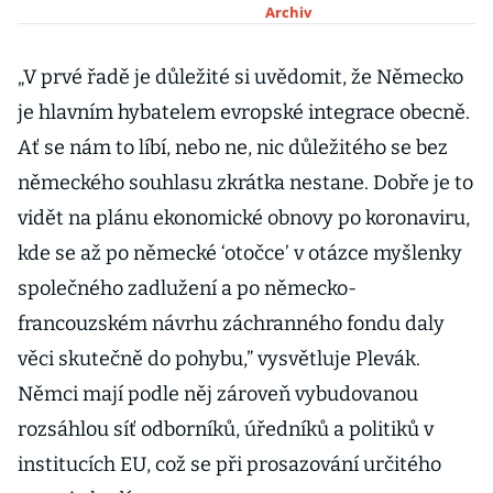
vládě
Archiv
„V prvé řadě je důležité si uvědomit, že Německo
je hlavním hybatelem evropské integrace obecně.
Ať se nám to líbí, nebo ne, nic důležitého se bez
německého souhlasu zkrátka nestane. Dobře je to
vidět na plánu ekonomické obnovy po koronaviru,
kde se až po německé ‘otočce’ v otázce myšlenky
společného zadlužení a po německo-
francouzském návrhu záchranného fondu daly
věci skutečně do pohybu,” vysvětluje Plevák.
Němci mají podle něj zároveň vybudovanou
rozsáhlou síť odborníků, úředníků a politiků v
institucích EU, což se při prosazování určitého