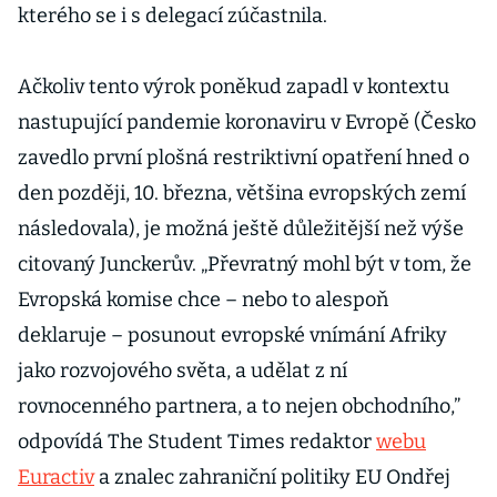
kterého se i s delegací zúčastnila.
Ačkoliv tento výrok poněkud zapadl v kontextu
nastupující pandemie koronaviru v Evropě (Česko
zavedlo první plošná restriktivní opatření hned o
den později, 10. března, většina evropských zemí
následovala), je možná ještě důležitější než výše
citovaný Junckerův. „Převratný mohl být v tom, že
Evropská komise chce – nebo to alespoň
deklaruje – posunout evropské vnímání Afriky
jako rozvojového světa, a udělat z ní
rovnocenného partnera, a to nejen obchodního,”
odpovídá The Student Times redaktor
webu
Euractiv
a znalec zahraniční politiky EU Ondřej