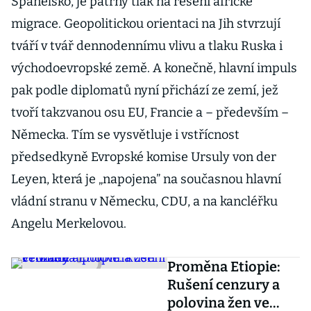
Španělsko, je patrný tlak na řešení africké
migrace. Geopolitickou orientaci na Jih stvrzují
tváří v tvář dennodennímu vlivu a tlaku Ruska i
východoevropské země. A konečně, hlavní impuls
pak podle diplomatů nyní přichází ze zemí, jež
tvoří takzvanou osu EU, Francie a – především –
Německa. Tím se vysvětluje i vstřícnost
předsedkyně Evropské komise Ursuly von der
Leyen, která je „napojena” na současnou hlavní
vládní stranu v Německu, CDU, a na kancléřku
Angelu Merkelovou.
Proměna Etiopie:
Rušení cenzury a
polovina žen ve