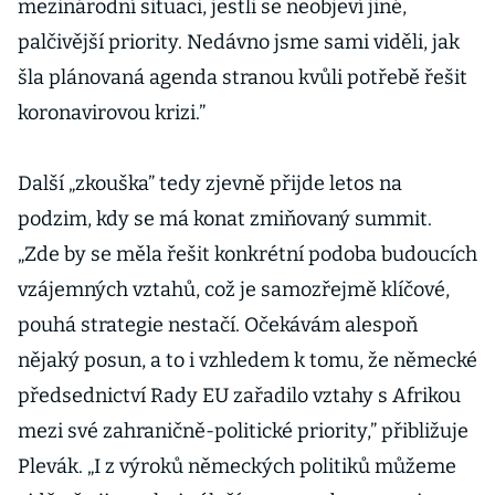
mezinárodní situaci, jestli se neobjeví jiné,
palčivější priority. Nedávno jsme sami viděli, jak
šla plánovaná agenda stranou kvůli potřebě řešit
koronavirovou krizi.”
Další „zkouška” tedy zjevně přijde letos na
podzim, kdy se má konat zmiňovaný summit.
„Zde by se měla řešit konkrétní podoba budoucích
vzájemných vztahů, což je samozřejmě klíčové,
pouhá strategie nestačí. Očekávám alespoň
nějaký posun, a to i vzhledem k tomu, že německé
předsednictví Rady EU zařadilo vztahy s Afrikou
mezi své zahraničně-politické priority,” přibližuje
Plevák. „I z výroků německých politiků můžeme