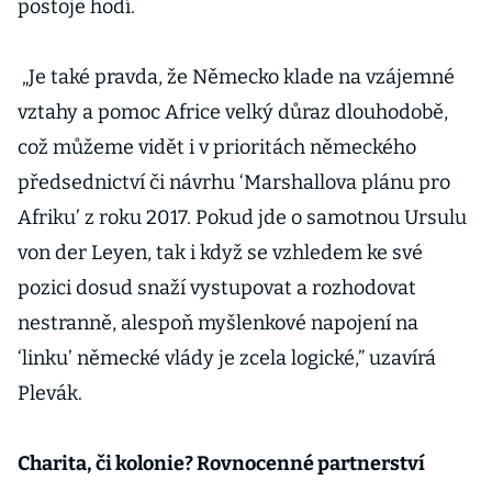
postoje hodí.
„Je také pravda, že Německo klade na vzájemné
vztahy a pomoc Africe velký důraz dlouhodobě,
což můžeme vidět i v prioritách německého
předsednictví či návrhu ‘Marshallova plánu pro
Afriku’ z roku 2017. Pokud jde o samotnou Ursulu
von der Leyen, tak i když se vzhledem ke své
pozici dosud snaží vystupovat a rozhodovat
nestranně, alespoň myšlenkové napojení na
‘linku’ německé vlády je zcela logické,” uzavírá
Plevák.
Charita, či kolonie? Rovnocenné partnerství