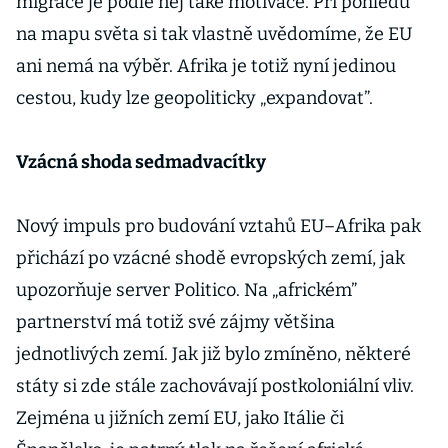
migrace je podle něj také motivace. Při pohledu
na mapu světa si tak vlastně uvědomíme, že EU
ani nemá na výběr. Afrika je totiž nyní jedinou
cestou, kudy lze geopoliticky „expandovat”.
Vzácná shoda sedmadvacítky
Nový impuls pro budování vztahů EU–Afrika pak
přichází po vzácné shodě evropských zemí, jak
upozorňuje server Politico. Na „africkém”
partnerství má totiž své zájmy většina
jednotlivých zemí. Jak již bylo zmíněno, některé
státy si zde stále zachovávají postkoloniální vliv.
Zejména u jižních zemí EU, jako Itálie či