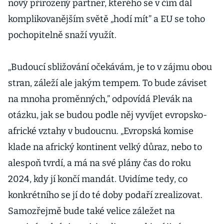
nový přirozený partner, kterého se v čím dál
komplikovanějším světě „hodí mít” a EU se toho
pochopitelně snaží využít.
„Budoucí sbližování očekávám, je to v zájmu obou
stran, záleží ale jakým tempem. To bude záviset
na mnoha proměnných,” odpovídá Plevák na
otázku, jak se budou podle něj vyvíjet evropsko-
africké vztahy v budoucnu. „Evropská komise
klade na africký kontinent velký důraz, nebo to
alespoň tvrdí, a má na své plány čas do roku
2024, kdy jí končí mandát. Uvidíme tedy, co
konkrétního se jí do té doby podaří zrealizovat.
Samozřejmě bude také velice záležet na