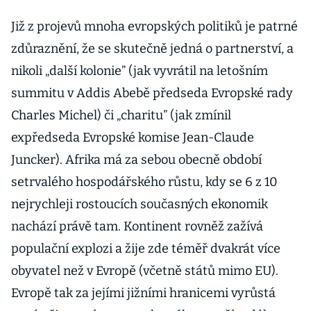
Již z projevů mnoha evropských politiků je patrné
zdůraznění, že se skutečně jedná o partnerství, a
nikoli „další kolonie” (jak vyvrátil na letošním
summitu v Addis Abebě předseda Evropské rady
Charles Michel) či „charitu” (jak zmínil
expředseda Evropské komise Jean-Claude
Juncker). Afrika má za sebou obecně období
setrvalého hospodářského růstu, kdy se 6 z 10
nejrychleji rostoucích současných ekonomik
nachází právě tam. Kontinent rovněž zažívá
populační explozi a žije zde téměř dvakrát více
obyvatel než v Evropě (včetně států mimo EU).
Evropě tak za jejími jižními hranicemi vyrůstá