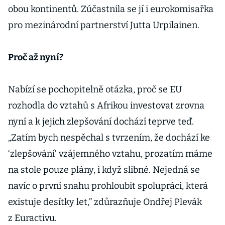
obou kontinentů. Zúčastnila se jí i eurokomisařka
pro mezinárodní partnerství Jutta Urpilainen.
Proč až nyní?
Nabízí se pochopitelně otázka, proč se EU
rozhodla do vztahů s Afrikou investovat zrovna
nyní a k jejich zlepšování dochází teprve teď.
„Zatím bych nespěchal s tvrzením, že dochází ke
‘zlepšování’ vzájemného vztahu, prozatím máme
na stole pouze plány, i když slibné. Nejedná se
navíc o první snahu prohloubit spolupráci, která
existuje desítky let,” zdůrazňuje Ondřej Plevák
z Euractivu.