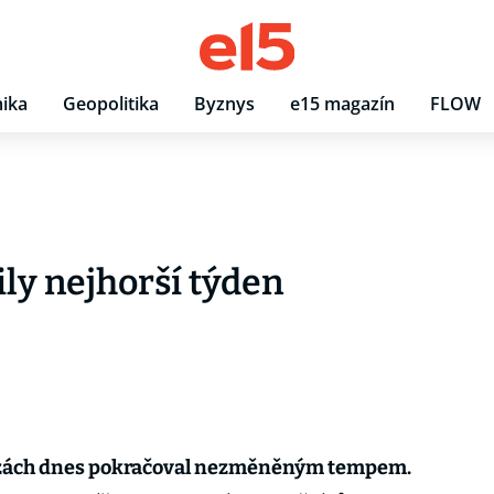
ika
Geopolitika
Byznys
e15 magazín
FLOW
ly nejhorší týden
rzách dnes pokračoval nezměněným tempem.