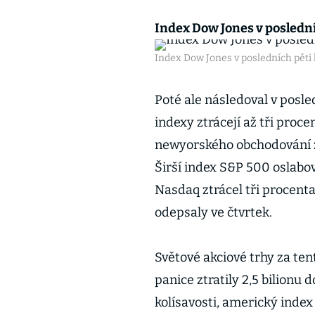
Index Dow Jones v poslední
Index Dow Jones v posledních pěti 
Poté ale následoval v posle
indexy ztrácejí až tři proc
newyorského obchodování zt
Širší index S&P 500 oslabov
Nasdaq ztrácel tři procenta
odepsaly ve čtvrtek.
Světové akciové trhy za te
panice ztratily 2,5 bilionu d
kolísavosti, americký index 