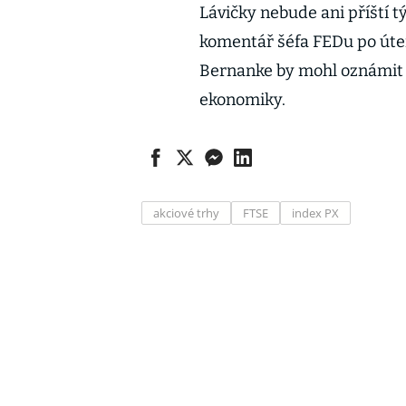
Lávičky nebude ani příští 
komentář šéfa FEDu po úter
Bernanke by mohl oznámit d
ekonomiky.
akciové trhy
FTSE
index PX