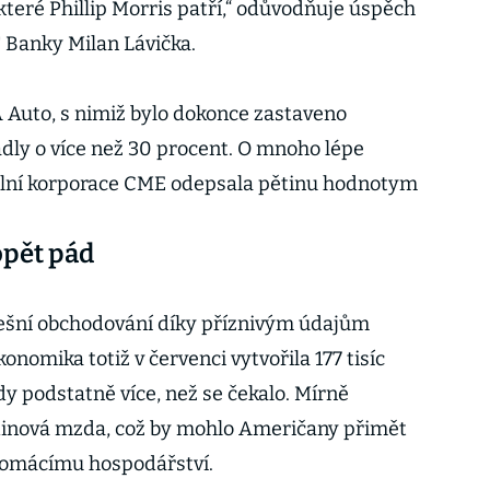
teré Phillip Morris patří,“ odůvodňuje úspěch
T Banky Milan Lávička.
 Auto, s nimiž bylo dokonce zastaveno
dly o více než 30 procent. O mnoho lépe
lní korporace CME odepsala pětinu hodnotym
opět pád
nešní obchodování díky příznivým údajům
omika totiž v červenci vytvořila 177 tisíc
y podstatně více, než se čekalo. Mírně
inová mzda, což by mohlo Američany přimět
 domácímu hospodářství.