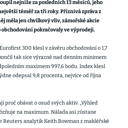
oupil nejníže za posledních 13 měsíců, jeho
ejvětší téměř za tři roky. Příznivá zpráva z
ěj měla jen chvilkový vliv, zámořské akcie
 obchodování pokračovaly ve výprodeji.
rofirst 300 klesl v závěru obchodování o 1,7
Skončil tak sice výrazně nad denním minimem
odpoledním maximem 997,6 bodu. Index klesl
ne odepsal 9,8 procenta, nejvíce od října
jí proč obávat o osud svých aktiv. „Výhled
ózňuje na maximum. Nálada asi zůstane
ře Reuters analytik Keith Bowman z makléřské