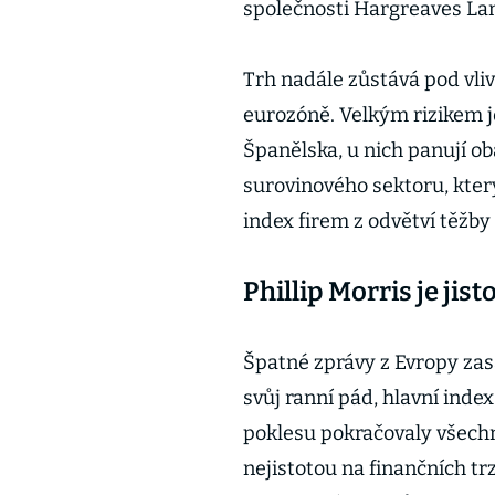
společnosti Hargreaves L
Trh nadále zůstává pod vli
eurozóně. Velkým rizikem je
Španělska, u nich panují ob
surovinového sektoru, kter
index firem z odvětví těžby 
Phillip Morris je jist
Špatné zprávy z Evropy zasá
svůj ranní pád, hlavní inde
poklesu pokračovaly všechny
nejistotou na finančních tr