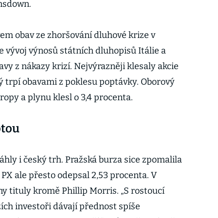
ansdown.
vem obav ze zhoršování dluhové krize v
 vývoj výnosů státních dluhopisů Itálie a
avy z nákazy krizí. Nejvýrazněji klesaly akcie
ý trpí obavami z poklesu poptávky. Oborový
ropy a plynu klesl o 3,4 procenta.
otou
hly i český trh. Pražská burza sice zpomalila
x PX ale přesto odepsal 2,53 procenta. V
 tituly kromě Phillip Morris. „S rostoucí
zích investoři dávají přednost spíše