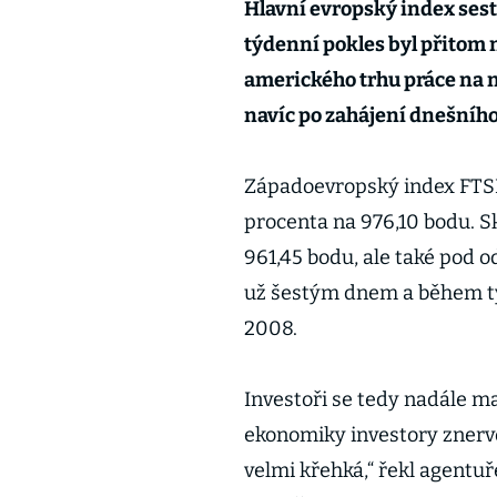
Hlavní evropský index sest
týdenní pokles byl přitom n
amerického trhu práce na n
navíc po zahájení dnešního
Západoevropský index FTSEu
procenta na 976,10 bodu. 
961,45 bodu, ale také pod 
už šestým dnem a během týd
2008.
Investoři se tedy nadále ma
ekonomiky investory znerv
velmi křehká,“ řekl agentu