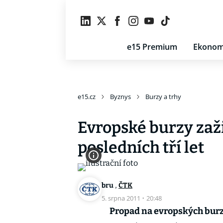
e15 Premium
Ekonom
e15.cz
Byznys
Burzy a trhy
Evropské burzy zaži
posledních tří let
,
bru
ČTK
5. srpna 2011
·
20:48
Propad na evropských bu