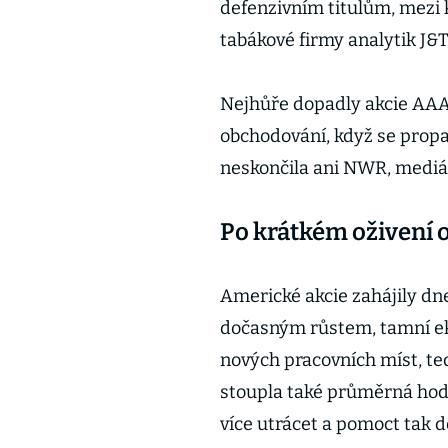
defenzivním titulům, mezi k
tabákové firmy analytik J&
Nejhůře dopadly akcie AAA
obchodování, když se propa
neskončila ani NWR, mediá
Po krátkém oživení 
Americké akcie zahájily d
dočasným růstem, tamní ekon
nových pracovních míst, ted
stoupla také průměrná hod
více utrácet a pomoct tak