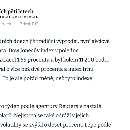
ch pěti letech:
letech.
|
Zdroj: E15
dních dnech již tradiční výprodej, nyní akciové
enta. Dow Jonesův index v poledne
rácel 1,65 procenta a byl kolem 11 200 bodu.
al o více než dvě procenta a index trhu
. To je ale pořád méně, než tyto indexy
nto týden podle agentury Reuters v nastalé
olarů. Nejistota se také odráží v jejich
volatility se zvýšil o deset procent. Lépe podle