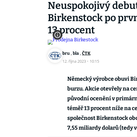
Neuspokojivý debut.
Birkenstock po prv
13 procent
,
,
bru
bla
ČTK
12. října 2023
·
10:15
Německý výrobce obuvi Bir
burzu. Akcie otevřely na ce
původní ocenění v primární
téměř 13 procent níže na ce
společnost Birkenstock o
7,55 miliardy dolarů (tedy 