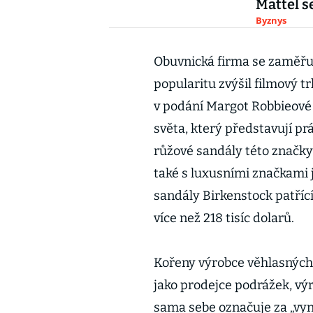
Mattel s
Byznys
Obuvnická firma se zaměřuj
popularitu zvýšil filmový t
v podání Margot Robbieové
světa, který představují pr
růžové sandály této značky
také s luxusními značkami j
sandály Birkenstock patřící
více než 218 tisíc dolarů.
Kořeny výrobce věhlasných 
jako prodejce podrážek, výr
sama sebe označuje za „vyn