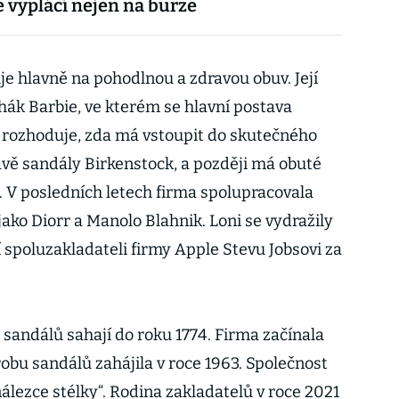
e vyplácí nejen na burze
e hlavně na pohodlnou a zdravou obuv. Její
rhák Barbie, ve kterém se hlavní postava
 rozhoduje, zda má vstoupit do skutečného
ávě sandály Birkenstock, a později má obuté
. V posledních letech firma spolupracovala
ako Diorr a Manolo Blahnik. Loni se vydražily
 spoluzakladateli firmy Apple Stevu Jobsovi za
sandálů sahají do roku 1774. Firma začínala
obu sandálů zahájila v roce 1963. Společnost
álezce stélky“. Rodina zakladatelů v roce 2021