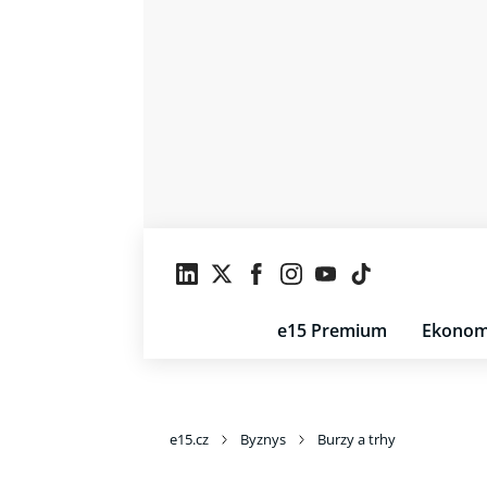
e15 Premium
Ekonom
e15.cz
Byznys
Burzy a trhy