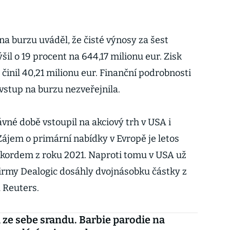
a burzu uváděl, že čisté výnosy za šest
il o 19 procent na 644,17 milionu eur. Zisk
 činil 40,21 milionu eur. Finanční podrobnosti
vstup na burzu nezveřejnila.
né době vstoupil na akciový trh v USA i
Zájem o primární nabídky v Evropě je letos
ekordem z roku 2021. Naproti tomu v USA už
firmy Dealogic dosáhly dvojnásobku částky z
 Reuters.
i ze sebe srandu. Barbie parodie na