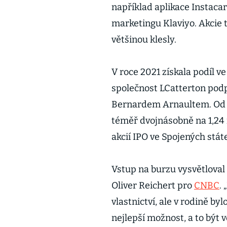
například aplikace Instaca
marketingu Klaviyo. Akcie t
většinou klesly.
V roce 2021 získala podíl 
společnost LCatterton po
Bernardem Arnaultem. Od t
téměř dvojnásobně na 1,24 
akcií IPO ve Spojených stát
Vstup na burzu vysvětloval 
Oliver Reichert pro
CNBC
.
vlastnictví, ale v rodině by
nejlepší možnost, a to být v