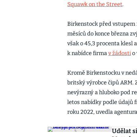
Squawk on the Street
.
Birkenstock před vstupem n
měsíců do konce března zvýš
však o 45,3 procenta klesl a
k nabídce firma
v žádosti
o 
Kromě Birkenstocku v nedáv
britský výrobce čipů ARM. 
nevýrazný a hluboko pod r
letos nabídky podle údajů 
roku 2022, uvedla agentura
Udělat s