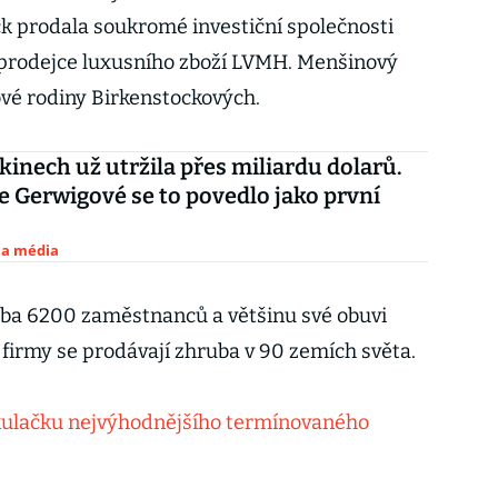
ck prodala soukromé investiční společnosti
í prodejce luxusního zboží LVMH. Menšinový
ové rodiny Birkenstockových.
 kinech už utržila přes miliardu dolarů.
e Gerwigové se to povedlo jako první
 a média
ba 6200 zaměstnanců a většinu své obuvi
firmy se prodávají zhruba v 90 zemích světa.