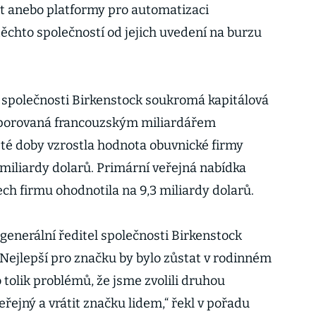
rt anebo platformy pro automatizaci
ěchto společností od jejich uvedení na burzu
ve společnosti Birkenstock soukromá kapitálová
dporovaná francouzským miliardářem
é doby vzrostla hodnota obuvnické firmy
miliardy dolarů. Primární veřejná nabídka
ech firmu ohodnotila na 9,3 miliardy dolarů.
generální ředitel společnosti Birkenstock
 „Nejlepší pro značku by bylo zůstat v rodinném
lo tolik problémů, že jsme zvolili druhou
eřejný a vrátit značku lidem,“ řekl v pořadu