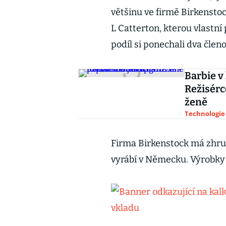
většinu ve firmě Birkensto
L Catterton, kterou vlastn
podíl si ponechali dva člen
Barbie v
Režisérc
ženě
Technologie
Firma Birkenstock má zhru
vyrábí v Německu. Výrobky 