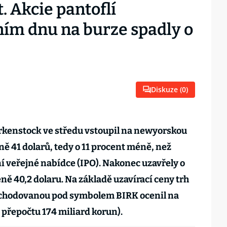
 Akcie pantoflí
ním dnu na burze spadly o
Diskuze (
0
)
kenstock ve středu vstoupil na newyorskou
ně 41 dolarů, tedy o 11 procent méně, než
 veřejné nabídce (IPO). Nakonec uzavřely o
ně 40,2 dolaru. Na základě uzavírací ceny trh
bchodovanou pod symbolem BIRK ocenil na
v přepočtu 174 miliard korun).