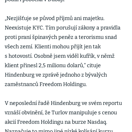
„Nezjišťuje se původ příjmů ani majetku.
Neexistuje KYC. Tím porušují zákony a pravidla
proti praní špinavých peněz a terorismu snad
všech zemí. Klienti mohou přijít jen tak
s hotovostí. Osobně jsem viděl kufřík, v němž
klient přinesl 2,5 milionu dolarů,“ cituje
Hindenburg ve zprávě jednoho z bývalých
zaměstnanců Freedom Holdingu.
V neposlední řadě Hindenburg ve svém reportu
vznáší obvinění, že Turlov manipuluje s cenou
akcií Freedom Holdingu na burze Nasdaq.
Naznačuje to mimo jiné nízké kolísání kurzu