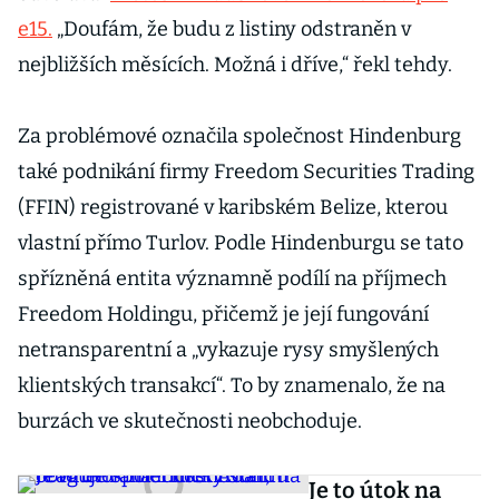
e15.
„Doufám, že budu z listiny odstraněn v
nejbližších měsících. Možná i dříve,“ řekl tehdy.
Za problémové označila společnost Hindenburg
také podnikání firmy Freedom Securities Trading
(FFIN) registrované v karibském Belize, kterou
vlastní přímo Turlov. Podle Hindenburgu se tato
spřízněná entita významně podílí na příjmech
Freedom Holdingu, přičemž je její fungování
netransparentní a „vykazuje rysy smyšlených
klientských transakcí“. To by znamenalo, že na
burzách ve skutečnosti neobchoduje.
Je to útok na