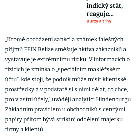
indický stát,
reaguje
společnost
Burzy a trhy
Adani na
obvinění
„Kromě obcházení sankcí a známek falešných
amerického
příjmů FFIN Belize směšuje aktiva zákazníků a
fondu
vystavuje je extrémnímu riziku. V informacích o
rizicích je zmínka o „speciálním makléřském
účtu“, kde stojí, že podnik může mísit klientské
prostředky a v podstatě si s nimi dělat, co chce,
pro vlastní účely,“ uvádějí analytici Hindenburgu.
Základním pravidlem u obchodníků s cennými
papíry přitom bývá striktní oddělení majetku
firmy a klientů.