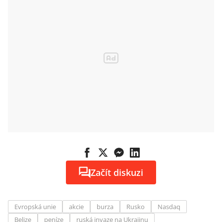
Začít diskuzi
Evropská unie
akcie
burza
Rusko
Nasdaq
Belize
peníze
ruská invaze na Ukrajinu