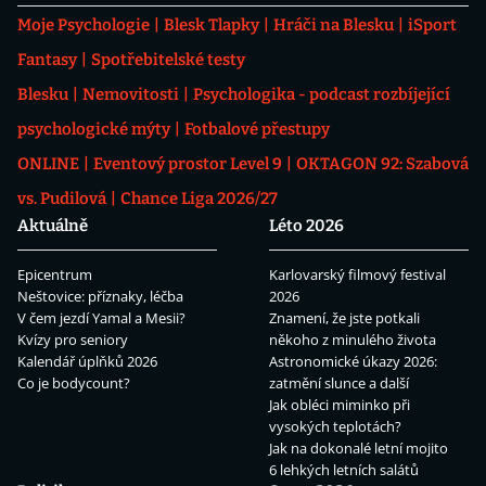
Moje Psychologie
Blesk Tlapky
Hráči na Blesku
iSport
Fantasy
Spotřebitelské testy
Blesku
Nemovitosti
Psychologika - podcast rozbíjející
psychologické mýty
Fotbalové přestupy
ONLINE
Eventový prostor Level 9
OKTAGON 92: Szabová
vs. Pudilová
Chance Liga 2026/27
Aktuálně
Léto 2026
Epicentrum
Karlovarský filmový festival
Neštovice: příznaky, léčba
2026
V čem jezdí Yamal a Mesii?
Znamení, že jste potkali
Kvízy pro seniory
někoho z minulého života
Kalendář úplňků 2026
Astronomické úkazy 2026:
Co je bodycount?
zatmění slunce a další
Jak obléci miminko při
vysokých teplotách?
Jak na dokonalé letní mojito
6 lehkých letních salátů