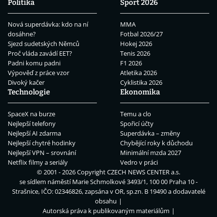
Politika
Sport 2026
Nová superdávka: kdo na ní
MMA
dosáhne?
Fotbal 2026/27
Sjezd sudetských Němců
Hokej 2026
Proč vláda zavádí EET?
Tenis 2026
Padni komu padni
F1 2026
Výpověď z práce vzor
Atletika 2026
Divoký kačer
Cyklistika 2026
Technologie
Ekonomika
SpaceX na burze
Temu a clo
Nejlepší telefony
Spořicí účty
Nejlepší AI zdarma
Superdávka – změny
Nejlepší chytré hodinky
Chybějící roky k důchodu
Nejlepší VPN – srovnání
Minimální mzda 2027
Netflix filmy a seriály
Vedro v práci
© 2001 - 2026 Copyright
CZECH NEWS CENTER a.s.
se sídlem náměstí Marie Schmolkové 3493/1, 100 00 Praha 10 -
Strašnice, IČO: 02346826, zapsána v OR, sp.zn. B 19490 a dodavatelé
obsahu
Autorská práva k publikovaným materiálům