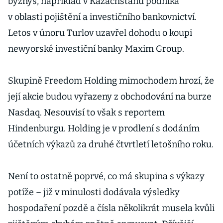
byznys, například v Kazachstánu podniká
v oblasti pojištění a investičního bankovnictví.
Letos v únoru Turlov uzavřel dohodu o koupi
newyorské investiční banky Maxim Group.
Skupině Freedom Holding mimochodem hrozí, že
její akcie budou vyřazeny z obchodování na burze
Nasdaq. Nesouvisí to však s reportem
Hindenburgu. Holding je v prodlení s dodáním
účetních výkazů za druhé čtvrtletí letošního roku.
Není to ostatně poprvé, co má skupina s výkazy
potíže – již v minulosti dodávala výsledky
hospodaření pozdě a čísla několikrát musela kvůli