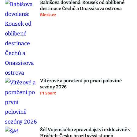
Babišova dovolená: Kousek od oblíbené
destinace Čechů a Onassisova ostrova
Blesk.cz
Vítězové a poražení po první polovině
sezóny 2026
F1 Sport
Šéf Vojenského zpravodajství exkluzivně v
Hráčích: Česku hrozil vyšší stupeň