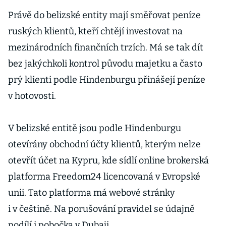
Právě do belizské entity mají směřovat peníze
ruských klientů, kteří chtějí investovat na
mezinárodních finančních trzích. Má se tak dít
bez jakýchkoli kontrol původu majetku a často
prý klienti podle Hindenburgu přinášejí peníze
v hotovosti.
V belizské entitě jsou podle Hindenburgu
otevírány obchodní účty klientů, kterým nelze
otevřít účet na Kypru, kde sídlí online brokerská
platforma Freedom24 licencovaná v Evropské
unii. Tato platforma má webové stránky
i v češtině. Na porušování pravidel se údajně
podílí i pobočka v Dubaji.