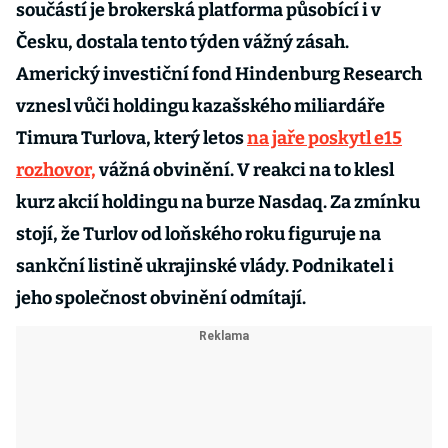
součástí je brokerská platforma působící i v
Česku, dostala tento týden vážný zásah.
Americký investiční fond Hindenburg Research
vznesl vůči holdingu kazašského miliardáře
Timura Turlova, který letos
na jaře poskytl e15
rozhovor,
vážná obvinění. V reakci na to klesl
kurz akcií holdingu na burze Nasdaq. Za zmínku
stojí, že Turlov od loňského roku figuruje na
sankční listině ukrajinské vlády. Podnikatel i
jeho společnost obvinění odmítají.