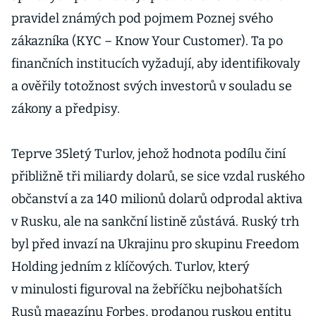
pravidel známých pod pojmem Poznej svého
zákazníka (KYC – Know Your Customer). Ta po
finančních institucích vyžadují, aby identifikovaly
a ověřily totožnost svých investorů v souladu se
zákony a předpisy.
Teprve 35letý Turlov, jehož hodnota podílu činí
přibližně tři miliardy dolarů, se sice vzdal ruského
občanství a za 140 milionů dolarů odprodal aktiva
v Rusku, ale na sankční listině zůstává. Ruský trh
byl před invazí na Ukrajinu pro skupinu Freedom
Holding jedním z klíčových. Turlov, který
v minulosti figuroval na žebříčku nejbohatších
Rusů magazínu Forbes, prodanou ruskou entitu