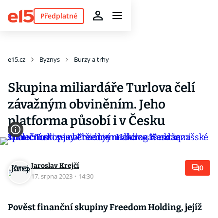
Předplatné
e15.cz
Byznys
Burzy a trhy
Skupina miliardáře Turlova čelí
závažným obviněním. Jeho
platforma působí i v Česku
Jaroslav Krejčí
0
17. srpna 2023
·
14:30
Pověst finanční skupiny Freedom Holding, jejíž