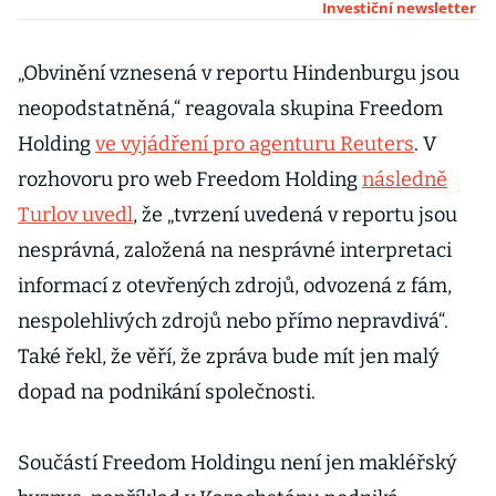
Šenkypl sázejí
Investiční newsletter
na ropu, ČNB
vyřadila jüan,
„Obvinění vznesená v reportu Hindenburgu jsou
ČEZ dál těžce
neopodstatněná,“ reagovala skupina Freedom
vydělává
Holding
ve vyjádření pro agenturu Reuters
. V
rozhovoru pro web Freedom Holding
následně
Turlov uvedl
, že „tvrzení uvedená v reportu jsou
nesprávná, založená na nesprávné interpretaci
informací z otevřených zdrojů, odvozená z fám,
nespolehlivých zdrojů nebo přímo nepravdivá“.
Také řekl, že věří, že zpráva bude mít jen malý
dopad na podnikání společnosti.
Součástí Freedom Holdingu není jen makléřský