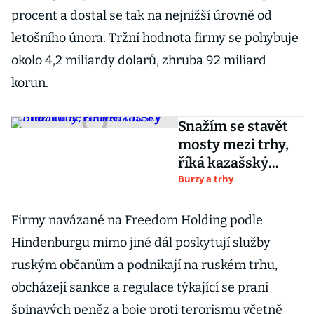
procent a dostal se tak na nejnižší úrovně od
letošního února. Tržní hodnota firmy se pohybuje
okolo 4,2 miliardy dolarů, zhruba 92 miliard
korun.
Snažím se stavět
mosty mezi trhy,
říká kazašský
miliardář Turlov
Burzy a trhy
Firmy navázané na Freedom Holding podle
Hindenburgu mimo jiné dál poskytují služby
ruským občanům a podnikají na ruském trhu,
obcházejí sankce a regulace týkající se praní
špinavých peněz a boje proti terorismu včetně