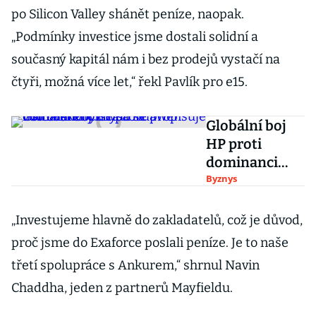
po Silicon Valley shánět peníze, naopak.
„Podmínky investice jsme dostali solidní a
současný kapitál nám i bez prodejů vystačí na
čtyři, možná více let,“ řekl Pavlík pro e15.
Globální boj
HP proti
dominanci
Cisca
Byznys
a Huawei
v síťovém
„Investujeme hlavně do zakladatelů, což je důvod,
byznysu se
proč jsme do Exaforce poslali peníze. Je to naše
propisuje i do
třetí spolupráce s Ankurem,“ shrnul Navin
českého trhu
Chaddha, jeden z partnerů Mayfieldu.