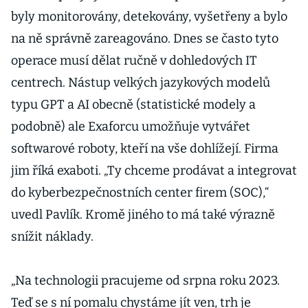
miliarda
byly monitorovány, detekovány, vyšetřeny a bylo
na ně správně zareagováno. Dnes se často tyto
operace musí dělat ručně v dohledových IT
centrech. Nástup velkých jazykových modelů
typu GPT a AI obecně (statistické modely a
podobně) ale Exaforcu umožňuje vytvářet
softwarové roboty, kteří na vše dohlížejí. Firma
jim říká exaboti. „Ty chceme prodávat a integrovat
do kyberbezpečnostních center firem (SOC),“
uvedl Pavlík. Kromě jiného to má také výrazně
snížit náklady.
„Na technologii pracujeme od srpna roku 2023.
Teď se s ní pomalu chystáme jít ven, trh je