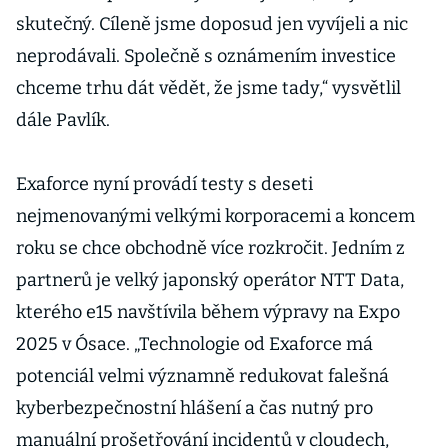
skutečný. Cíleně jsme doposud jen vyvíjeli a nic
neprodávali. Společně s oznámením investice
chceme trhu dát vědět, že jsme tady,“ vysvětlil
dále Pavlík.
Exaforce nyní provádí testy s deseti
nejmenovanými velkými korporacemi a koncem
roku se chce obchodně více rozkročit. Jedním z
partnerů je velký japonský operátor NTT Data,
kterého e15 navštívila během výpravy na Expo
2025 v Ósace. „Technologie od Exaforce má
potenciál velmi významně redukovat falešná
kyberbezpečnostní hlášení a čas nutný pro
manuální prošetřování incidentů v cloudech,