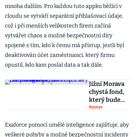
mnoha dalším. Pro každou tuto appku běžící v
cloudu se vytváří separátní přihlašovací údaje,
což i při menších velikostech firem začíná
vytvářet chaos a možné bezpečnostní díry
spojené s tím, kdo k čemu má přístup, jestli byl
deaktivován účet zaměstnanci, který firmu
opustil, kdo kam poslal data a tak dále.
Jižní Morava
chystá fond,
který bude
investovat do
Byznys
technologický
ch startupů.
Exaforce pomocí umělé inteligence zajišťuje, aby
Ve hře je
veškeré pohyby a možné bezpečnostní incidenty