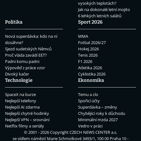
vysokých teplotách?
Jak na dokonalé letní mojito
6 lehkých letních salátů
Politika
Sport 2026
Nová superdávka: kdo na ní
MMA
dosáhne?
Fotbal 2026/27
Sjezd sudetských Němců
Hokej 2026
Proč vláda zavádí EET?
Tenis 2026
Padni komu padni
F1 2026
Výpověď z práce vzor
Atletika 2026
Divoký kačer
Cyklistika 2026
Technologie
Ekonomika
SpaceX na burze
Temu a clo
Nejlepší telefony
Spořicí účty
Nejlepší AI zdarma
Superdávka – změny
Nejlepší chytré hodinky
Chybějící roky k důchodu
Nejlepší VPN – srovnání
Minimální mzda 2027
Netflix filmy a seriály
Vedro v práci
© 2001 - 2026 Copyright
CZECH NEWS CENTER a.s.
se sídlem náměstí Marie Schmolkové 3493/1, 100 00 Praha 10 -