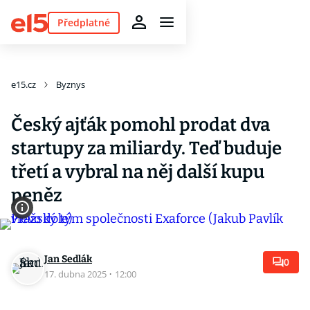
Předplatné
e15.cz
Byznys
Český ajťák pomohl prodat dva
startupy za miliardy. Teď buduje
třetí a vybral na něj další kupu
peněz
Jan Sedlák
0
17. dubna 2025
·
12:00