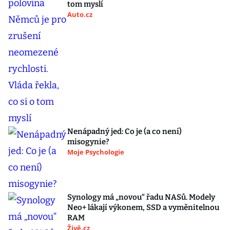
tom myslí
Auto.cz
Nenápadný jed: Co je (a co není)
misogynie?
Moje Psychologie
Synology má „novou“ řadu NASů. Modely
Neo+ lákají výkonem, SSD a vyměnitelnou
RAM
Živě.cz