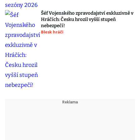
Šéf Vojenského zpravodajství exkluzivně v
Hráčích: Česku hrozil vyšší stupeň
nebezpečí!
Blesk hráči