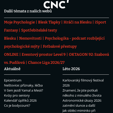
Další témata z našich webů
Moje Psychologie
Blesk Tlapky
Hráči na Blesku
iSport
Fantasy
Spotřebitelské testy
Blesku
Nemovitosti
Psychologika - podcast rozbíjející
psychologické mýty
Fotbalové přestupy
ONLINE
Eventový prostor Level 9
OKTAGON 92: Szabová
vs. Pudilová
Chance Liga 2026/27
Aktuálně
Léto 2026
Epicentrum
Karlovarský filmový festival
Neštovice: příznaky, léčba
2026
V čem jezdí Yamal a Mesii?
Znamení, že jste potkali
Kvízy pro seniory
někoho z minulého života
Kalendář úplňků 2026
Astronomické úkazy 2026:
Co je bodycount?
zatmění slunce a další
Jak obléci miminko při