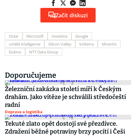
Začít diskuzi
Dolar
Microsoft
investice
Google
umělá inteligence
Silicon Valley
Volterra
Mirantis
Dubno
NTT Data Group
Doporučujeme
Železniční zakázka století míří k Českým
drahám. Jako vítěze je schválili středočeští
radní
Doprava a logistika
Tekuté zlato opět dostojí své přezdívce.
Zdražení běžné potraviny brzy pocítí i Češi