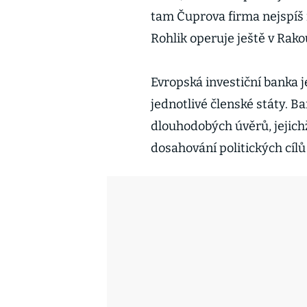
tam Čuprova firma nejspí
Rohlik operuje ještě v Ra
Evropská investiční banka je
jednotlivé členské státy. B
dlouhodobých úvěrů, jejichž
dosahování politických cíl