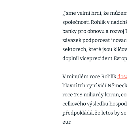
„Jsme velmi hrdí, že můžem
společnosti Rohlik v nadcház
banky pro obnovu a rozvoj
závazek podporovat inovace
sektorech, které jsou klíč
doplnil viceprezident Evro
V minulém roce Rohlik
dos
hlavní trh nyní vidí Němec
roce 17,8 miliardy korun, c
celkového výsledku hospoda
předpokládá, že letos by se
eur.