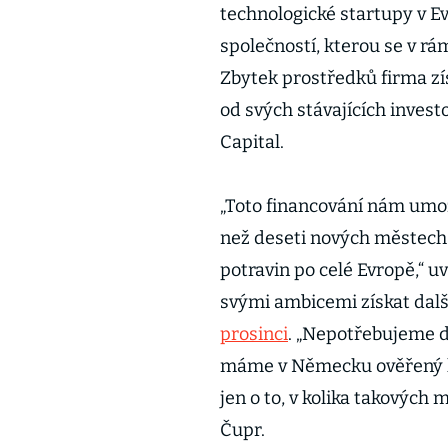
technologické startupy v Ev
společností, kterou se v r
Zbytek prostředků firma zí
od svých stávajících invest
Capital.
„Toto financování nám umožn
než deseti nových městech 
potravin po celé Evropě,“ u
svými ambicemi získat dalš
prosinci
. „Nepotřebujeme da
máme v Německu ověřený k
jen o to, v kolika takových
Čupr.