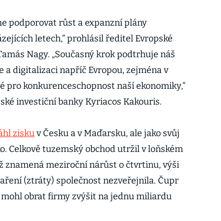
e podporovat růst a expanzní plány
ejících letech,“ prohlásil ředitel Evropské
 Tamás Nagy. „Současný krok podtrhuje náš
 a digitalizaci napříč Evropou, zejména v
ové pro konkurenceschopnost naší ekonomiky,“
pské investiční banky Kyriacos Kakouris.
áhl zisku
v Česku a v Maďarsku, ale jako svůj
ko. Celkově tuzemský obchod utržil v loňském
ož znamená meziroční nárůst o čtvrtinu, výši
ření (ztráty) společnost nezveřejnila. Čupr
 mohl obrat firmy zvýšit na jednu miliardu