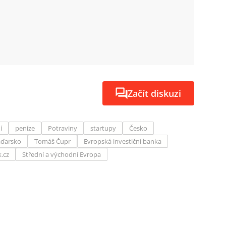
Začít diskuzi
í
peníze
Potraviny
startupy
Česko
ďarsko
Tomáš Čupr
Evropská investiční banka
k.cz
Střední a východní Evropa