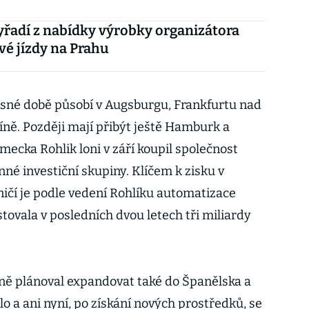
yřadí z nabídky výrobky organizátora
vé jízdy na Prahu
né době působí v Augsburgu, Frankfurtu nad
ě. Později mají přibýt ještě Hamburk a
ecka Rohlik loni v září koupil společnost
né investiční skupiny. Klíčem k zisku v
čí je podle vedení Rohlíku automatizace
stovala v posledních dvou letech tři miliardy
ě plánoval expandovat také do Španělska a
ešlo a ani nyní, po získání nových prostředků, se