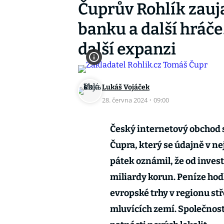
Čuprův Rohlík zauja
banku a další hráče.
další expanzi
Lukáš Vojáček
28. června 2024
·
09:00
Český internetový obchod 
Čupra, který se údajně v ne
pátek oznámil, že od invest
miliardy korun. Peníze hodl
evropské trhy v regionu st
mluvících zemí. Společnost