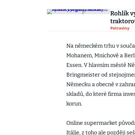
Rohlík v
traktoro
Potraviny
Na německém trhu v součas
Mohanem, Mnichově a Berlín
Essen. V hlavním městě Něm
Bringmeister od stejnojmen
Německu a obecně v zahrani
skladů, do které firma inve
korun.
Online supermarket původn
Itálie, z toho ale později s