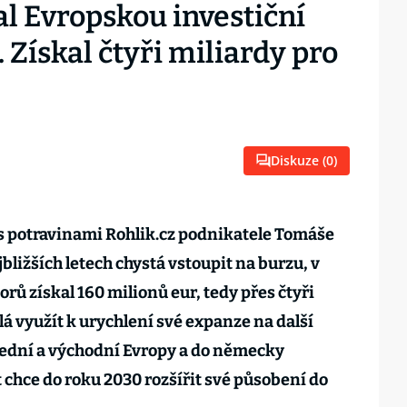
l Evropskou investiční
 Získal čtyři miliardy pro
Diskuze (
0
)
s potravinami Rohlik.cz podnikatele Tomáše
jbližších letech chystá vstoupit na burzu, v
orů získal 160 milionů eur, tedy přes čtyři
á využít k urychlení své expanze na další
řední a východní Evropy a do německy
 chce do roku 2030 rozšířit své působení do