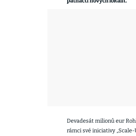
patnácti nových lokalit.
Devadesát milionů eur Rohl
rámci své iniciativy „Scale-