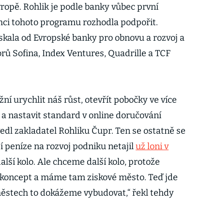
ropě. Rohlik je podle banky vůbec první
ámci tohoto programu rozhodla podpořit.
skala od Evropské banky pro obnovu a rozvoj a
orů Sofina, Index Ventures, Quadrille a TCF
í urychlit náš růst, otevřít pobočky ve více
a nastavit standard v online doručování
vedl zakladatel Rohliku Čupr. Ten se ostatně se
í peníze na rozvoj podniku netajil
už loni v
lší kolo. Ale chceme další kolo, protože
oncept a máme tam ziskové město. Teď jde
 městech to dokážeme vybudovat,“ řekl tehdy