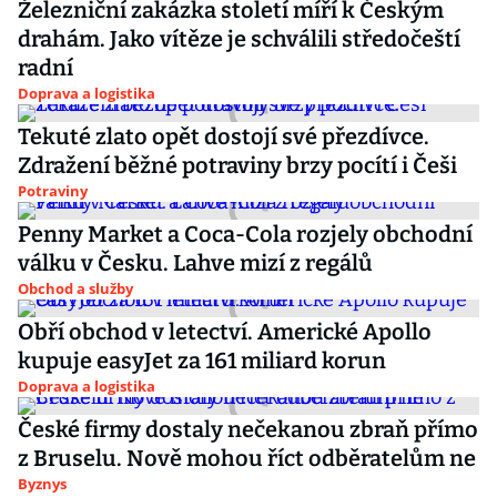
Železniční zakázka století míří k Českým
drahám. Jako vítěze je schválili středočeští
radní
Doprava a logistika
Tekuté zlato opět dostojí své přezdívce.
Zdražení běžné potraviny brzy pocítí i Češi
Potraviny
Penny Market a Coca-Cola rozjely obchodní
válku v Česku. Lahve mizí z regálů
Obchod a služby
Obří obchod v letectví. Americké Apollo
kupuje easyJet za 161 miliard korun
Doprava a logistika
České firmy dostaly nečekanou zbraň přímo
z Bruselu. Nově mohou říct odběratelům ne
Byznys