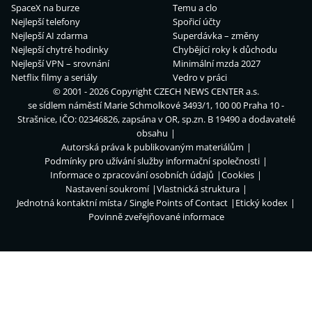
SpaceX na burze
Temu a clo
Nejlepší telefony
Spořicí účty
Nejlepší AI zdarma
Superdávka – změny
Nejlepší chytré hodinky
Chybějící roky k důchodu
Nejlepší VPN – srovnání
Minimální mzda 2027
Netflix filmy a seriály
Vedro v práci
© 2001 - 2026 Copyright
CZECH NEWS CENTER a.s.
se sídlem náměstí Marie Schmolkové 3493/1, 100 00 Praha 10 -
Strašnice, IČO: 02346826, zapsána v OR, sp.zn. B 19490 a dodavatelé
obsahu
Autorská práva k publikovaným materiálům
Podmínky pro užívání služby informační společnosti
Informace o zpracování osobních údajů
Cookies
Nastavení soukromí
Vlastnická struktura
Jednotná kontaktní místa / Single Points of Contact
Etický kodex
Povinně zveřejňované informace