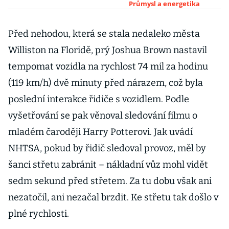
dokončená
Průmysl a energetika
Před nehodou, která se stala nedaleko města
Williston na Floridě, prý Joshua Brown nastavil
tempomat vozidla na rychlost 74 mil za hodinu
(119 km/h) dvě minuty před nárazem, což byla
poslední interakce řidiče s vozidlem. Podle
vyšetřování se pak věnoval sledování filmu o
mladém čaroději Harry Potterovi. Jak uvádí
NHTSA, pokud by řidič sledoval provoz, měl by
šanci střetu zabránit – nákladní vůz mohl vidět
sedm sekund před střetem. Za tu dobu však ani
nezatočil, ani nezačal brzdit. Ke střetu tak došlo v
plné rychlosti.