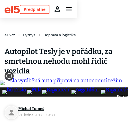
Předplatné
e15.cz
Byznys
Doprava a logistika
Autopilot Tesly je v pořádku, za
smrtelnou nehodu mohl řidič
vozidla
Fotog
Michal Tomeš
21. ledna 2017
·
19:30