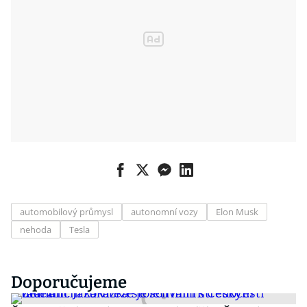
automobilový průmysl
autonomní vozy
Elon Musk
nehoda
Tesla
Doporučujeme