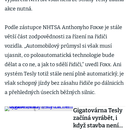
akce nutná.
Podle zástupce NHTSA Anthonyho Foxxe je stále
větší část zodpovědnosti za řízení na řidiči
vozidla. „Automobilový průmysl si však musí
ujasnit, co poloautomatická technologie bude
dělat a co ne, a jak to sdělí řidiči,“ uvedl Foxx. Ani
systém Tesly totiž stále není plně automatický, je
však schopný jízdy bez zásahu řidiče po dálnicích
a přehledných úsecích běžných silnic.
Gigatovárna Tesly
začíná vyrábět, i
když stavba není