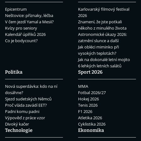
Epicentrum
Karlovarský filmový festival
Neštovice: příznaky, léčba
2026
V čem jezdí Yamal a Mesii?
Znamení, že jste potkali
Kvízy pro seniory
někoho z minulého života
Kalendář úplňků 2026
Astronomické úkazy 2026:
Co je bodycount?
zatmění slunce a další
Jak obléci miminko při
vysokých teplotách?
Jak na dokonalé letní mojito
6 lehkých letních salátů
Politika
Sport 2026
Nová superdávka: kdo na ní
MMA
dosáhne?
Fotbal 2026/27
Sjezd sudetských Němců
Hokej 2026
Proč vláda zavádí EET?
Tenis 2026
Padni komu padni
F1 2026
Výpověď z práce vzor
Atletika 2026
Divoký kačer
Cyklistika 2026
Technologie
Ekonomika