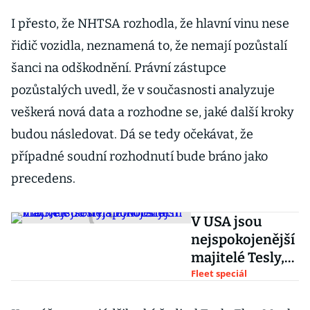
I přesto, že NHTSA rozhodla, že hlavní vinu nese
řidič vozidla, neznamená to, že nemají pozůstalí
šanci na odškodnění. Právní zástupce
pozůstalých uvedl, že v současnosti analyzuje
veškerá nová data a rozhodne se, jaké další kroky
budou následovat. Dá se tedy očekávat, že
případné soudní rozhodnutí bude bráno jako
precedens.
V USA jsou
nejspokojenější
majitelé Tesly,
nejhorší je Fiat.
Fleet speciál
Jak jsou na tom