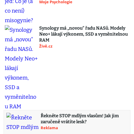
Moje Psychologie
Synology má „novou“ řadu NASů. Modely
Neo+ lákají výkonem, SSD a vyměnitelnou
RAM
Živě.cz
Řekněte STOP mdlým vlasům! Jak jim
zaručeně vrátíte lesk?
Reklama