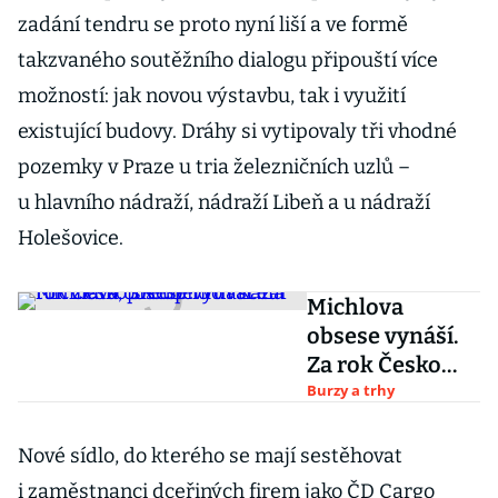
zadání tendru se proto nyní liší a ve formě
takzvaného soutěžního dialogu připouští více
možností: jak novou výstavbu, tak i využití
existující budovy. Dráhy si vytipovaly tři vhodné
pozemky v Praze u tria železničních uzlů –
u hlavního nádraží, nádraží Libeň a u nádraží
Holešovice.
Michlova
obsese vynáší.
Za rok Česko
skoupilo dvacet
Burzy a trhy
tun zlata,
předběhlo i
Nové sídlo, do kterého se mají sestěhovat
Katar
i zaměstnanci dceřiných firem jako ČD Cargo