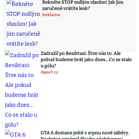
Řekněte STOP mdlým vlasům! Jak jim
zaručeně vrátíte lesk?
Reklama
Zadražil po Besiktasi: Štve nás to. Ale
pokud budeme hrát jako dnes... Co se stalo
u gólu?
iSport.cz
GTA 6 dostane ještě v srpnu nové záběry.