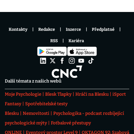
Kontakty
Redakce
Inzerce
Předplatné
RSS
Kariéra
Další témata z našich webů
Moje Psychologie
Blesk Tlapky
Hráči na Blesku
iSport
Fantasy
Spotřebitelské testy
Blesku
Nemovitosti
Psychologika - podcast rozbíjející
psychologické mýty
Fotbalové přestupy
ONLINE
Eventový prostor Level 9
OKTAGON 92: Szabová