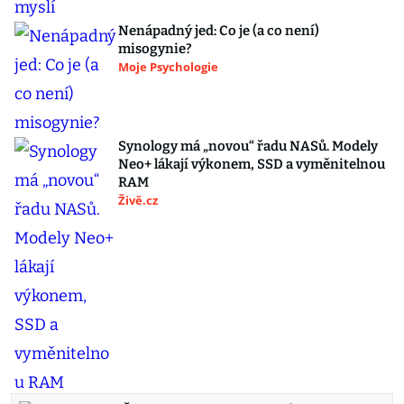
Nenápadný jed: Co je (a co není)
misogynie?
Moje Psychologie
Synology má „novou“ řadu NASů. Modely
Neo+ lákají výkonem, SSD a vyměnitelnou
RAM
Živě.cz