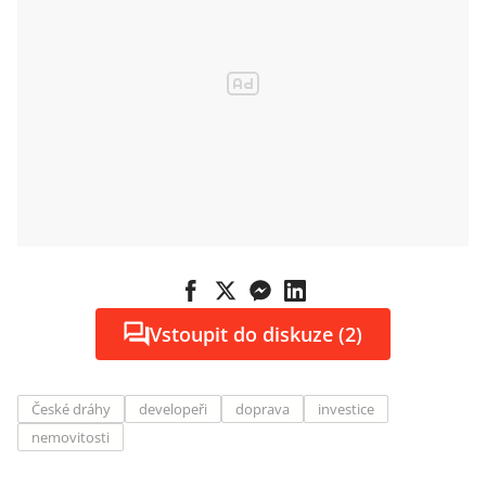
Vstoupit do diskuze (2)
České dráhy
developeři
doprava
investice
nemovitosti