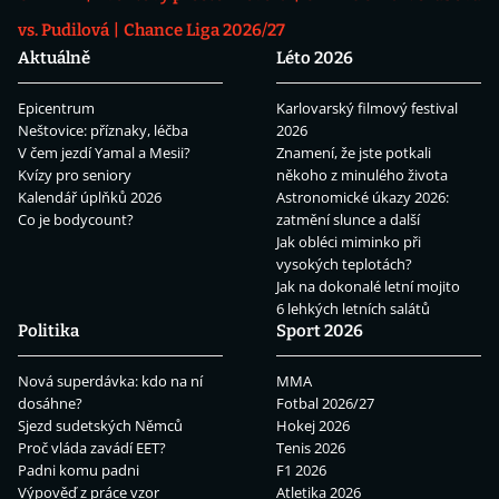
vs. Pudilová
Chance Liga 2026/27
Aktuálně
Léto 2026
Epicentrum
Karlovarský filmový festival
Neštovice: příznaky, léčba
2026
V čem jezdí Yamal a Mesii?
Znamení, že jste potkali
Kvízy pro seniory
někoho z minulého života
Kalendář úplňků 2026
Astronomické úkazy 2026:
Co je bodycount?
zatmění slunce a další
Jak obléci miminko při
vysokých teplotách?
Jak na dokonalé letní mojito
6 lehkých letních salátů
Politika
Sport 2026
Nová superdávka: kdo na ní
MMA
dosáhne?
Fotbal 2026/27
Sjezd sudetských Němců
Hokej 2026
Proč vláda zavádí EET?
Tenis 2026
Padni komu padni
F1 2026
Výpověď z práce vzor
Atletika 2026