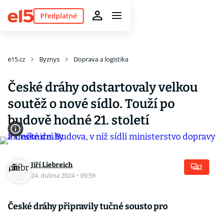
Předplatné
e15.cz
Byznys
Doprava a logistika
České dráhy odstartovaly velkou
soutěž o nové sídlo. Touží po
budově hodné 21. století
Jiří Liebreich
2
24. dubna 2024
·
09:59
České dráhy připravily tučné sousto pro