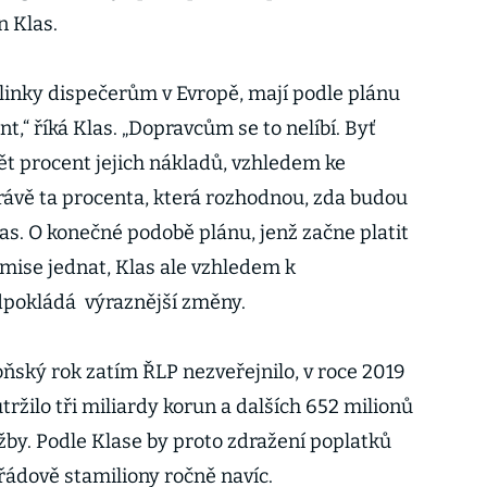
n Klas.
olinky dispečerům v Evropě, mají podle plánu
nt,“ říká Klas. „Dopravcům se to nelíbí. Byť
ět procent jejich nákladů, vzhledem ke
ávě ta procenta, která rozhodnou, zda budou
las. O konečné podobě plánu, jenž začne platit
omise jednat, Klas ale vzhledem k
pokládá výraznější změny.
ňský rok zatím ŘLP nezveřejnilo, v roce 2019
tržilo tři miliardy korun a dalších 652 milionů
lužby. Podle Klase by proto zdražení poplatků
ádově stamiliony ročně navíc.