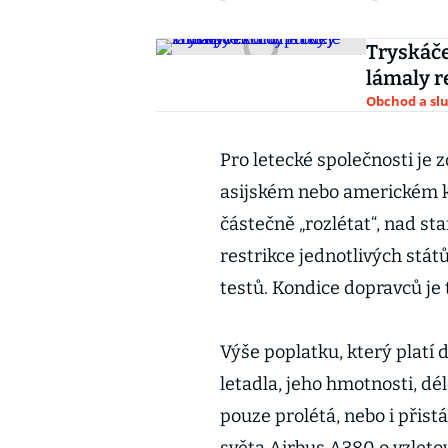
Tryskáče
lámaly r
Obchod a sl
Pro letecké společnosti je 
asijském nebo americkém ko
částečně „rozlétat“, nad s
restrikce jednotlivých stá
testů. Kondice dopravců je 
Výše poplatku, který platí 
letadla, jeho hmotnosti, dé
pouze prolétá, nebo i přist