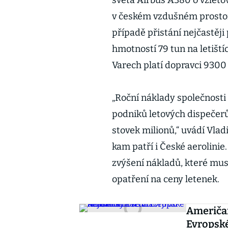
světa Airbus A380 o vzletov
v českém vzdušném prostoru
případě přistání nejčastěj
hmotností 79 tun na letiští
Varech platí dopravci 9300
„Roční náklady společnosti
podniků letových dispečerů
stovek milionů,“ uvádí Vla
kam patří i České aerolini
zvýšení nákladů, které mus
opatření na ceny letenek.
Američan
Evropské