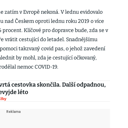
se zatím v Evropě nekoná. V lednu evidovalo
u nad Českem oproti lednu roku 2019 o více
6 procent. Klíčové pro dopravce bude, zda se v
ře vrátit cestující do letadel. Snadnějšímu
omoci takzvaný covid pas, o jehož zavedení
ednit by mohl, zda je cestující očkovaný,
prodělal nemoc COVID-19.
vrtá cestovka skončila. Další odpadnou,
vyjde léto
užby