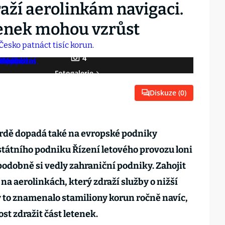
raží aerolinkám navigaci.
tenek mohou vzrůst
4
Fotogalerie
Diskuze (
0
)
vrdě dopadá také na evropské podniky
 státního podniku Řízení letového provozu loni
podobně si vedly zahraniční podniky. Zahojit
 na aerolinkách, který zdraží služby o nižší
y to znamenalo stamiliony korun ročně navíc,
st zdražit část letenek.