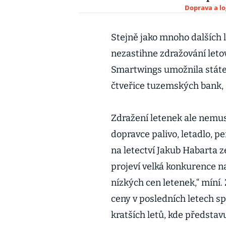
Doprava a lo
Stejně jako mnoho dalších 
nezastihne zdražování letov
Smartwings umožnila stát
čtveřice tuzemských bank, 
Zdražení letenek ale nemusí
dopravce palivo, letadlo, p
na letectví Jakub Habarta ze
projeví velká konkurence na
nízkých cen letenek,“ míní.
ceny v posledních letech s
kratších letů, kde představ