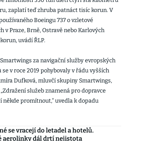
é hmotnosti 550 tun uletí čtyři sta kilometrů
, zaplatí teď zhruba patnáct tisíc korun. V
i používaného Boeingu 737 o vzletové
ch v Praze, Brně, Ostravě nebo Karlových
 korun, uvádí ŘLP.
 Smartwings za navigační služby evropských
 se v roce 2019 pohybovaly v řádu vyšších
dimíra Dufková, mluvčí skupiny Smartwings,
e. „Zdražení služeb znamená pro dopravce
í někde promítnout,“ uvedla k dopadu
é se vracejí do letadel a hotelů.
 aerolinky dál drtí nejistota