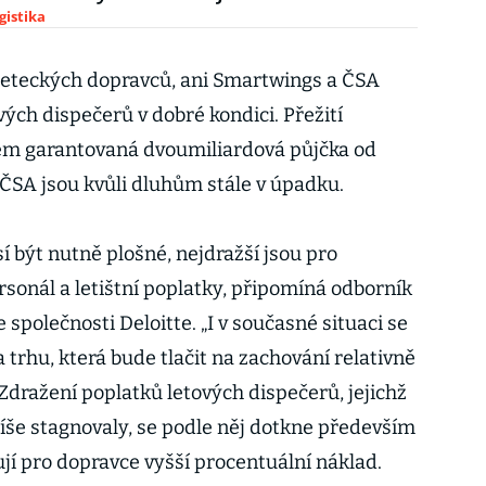
gistika
leteckých dopravců, ani Smartwings a ČSA
ých dispečerů v dobré kondici. Přežití
em garantovaná dvoumiliardová půjčka od
ČSA jsou kvůli dluhům stále v úpadku.
 být nutně plošné, nejdražší jsou pro
ersonál a letištní poplatky, připomíná odborník
 společnosti Deloitte. „I v současné situaci se
 trhu, která bude tlačit na zachování relativně
 Zdražení poplatků letových dispečerů, jejichž
píše stagnovaly, se podle něj dotkne především
ují pro dopravce vyšší procentuální náklad.