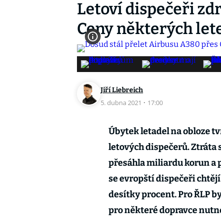
Letoví dispečeři zd
Ceny některých le
Jiří Liebreich
5. dubna 2021
·
17:00
Úbytek letadel na obloze t
letových dispečerů. Ztráta
přesáhla miliardu korun a 
se evropští dispečeři chtějí
desítky procent. Pro ŘLP b
pro některé dopravce nutno