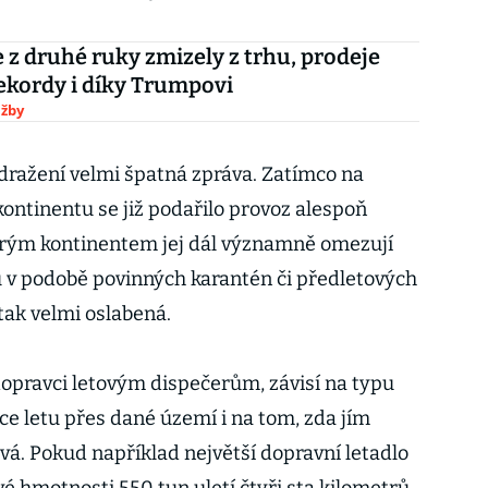
 z druhé ruky zmizely z trhu, prodeje
ekordy i díky Trumpovi
užby
zdražení velmi špatná zpráva. Zatímco na
ntinentu se již podařilo provoz alespoň
tarým kontinentem jej dál významně omezují
tů v podobě povinných karantén či předletových
tak velmi oslabená.
dopravci letovým dispečerům, závisí na typu
lce letu přes dané území i na tom, zda jím
ává. Pokud například největší dopravní letadlo