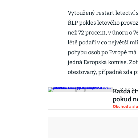
Vytoužený restart letectví 
ŘLP pokles letového provoz
než 72 procent, v únoru o 7
létě podaří v co největší mí
pohybu osob po Evropě má p
jedná Evropská komise. Zohl
otestovaný, případně zda 
Každá čt
pokud ne
Obchod a sl