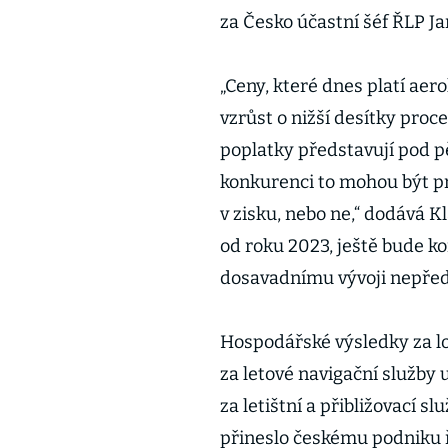
za Česko účastní šéf ŘLP Ja
„Ceny, které dnes platí aer
vzrůst o nižší desítky proce
poplatky představují pod p
konkurenci to mohou být pr
v zisku, nebo ne,“ dodává K
od roku 2023, ještě bude k
dosavadnímu vývoji nepřed
Hospodářské výsledky za lo
za letové navigační služby u
za letištní a přibližovací s
přineslo českému podniku ř