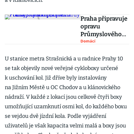
a v Klánovicích.
Praha připravuje
opravu
Průmyslového
paláce. Počítá s
Domácí
částku 1,25
miliardy
U stanice metra Strašnická a u radnice Prahy 10
se tak objevily nové veřejné cykloboxy určené
k uschování kol. Již dříve byly instalovány
na Jižním Městě u OC Chodov a u klánovického
nádraží. V každé z lokací jsou celkově čtyři boxy
umožňující uzamknutí osmi kol, do každého boxu
se vejdou dvě jízdní kola. Podle vyjádření
uživatelů je však kapacita velmi malá a boxy jsou