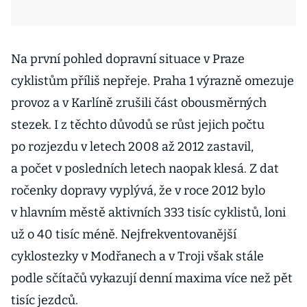
Na první pohled dopravní situace v Praze
cyklistům příliš nepřeje. Praha 1 výrazně omezuje
provoz a v Karlíně zrušili část obousměrných
stezek. I z těchto důvodů se růst jejich počtu
po rozjezdu v letech 2008 až 2012 zastavil,
a počet v posledních letech naopak klesá. Z dat
ročenky dopravy vyplývá, že v roce 2012 bylo
v hlavním městě aktivních 333 tisíc cyklistů, loni
už o 40 tisíc méně. Nejfrekventovanější
cyklostezky v Modřanech a v Troji však stále
podle sčítačů vykazují denní maxima více než pět
tisíc jezdců.