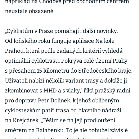
například na Chodově před obchodním centrem
neustále obsazené.
„Cyklistům v Praze pomáhají i další novinky.
Od loňského roku funguje aplikace Na kole
Prahou, která podle zadaných kritérií vyhledá
optimální cyklotrasu. Pokrývá celé území Prahy
s přesahem 15 kilometrů do Středočeského kraje.
Uživateli nabízí několik variant trasy a dokáže ji
zkombinovat s MHD a s vlaky,“ říká pražský radní
pro dopravu Petr Dolínek, k jehož oblíbeným
cyklostezkám patří trasa od hlavního nádraží
na Krejcárek. „Těším se na její prodloužení
směrem na Balabenku. To je ale bohužel závislé