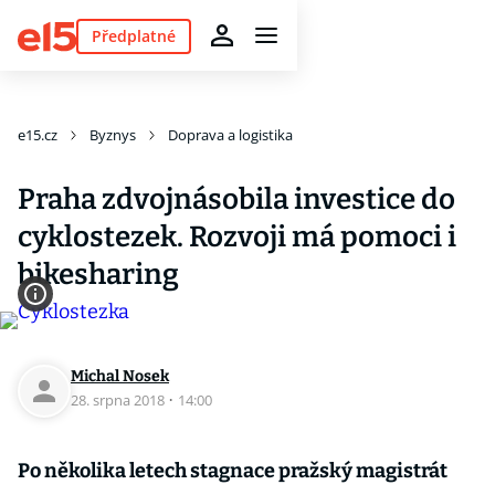
Předplatné
e15.cz
Byznys
Doprava a logistika
Praha zdvojnásobila investice do
cyklostezek. Rozvoji má pomoci i
bikesharing
Michal Nosek
28. srpna 2018
·
14:00
Po několika letech stagnace pražský magistrát