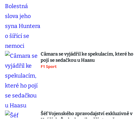
Câmara se vyjádřil ke spekulacím, které ho
pojí se sedačkou u Haasu
F1 Sport
Šéf Vojenského zpravodajství exkluzivně v
Hráčích: Česku hrozil vyšší stupeň
nebezpečí!
Blesk hráči