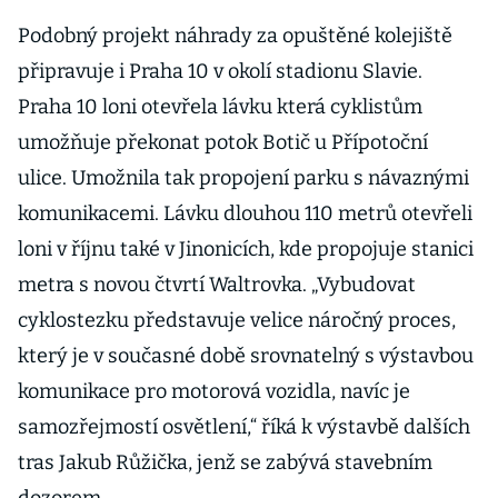
Podobný projekt náhrady za opuštěné kolejiště
připravuje i Praha 10 v okolí stadionu Slavie.
Praha 10 loni otevřela lávku která cyklistům
umožňuje překonat potok Botič u Přípotoční
ulice. Umožnila tak propojení parku s návaznými
komunikacemi. Lávku dlouhou 110 metrů otevřeli
loni v říjnu také v Jinonicích, kde propojuje stanici
metra s novou čtvrtí Waltrovka. „Vybudovat
cyklostezku představuje velice náročný proces,
který je v současné době srovnatelný s výstavbou
komunikace pro motorová vozidla, navíc je
samozřejmostí osvětlení,“ říká k výstavbě dalších
tras Jakub Růžička, jenž se zabývá stavebním