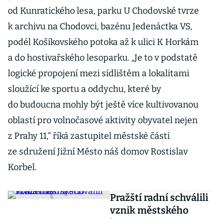
od Kunratického lesa, parku U Chodovské tvrze
k archivu na Chodovci, bazénu Jedenáctka VS,
podél Košíkovského potoka až k ulici K Horkám
a do hostivařského lesoparku. „Je to v podstatě
logické propojení mezi sídlištěm a lokalitami
sloužící ke sportu a oddychu, které by
do budoucna mohly být ještě více kultivovanou
oblastí pro volnočasové aktivity obyvatel nejen
z Prahy 11,“ říká zastupitel městské části
ze sdružení Jižní Město náš domov Rostislav
Korbel.
Pražští radní schválili
vznik městského