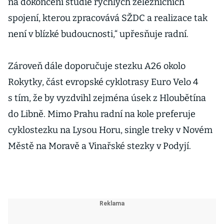
na dokončení studie rychlých železničních
spojení, kterou zpracovává SŽDC a realizace tak
není v blízké budoucnosti,“ upřesňuje radní.
Zároveň dále doporučuje stezku A26 okolo
Rokytky, část evropské cyklotrasy Euro Velo 4
s tím, že by vyzdvihl zejména úsek z Hloubětína
do Libně. Mimo Prahu radní na kole preferuje
cyklostezku na Lysou Horu, single treky v Novém
Městě na Moravě a Vinařské stezky v Podyjí.