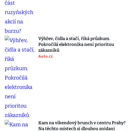
Výhřev, čidla a stačí, říká průzkum.
Pokročilá elektronika není prioritou
zákazníků
Auto.cz
Kam na víkendový brunch v centru Prahy?
Na těchto místech si dlouhou snídani