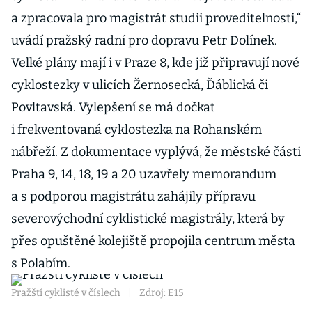
a zpracovala pro magistrát studii proveditelnosti,“
uvádí pražský radní pro dopravu Petr Dolínek.
Velké plány mají i v Praze 8, kde již připravují nové
cyklostezky v ulicích Žernosecká, Ďáblická či
Povltavská. Vylepšení se má dočkat
i frekventovaná cyklostezka na Rohanském
nábřeží. Z dokumentace vyplývá, že městské části
Praha 9, 14, 18, 19 a 20 uzavřely memorandum
a s podporou magistrátu zahájily přípravu
severovýchodní cyklistické magistrály, která by
přes opuštěné kolejiště propojila centrum města
s Polabím.
Pražští cyklisté v číslech
|
Zdroj: E15