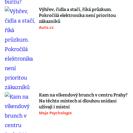
Výhřev, čidla a stačí, říká průzkum.
Pokročilá elektronika není prioritou
zákazníků
Auto.cz
Kam na víkendový brunch v centru Prahy?
Na těchto místech si dlouhou snídani
užívají i místní
Moje Psychologie