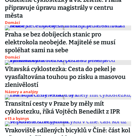
připravuje úpravu magistrály v centru
města
Domácí
Praha se bez dobíjecích stanic pro
elektrokola neobejde. Majitelé se musí
spoléhat sami na sebe
Domácí
Vltavská cyklostezka: Cesta do pekel je
vyasfaltována touhou po zisku a masovou
zlenivělostí
Názory a analýzy
Transitní cesty v Praze by měly mít
cyklostezku, říká Vojtěch Benedikt z IPR
e15 a byznys
Vrakoviště sdílených bicyklů v Číně: část kol