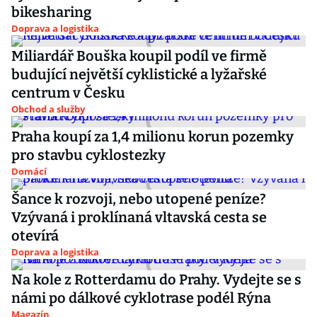
bikesharing
Doprava a logistika
Miliardář Bouška koupil podíl ve firmě
budující největší cyklistické a lyžařské
centrum v Česku
Obchod a služby
Praha koupí za 1,4 milionu korun pozemky
pro stavbu cyklostezky
Domácí
Šance k rozvoji, nebo utopené peníze?
Vzývaná i proklínaná vltavská cesta se
otevírá
Doprava a logistika
Na kole z Rotterdamu do Prahy. Vydejte se s
námi po dálkové cyklotrase podél Rýna
Magazín