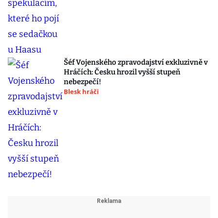
Šéf Vojenského zpravodajství exkluzivně v
Hráčích: Česku hrozil vyšší stupeň
nebezpečí!
Blesk hráči