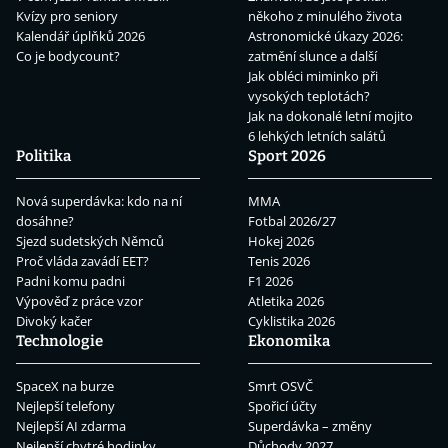
Kvízy pro seniory
někoho z minulého života
Kalendář úplňků 2026
Astronomické úkazy 2026:
Co je bodycount?
zatmění slunce a další
Jak obléci miminko při
vysokých teplotách?
Jak na dokonalé letní mojito
6 lehkých letních salátů
Politika
Sport 2026
Nová superdávka: kdo na ní
MMA
dosáhne?
Fotbal 2026/27
Sjezd sudetských Němců
Hokej 2026
Proč vláda zavádí EET?
Tenis 2026
Padni komu padni
F1 2026
Výpověď z práce vzor
Atletika 2026
Divoký kačer
Cyklistika 2026
Technologie
Ekonomika
SpaceX na burze
Smrt OSVČ
Nejlepší telefony
Spořicí účty
Nejlepší AI zdarma
Superdávka – změny
Nejlepší chytré hodinky
Důchody 2027