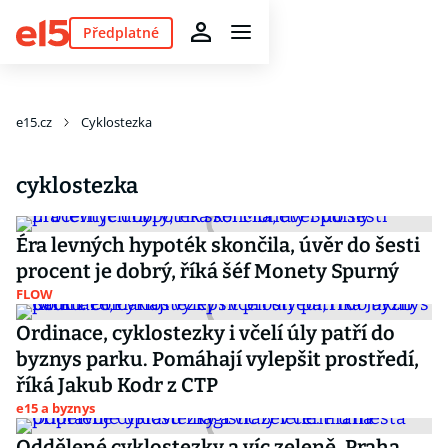
Předplatné
e15.cz
Cyklostezka
cyklostezka
Éra levných hypoték skončila, úvěr do šesti
procent je dobrý, říká šéf Monety Spurný
FLOW
Ordinace, cyklostezky i včelí úly patří do
byznys parku. Pomáhají vylepšit prostředí,
říká Jakub Kodr z CTP
e15 a byznys
Oddělené cyklostezky a víc zeleně. Praha