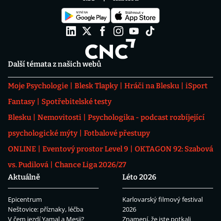
Další témata z našich webů
Moje Psychologie
Blesk Tlapky
Hráči na Blesku
iSport
Fantasy
Spotřebitelské testy
Blesku
Nemovitosti
Psychologika - podcast rozbíjející
psychologické mýty
Fotbalové přestupy
ONLINE
Eventový prostor Level 9
OKTAGON 92: Szabová
vs. Pudilová
Chance Liga 2026/27
Aktuálně
Léto 2026
Epicentrum
Karlovarský filmový festival
Neštovice: příznaky, léčba
2026
V čem jezdí Yamal a Mesii?
Znamení, že jste potkali