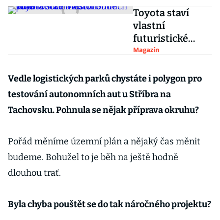
Toyota staví
vlastní
futuristické
město. Bude
Magazín
plné robotů a
autonomních
Vedle logistických parků chystáte i polygon pro
vozů
testování autonomních aut u Stříbra na
Tachovsku. Pohnula se nějak příprava okruhu?
Pořád měníme územní plán a nějaký čas měnit
budeme. Bohužel to je běh na ještě hodně
dlouhou trať.
Byla chyba pouštět se do tak náročného projektu?