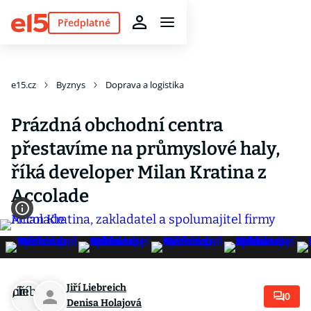
Předplatné
e15.cz
Byznys
Doprava a logistika
Prázdná obchodní centra
přestavíme na průmyslové haly,
říká developer Milan Kratina z
Accolade
Jiří Liebreich
0
Denisa Holajová