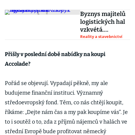
Byznys majitelů
logistických hal
vzkvétá.
Motorem jsou e-
Reality a stavebnictví
shopy i řetězce
Přišly v poslední době nabídky na koupi
Accolade?
Pořád se objevují. Vypadají pěkně, my ale
budujeme finanční instituci. Významný
středoevropský fond. Těm, co nás chtějí koupit,
říkáme: „Dejte nám čas a my pak koupíme vás“. Je
to i soutěž o to, zda z příjmů nájemců v halách ve
střední Evropě bude profitovat německý