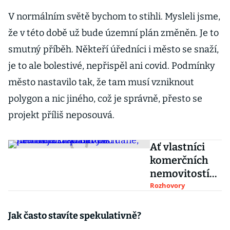
V normálním světě bychom to stihli. Mysleli jsme,
že v této době už bude územní plán změněn. Je to
smutný příběh. Někteří úředníci i město se snaží,
je to ale bolestivé, nepřispěl ani covid. Podmínky
město nastavilo tak, že tam musí vzniknout
polygon a nic jiného, což je správně, přesto se
projekt příliš neposouvá.
Ať vlastníci
komerčních
nemovitostí
platí vyšší
Rozhovory
daně,
navrhuje
Jak často stavíte spekulativně?
kandidát na