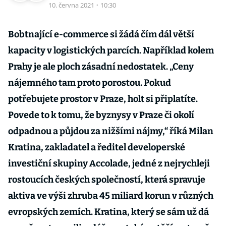
10. června 2021
·
10:30
Bobtnající e-commerce si žádá čím dál větší
kapacity v logistických parcích. Například kolem
Prahy je ale ploch zásadní nedostatek. „Ceny
nájemného tam proto porostou. Pokud
potřebujete prostor v Praze, holt si připlatíte.
Povede to k tomu, že byznysy v Praze či okolí
odpadnou a půjdou za nižšími nájmy,“ říká Milan
Kratina, zakladatel a ředitel developerské
investiční skupiny Accolade, jedné z nejrychleji
rostoucích českých společností, která spravuje
aktiva ve výši zhruba 45 miliard korun v různých
evropských zemích. Kratina, který se sám už dá