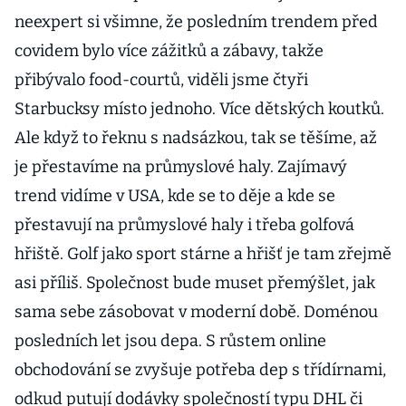
neexpert si všimne, že posledním trendem před
covidem bylo více zážitků a zábavy, takže
přibývalo food-courtů, viděli jsme čtyři
Starbucksy místo jednoho. Více dětských koutků.
Ale když to řeknu s nadsázkou, tak se těšíme, až
je přestavíme na průmyslové haly. Zajímavý
trend vidíme v USA, kde se to děje a kde se
přestavují na průmyslové haly i třeba golfová
hřiště. Golf jako sport stárne a hřišť je tam zřejmě
asi příliš. Společnost bude muset přemýšlet, jak
sama sebe zásobovat v moderní době. Doménou
posledních let jsou depa. S růstem online
obchodování se zvyšuje potřeba dep s třídírnami,
odkud putují dodávky společností typu DHL či