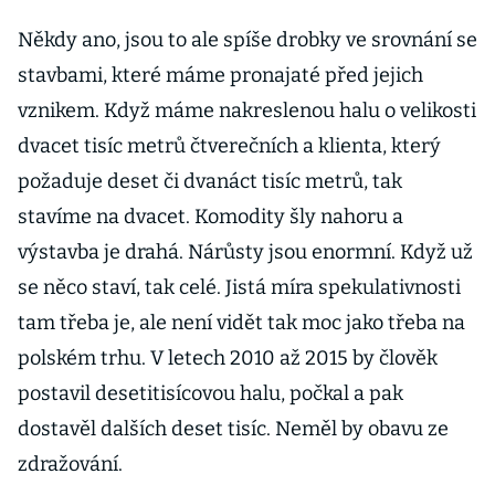
premiéra Ivan
Někdy ano, jsou to ale spíše drobky ve srovnání se
Bartoš
stavbami, které máme pronajaté před jejich
vznikem. Když máme nakreslenou halu o velikosti
dvacet tisíc metrů čtverečních a klienta, který
požaduje deset či dvanáct tisíc metrů, tak
stavíme na dvacet. Komodity šly nahoru a
výstavba je drahá. Nárůsty jsou enormní. Když už
se něco staví, tak celé. Jistá míra spekulativnosti
tam třeba je, ale není vidět tak moc jako třeba na
polském trhu. V letech 2010 až 2015 by člověk
postavil desetitisícovou halu, počkal a pak
dostavěl dalších deset tisíc. Neměl by obavu ze
zdražování.