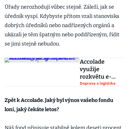
Úřady nerozhodují vůbec stejně. Záleží, jak se
úředník vyspí. Kdybyste přitom vzali stanoviska
dobrých úředníků nebo nadřízených orgánů a
ukázali je těm špatným nebo poddřízeným, řídit
se jimi stejně nebudou.
Accolade
využije
rozkvětu e-
commerce ve
Doprava a logistika
Španělsku ke
stavbě
Zpět k Accolade. Jaký byl výnos vašeho fondu
logistických
loni, jaký čekáte letos?
parků
Náš fond připisuje stabilně kolem deseti procent