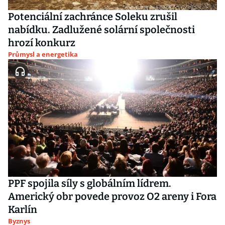
Potenciální zachránce Soleku zrušil
nabídku. Zadlužené solární společnosti
hrozí konkurz
Průmysl a energetika
PPF spojila síly s globálním lídrem.
Americký obr povede provoz O2 areny i Fora
Karlín
Byznys