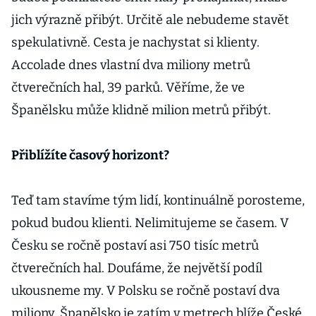
jich výrazně přibýt. Určitě ale nebudeme stavět
spekulativně. Cesta je nachystat si klienty.
Accolade dnes vlastní dva miliony metrů
čtverečních hal, 39 parků. Věříme, že ve
Španělsku může klidně milion metrů přibýt.
Přiblížíte časový horizont?
Teď tam stavíme tým lidí, kontinuálně porosteme,
pokud budou klienti. Nelimitujeme se časem. V
Česku se ročně postaví asi 750 tisíc metrů
čtverečních hal. Doufáme, že největší podíl
ukousneme my. V Polsku se ročně postaví dva
miliony. Španělsko je zatím v metrech blíže České