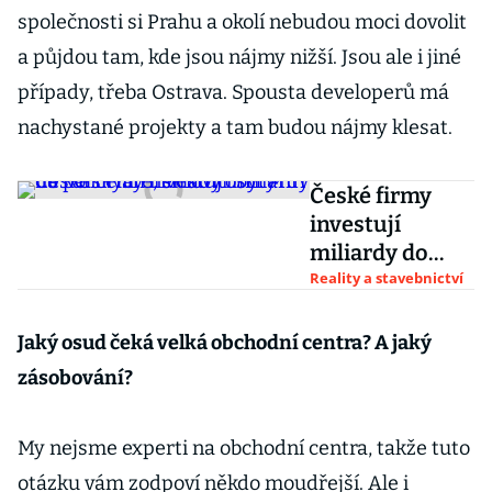
společnosti si Prahu a okolí nebudou moci dovolit
a půjdou tam, kde jsou nájmy nižší. Jsou ale i jiné
případy, třeba Ostrava. Spousta developerů má
nachystané projekty a tam budou nájmy klesat.
České firmy
investují
miliardy do
polských
Reality a stavebnictví
nemovitostí.
Míří na
Jaký osud čeká velká obchodní centra? A jaký
kanceláře,
zásobování?
sklady i byty
My nejsme experti na obchodní centra, takže tuto
otázku vám zodpoví někdo moudřejší. Ale i