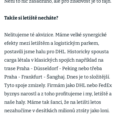
Není to nic zásadního, ale pro ziskovost je to fajn.
Takže si letiště necháte?
Nelitujeme té akvizice. Máme velké synergické
efekty mezi letištěm a logistickým parkem,
postavili jsme halu pro DHL. Historicky spousta
carga létala v klasických spojích například na
trase Praha - Düsseldorf - Peking nebo třeba
Praha - Frankfurt - Šanghaj. Dnes je to složitější.
Tyto spoje zmizely. Firmám jako DHL nebo FedEx
byznys narostl a z toho profitujeme i my, letiště a
naše haly. Máme tak šanci, že na letišti letos
nezahučíme v desítkách milionů ztráty jako loni.