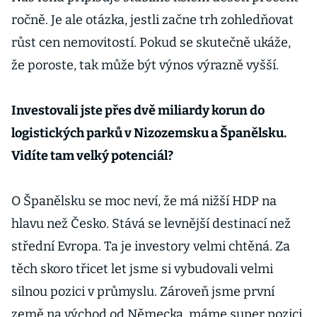
ročně. Je ale otázka, jestli začne trh zohledňovat
růst cen nemovitostí. Pokud se skutečně ukáže,
že poroste, tak může být výnos výrazně vyšší.
Investovali jste přes dvě miliardy korun do
logistických parků v Nizozemsku a Španělsku.
Vidíte tam velký potenciál?
O Španělsku se moc neví, že má nižší HDP na
hlavu než Česko. Stává se levnější destinací než
střední Evropa. Ta je investory velmi chtěná. Za
těch skoro třicet let jsme si vybudovali velmi
silnou pozici v průmyslu. Zároveň jsme první
země na východ od Německa, máme super pozici