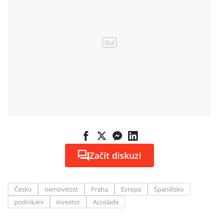
Začít diskuzi
Česko
nemovitost
Praha
Evropa
Španělsko
podnikání
investor
Accolade