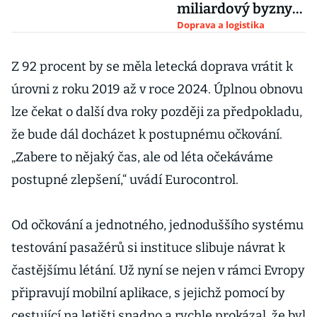
miliardový byznys
s testy
Doprava a logistika
Z 92 procent by se měla letecká doprava vrátit k
úrovni z roku 2019 až v roce 2024. Úplnou obnovu
lze čekat o další dva roky později za předpokladu,
že bude dál docházet k postupnému očkování.
„Zabere to nějaký čas, ale od léta očekáváme
postupné zlepšení,“ uvádí Eurocontrol.
Od očkování a jednotného, jednoduššího systému
testování pasažérů si instituce slibuje návrat k
častějšímu létání. Už nyní se nejen v rámci Evropy
připravují mobilní aplikace, s jejichž pomocí by
cestující na letišti snadno a rychle prokázal, že byl