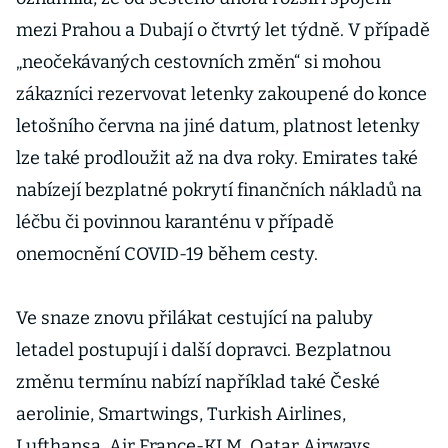
mezi Prahou a Dubají o čtvrtý let týdně. V případě
„neočekávaných cestovních změn“ si mohou
zákazníci rezervovat letenky zakoupené do konce
letošního června na jiné datum, platnost letenky
lze také prodloužit až na dva roky. Emirates také
nabízejí bezplatné pokrytí finančních nákladů na
léčbu či povinnou karanténu v případě
onemocnění COVID-19 během cesty.
Ve snaze znovu přilákat cestující na paluby
letadel postupují i další dopravci. Bezplatnou
změnu termínu nabízí například také České
aerolinie, Smartwings, Turkish Airlines,
Lufthansa, Air France-KLM, Qatar Airways,