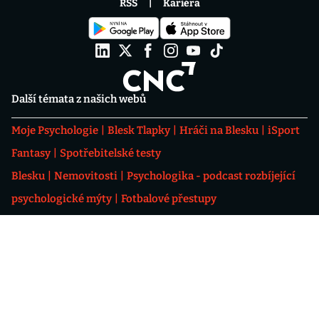
RSS
Kariéra
Další témata z našich webů
Moje Psychologie
Blesk Tlapky
Hráči na Blesku
iSport
Fantasy
Spotřebitelské testy
Blesku
Nemovitosti
Psychologika - podcast rozbíjející
psychologické mýty
Fotbalové přestupy
ONLINE
Eventový prostor Level 9
OKTAGON 92: Szabová
vs. Pudilová
Chance Liga 2026/27
Aktuálně
Léto 2026
Epicentrum
Karlovarský filmový festival
Neštovice: příznaky, léčba
2026