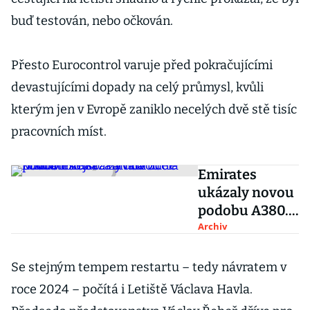
buď testován, nebo očkován.
Přesto Eurocontrol varuje před pokračujícími
devastujícími dopady na celý průmysl, kvůli
kterým jen v Evropě zaniklo necelých dvě stě tisíc
pracovních míst.
Emirates
ukázaly novou
podobu A380.
Paluba bude
Archiv
komfortnější a
zavádí zcela
Se stejným tempem restartu – tedy návratem v
novou třídu
roce 2024 – počítá i Letiště Václava Havla.