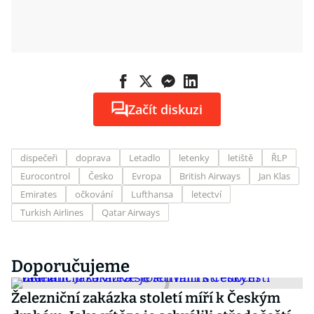
Začít diskuzi
dispečeři
doprava
Letadlo
letenky
letiště
ŘLP
Eurocontrol
Česko
Evropa
British Airways
Jan Klas
Emirates
očkování
Lufthansa
letectví
Turkish Airlines
Qatar Airways
Doporučujeme
Železniční zakázka století míří k Českým