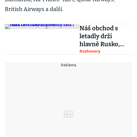
British Airways a další.
Náš obchod s
letadly drží
hlavně Rusko,
říká šéfka Aircraft
Rozhovory
Industries