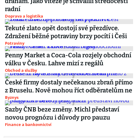
drahám. Jako vítěze je schválili středočeští
radní
Doprava a logistika
Tekuté zlato opět dostojí své přezdívce.
Zdražení běžné potraviny brzy pocítí i Češi
Potraviny
Penny Market a Coca-Cola rozjely obchodní
válku v Česku. Lahve mizí z regálů
Obchod a služby
České firmy dostaly nečekanou zbraň přímo
z Bruselu. Nově mohou říct odběratelům ne
Byznys
Sazby ČNB beze změny. Michl představí
novou prognózu i důvody pro pauzu
Finance a bankovnictví