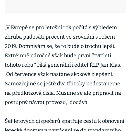
„V Evropě se pro letošní rok počítá s výhledem
zhruba padesáti procent ve srovnání s rokem
2019. Domnívám se, že to bude o trochu lepší.
Extrémně náročné však bude první čtvrtletí
tohoto roku,“ říká generální ředitel ŘLP Jan Klas.
„Od července však nastane skokové zlepšení.
Samozřejmě se ještě dva tři roky nedostaneme
na předkrizová čísla. Musíme se ale připravit na
postupný návrat provozu,“ dodává.
Šéf letových dispečerů spatřuje cestu k obnovení
letecké dopravy v navrácení se do standardního