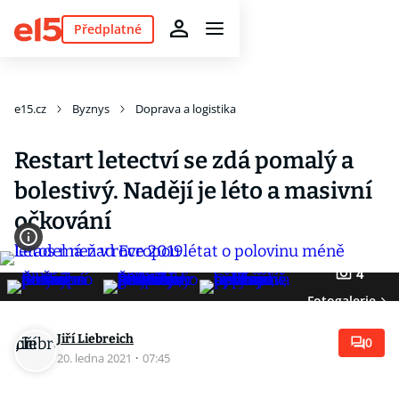
Předplatné
e15.cz
Byznys
Doprava a logistika
Restart letectví se zdá pomalý a
bolestivý. Nadějí je léto a masivní
očkování
4
Fotogalerie
Jiří Liebreich
0
20. ledna 2021
·
07:45