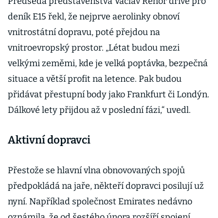
Předseda představenstva Václav Řehoř dříve pro
deník E15 řekl, že nejprve aerolinky obnoví
vnitrostátní dopravu, poté přejdou na
vnitroevropský prostor. „Létat budou mezi
velkými zeměmi, kde je velká poptávka, bezpečná
situace a větší profit na letence. Pak budou
přidávat přestupní body jako Frankfurt či Londýn.
Dálkové lety přijdou až v poslední fázi,“ uvedl.
Aktivní dopravci
Přestože se hlavní vlna obnovovaných spojů
předpokládá na jaře, někteří dopravci posilují už
nyní. Například společnost Emirates nedávno
oznámila, že od šestého února rozšíří spojení