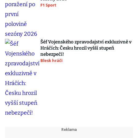
F1 Sport
Šéf Vojenského zpravodajství exkluzivně v
Hráčích: Česku hrozil vyšší stupeň
nebezpečí!
Blesk hráči