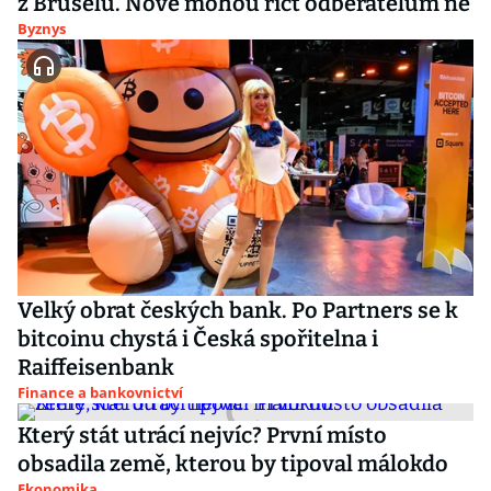
z Bruselu. Nově mohou říct odběratelům ne
Byznys
Velký obrat českých bank. Po Partners se k
bitcoinu chystá i Česká spořitelna i
Raiffeisenbank
Finance a bankovnictví
Který stát utrácí nejvíc? První místo
obsadila země, kterou by tipoval málokdo
Ekonomika