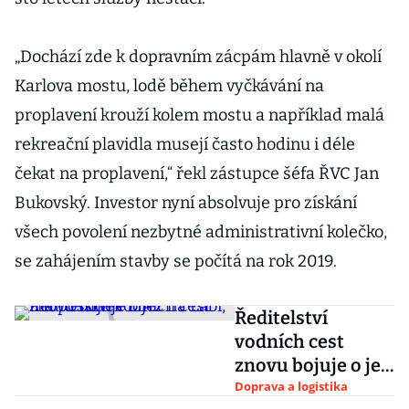
„Dochází zde k dopravním zácpám hlavně v okolí
Karlova mostu, lodě během vyčkávání na
proplavení krouží kolem mostu a například malá
rekreační plavidla musejí často hodinu i déle
čekat na proplavení,“ řekl zástupce šéfa ŘVC Jan
Bukovský. Investor nyní absolvuje pro získání
všech povolení nezbytné administrativní kolečko,
se zahájením stavby se počítá na rok 2019.
Ředitelství
vodních cest
znovu bojuje o jez
na Labi, má
Doprava a logistika