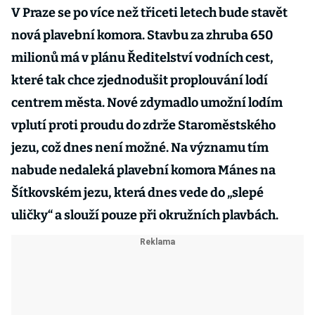
V Praze se po více než třiceti letech bude stavět
nová plavební komora. Stavbu za zhruba 650
milionů má v plánu Ředitelství vodních cest,
které tak chce zjednodušit proplouvání lodí
centrem města. Nové zdymadlo umožní lodím
vplutí proti proudu do zdrže Staroměstského
jezu, což dnes není možné. Na významu tím
nabude nedaleká plavební komora Mánes na
Šítkovském jezu, která dnes vede do „slepé
uličky“ a slouží pouze při okružních plavbách.