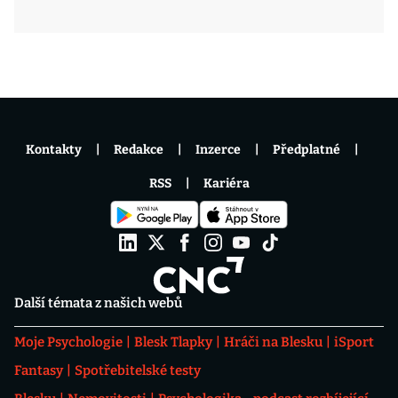
Kontakty
Redakce
Inzerce
Předplatné
RSS
Kariéra
Další témata z našich webů
Moje Psychologie
Blesk Tlapky
Hráči na Blesku
iSport
Fantasy
Spotřebitelské testy