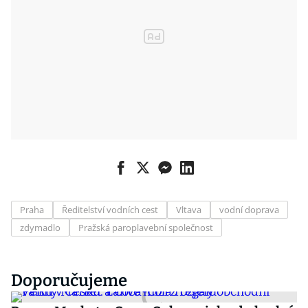
Praha
Ředitelství vodních cest
Vltava
vodní doprava
zdymadlo
Pražská paroplavební společnost
Doporučujeme