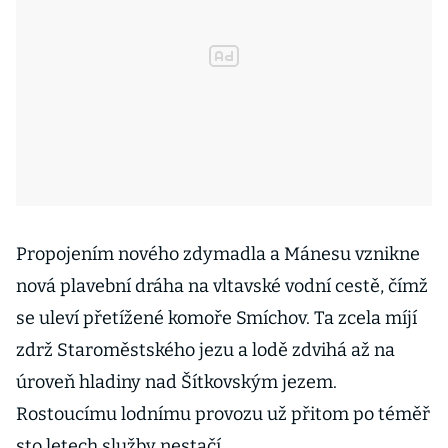
Propojením nového zdymadla a Mánesu vznikne
nová plavební dráha na vltavské vodní cestě, čímž
se uleví přetížené komoře Smíchov. Ta zcela míjí
zdrž Staroměstského jezu a lodě zdvihá až na
úroveň hladiny nad Šítkovským jezem.
Rostoucímu lodnímu provozu už přitom po téměř
sto letech služby nestačí.