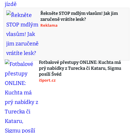
Řekněte STOP mdlým vlasům! Jak jim
zaručeně vrátíte lesk?
Reklama
Fotbalové přestupy ONLINE: Kuchta má
prý nabídky z Turecka či Kataru, Sigmu
posílí Švéd
iSport.cz