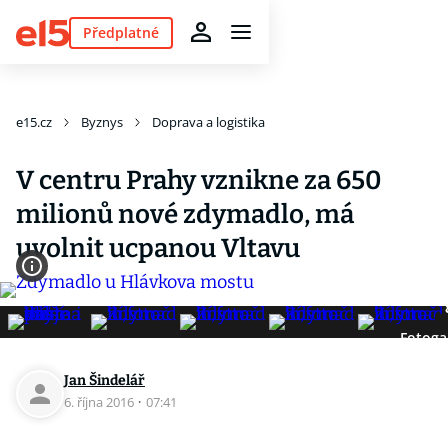
Předplatné
e15.cz
Byznys
Doprava a logistika
V centru Prahy vznikne za 650
milionů nové zdymadlo, má
uvolnit ucpanou Vltavu
Fotoga
Jan Šindelář
6. října 2016
·
07:41