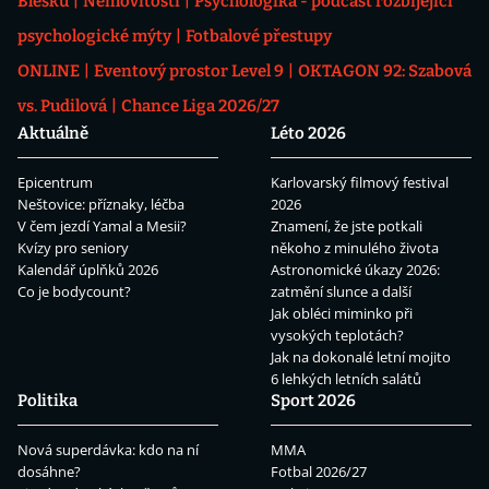
Blesku
Nemovitosti
Psychologika - podcast rozbíjející
psychologické mýty
Fotbalové přestupy
ONLINE
Eventový prostor Level 9
OKTAGON 92: Szabová
vs. Pudilová
Chance Liga 2026/27
Aktuálně
Léto 2026
Epicentrum
Karlovarský filmový festival
Neštovice: příznaky, léčba
2026
V čem jezdí Yamal a Mesii?
Znamení, že jste potkali
Kvízy pro seniory
někoho z minulého života
Kalendář úplňků 2026
Astronomické úkazy 2026:
Co je bodycount?
zatmění slunce a další
Jak obléci miminko při
vysokých teplotách?
Jak na dokonalé letní mojito
6 lehkých letních salátů
Politika
Sport 2026
Nová superdávka: kdo na ní
MMA
dosáhne?
Fotbal 2026/27