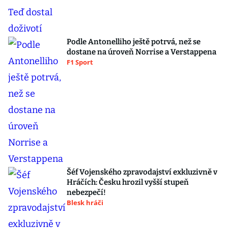
Podle Antonelliho ještě potrvá, než se
dostane na úroveň Norrise a Verstappena
F1 Sport
Šéf Vojenského zpravodajství exkluzivně v
Hráčích: Česku hrozil vyšší stupeň
nebezpečí!
Blesk hráči