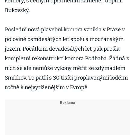
komory, s četným uplatněním kamene,“ doplnil
Bukovský.
Poslední nová plavební komora vznikla v Praze v
polovině osmdesátých let spolu s modřanským
jezem. Počátkem devadesátých let pak prošla
kompletní rekonstrukcí komora Podbaba. Žádná z
nich se ale nemůže výkony měřit se zdymadlem
Smíchov. To patří s 30 tisíci proplavenými loděmi
ročně k nejvytíženějším v Evropě.