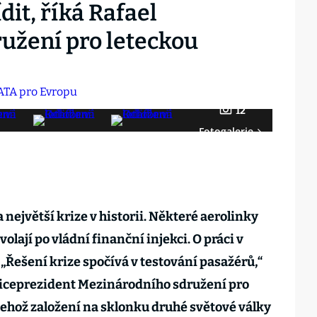
dit, říká Rafael
užení pro leteckou
12
Fotogalerie
největší krize v historii. Některé aerolinky
olají po vládní finanční injekci. O práci v
. „Řešení krize spočívá v testování pasažérů,“
viceprezident Mezinárodního sdružení pro
 jehož založení na sklonku druhé světové války