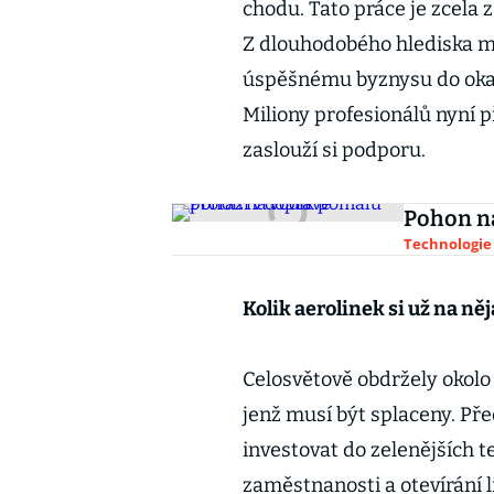
chodu. Tato práce je zcela
Z dlouhodobého hlediska m
úspěšnému byznysu do okam
Miliony profesionálů nyní př
zaslouží si podporu.
Pohon na
Technologie
Kolik aerolinek si už na n
Celosvětově obdržely okolo 
jenž musí být splaceny. Pře
investovat do zelenějších t
zaměstnanosti a otevírání 