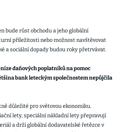
en bude růst obchodu a jeho globální
turní příležitosti nebo možnost navštěvovat
ké a sociální dopady budou roky přetrvávat.
 peníze daňových poplatníků na pomoc
většina bank leteckým společnostem nepůjčila
votně důležité pro světovou ekonomiku.
ační lety, speciální nákladní lety přepravují
iál a drží globální dodavatelské řetězce v