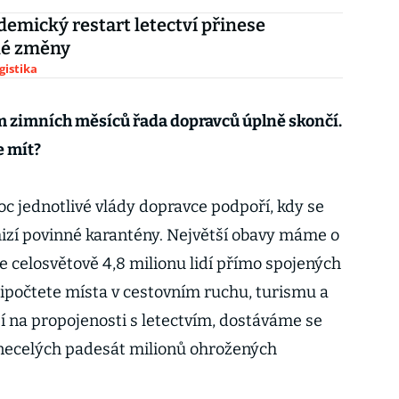
emický restart letectví přinese
né změny
gistika
m zimních měsíců řada dopravců úplně skončí.
e mít?
oc jednotlivé vlády dopravce podpoří, kdy se
izí povinné karantény. Největší obavy máme o
e celosvětově 4,8 milionu lidí přímo spojených
řipočtete místa v cestovním ruchu, turismu a
í na propojenosti s letectvím, dostáváme se
 necelých padesát milionů ohrožených