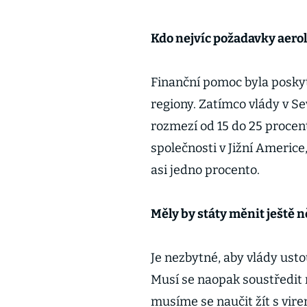
Kdo nejvíc požadavky aerol
Finanční pomoc byla posky
regiony. Zatímco vlády v S
rozmezí od 15 do 25 procen
společnosti v Jižní Americe
asi jedno procento.
Měly by státy měnit ještě n
Je nezbytné, aby vlády ustou
Musí se naopak soustředit na 
musíme se naučit žít s vir