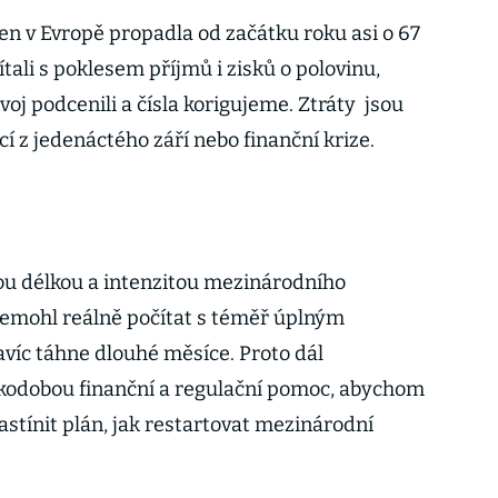
en v Evropě propadla od začátku roku asi o 67
tali s poklesem příjmů i zisků o polovinu,
j podcenili a čísla korigujeme. Ztráty jsou
cí z jedenáctého září nebo finanční krize.
ou délkou a intenzitou mezinárodního
emohl reálně počítat s téměř úplným
avíc táhne dlouhé měsíce. Proto dál
kodobou finanční a regulační pomoc, abychom
nastínit plán, jak restartovat mezinárodní