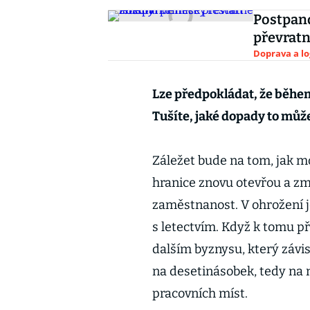
Postpand
převrat
Doprava a lo
Lze předpokládat, že běhe
Tušíte, jaké dopady to můž
Záležet bude na tom, jak m
hranice znovu otevřou a zm
zaměstnanost. V ohrožení j
s letectvím. Když k tomu p
dalším byznysu, který závis
na desetinásobek, tedy na
pracovních míst.