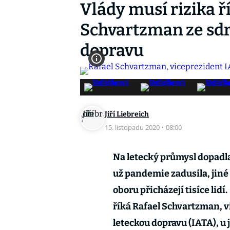
Vlády musí rizika ří
Schvartzman ze sdr
dopravu
Jiří Liebreich
15. listopadu 2020
·
08:00
Na letecký průmysl dopadla 
už pandemie zadusila, jiné v
oboru přicházejí tisíce lidí
říká Rafael Schvartzman, 
leteckou dopravu (IATA), u