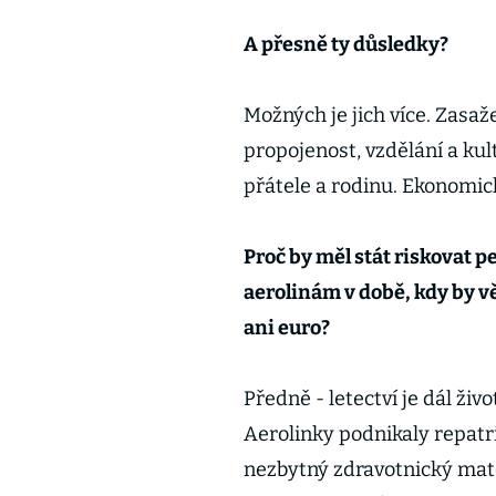
A přesně ty důsledky?
Možných je jich více. Zasaž
propojenost, vzdělání a kul
přátele a rodinu. Ekonomic
Proč by měl stát riskovat
aerolinám v době, kdy by 
ani euro?
Předně - letectví je dál ži
Aerolinky podnikaly repatri
nezbytný zdravotnický mater