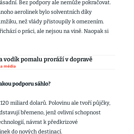
 zásadní. Bez podpory ale nemůže pokračovat.
noho aerolinek bylo solventních díky
žiku, než vlády přistoupily k omezením.
ichází o práci, ale nejsou na vině. Naopak si
 vodík pomalu proráží v dopravě
 a média
ějakou podporu sáhlo?
120 miliard dolarů. Polovinu ale tvoří půjčky,
dstavují břemeno, jenž ovlivní schopnost
echnologií, návrat k předkrizové
linek do nových destinací.