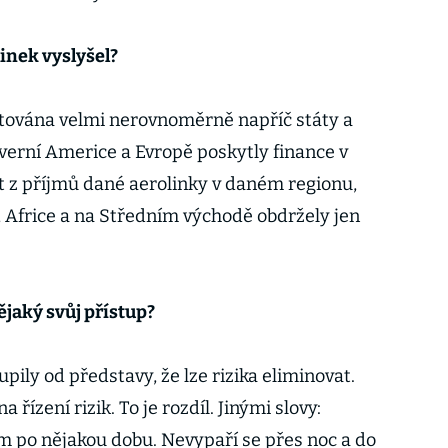
inek vyslyšel?
tována velmi nerovnoměrně napříč státy a
everní Americe a Evropě poskytly finance v
t z příjmů dané aerolinky v daném regionu,
, Africe a na Středním východě obdržely jen
ějaký svůj přístup?
pily od představy, že lze rizika eliminovat.
řízení rizik. To je rozdíl. Jinými slovy:
em po nějakou dobu. Nevypaří se přes noc a do