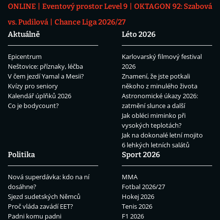
ONLINE
Eventový prostor Level 9
OKTAGON 92: Szabová
vs. Pudilová
Chance Liga 2026/27
Aktuálně
Léto 2026
Epicentrum
Karlovarský filmový festival
Neštovice: příznaky, léčba
2026
V čem jezdí Yamal a Mesii?
Znamení, že jste potkali
Kvízy pro seniory
někoho z minulého života
Kalendář úplňků 2026
Astronomické úkazy 2026:
Co je bodycount?
zatmění slunce a další
Jak obléci miminko při
vysokých teplotách?
Jak na dokonalé letní mojito
6 lehkých letních salátů
Politika
Sport 2026
Nová superdávka: kdo na ní
MMA
dosáhne?
Fotbal 2026/27
Sjezd sudetských Němců
Hokej 2026
Proč vláda zavádí EET?
Tenis 2026
Padni komu padni
F1 2026