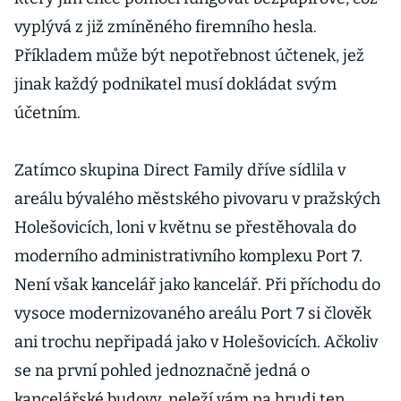
vyplývá z již zmíněného firemního hesla.
Příkladem může být nepotřebnost účtenek, jež
jinak každý podnikatel musí dokládat svým
účetním.
Zatímco skupina Direct Family dříve sídlila v
areálu bývalého městského pivovaru v pražských
Holešovicích, loni v květnu se přestěhovala do
moderního administrativního komplexu Port 7.
Není však kancelář jako kancelář. Při příchodu do
vysoce modernizovaného areálu Port 7 si člověk
ani trochu nepřipadá jako v Holešovicích. Ačkoliv
se na první pohled jednoznačně jedná o
kancelářské budovy, neleží vám na hrudi ten