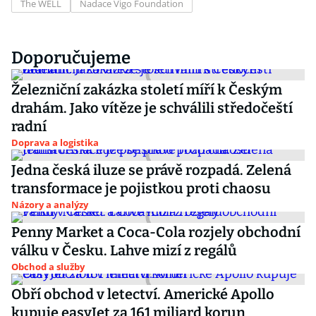
The WELL
Nadace Vigo Foundation
Doporučujeme
Železniční zakázka století míří k Českým
drahám. Jako vítěze je schválili středočeští
radní
Doprava a logistika
Jedna česká iluze se právě rozpadá. Zelená
transformace je pojistkou proti chaosu
Názory a analýzy
Penny Market a Coca-Cola rozjely obchodní
válku v Česku. Lahve mizí z regálů
Obchod a služby
Obří obchod v letectví. Americké Apollo
kupuje easyJet za 161 miliard korun