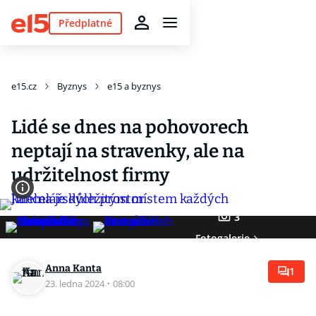
Předplatné
e15.cz
Byznys
e15 a byznys
Lidé se dnes na pohovorech
neptají na stravenky, ale na
udržitelnost firmy
3
Fotogalerie
Anna Kanta
1
23. ledna 2024
·
08:00