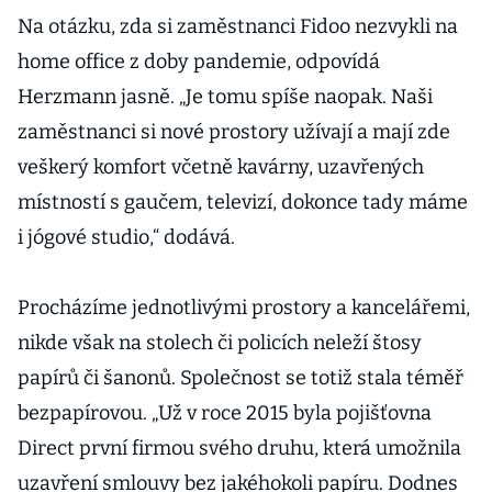
Na otázku, zda si zaměstnanci Fidoo nezvykli na
home office z doby pandemie, odpovídá
Herzmann jasně. „Je tomu spíše naopak. Naši
zaměstnanci si nové prostory užívají a mají zde
veškerý komfort včetně kavárny, uzavřených
místností s gaučem, televizí, dokonce tady máme
i jógové studio,“ dodává.
Procházíme jednotlivými prostory a kancelářemi,
nikde však na stolech či policích neleží štosy
papírů či šanonů. Společnost se totiž stala téměř
bezpapírovou. „Už v roce 2015 byla pojišťovna
Direct první firmou svého druhu, která umožnila
uzavření smlouvy bez jakéhokoli papíru. Dodnes