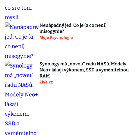
Nenápadný jed: Co je (a co není)
misogynie?
Moje Psychologie
Synology má „novou“ řadu NASů. Modely
Neo+ lákají výkonem, SSD a vyměnitelnou
RAM
Živě.cz