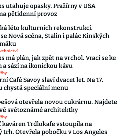
s utahuje opasky. Pražírny v USA
na pětidenní provoz
ká léto kulturních rekonstrukcí.
se Nová scéna, Stalin i palác Kinských
omáku
avebnictví
s má plán, jak zpět na vrchol. Vrací se ke
a sází na ikonickou kávu
užby
ní Café Savoy slaví dvacet let. Na 17.
u chystá speciální menu
bešová otevřela novou cukrárnu. Najdete
ově světoznámé architektky
užby
ť kaváren Trdlokafe vstoupila na
 trh. Otevřela pobočku v Los Angeles