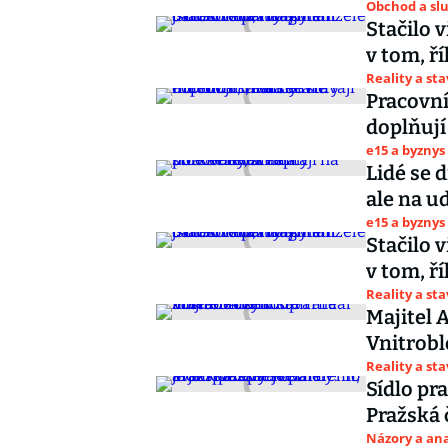
Obchod a sl
Stačilo 
v tom, ř
Reality a st
Pracovní
doplňují 
e15 a byznys
Lidé se 
ale na u
e15 a byznys
Stačilo 
v tom, ř
Reality a st
Majitel 
Vnitrobl
Reality a st
Sídlo pr
Pražská č
Názory a ana