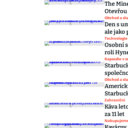
The Mine
Otevřou 
Obchod a sl
Den s um
ale jako 
Technologie
Osobní s
roli Hy
Rapsodie v 
Starbuck
společno
Obchod a sl
Americký
Starbuc
Zahraniční
Káva leto
za 11 let
Nakupujem
Kavárny 