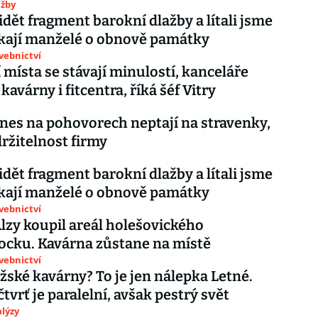
užby
vidět fragment barokní dlažby a lítali jsme
íkají manželé o obnově památky
avebnictví
 místa se stávají minulostí, kanceláře
kavárny i fitcentra, říká šéf Vitry
dnes na pohovorech neptají na stravenky,
držitelnost firmy
vidět fragment barokní dlažby a lítali jsme
íkají manželé o obnově památky
avebnictví
Alzy koupil areál holešovického
ocku. Kavárna zůstane na místě
avebnictví
ažské kavárny? To je jen nálepka Letné.
tvrť je paralelní, avšak pestrý svět
lýzy