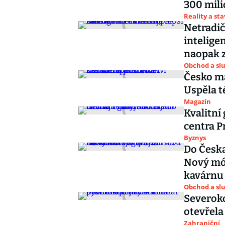
300 mili
Reality a st
Netradič
inteligen
naopak 
Obchod a sl
Česko má
Uspěla t
Magazín
Kvalitní
centra Pr
Byznys
Do Česka
Nový mód
kavárnu
Obchod a sl
Severoko
otevřela
Zahraniční