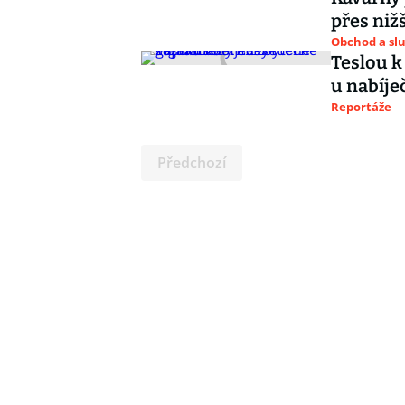
přes niž
Obchod a sl
Teslou k
u nabíje
Reportáže
Předchozí