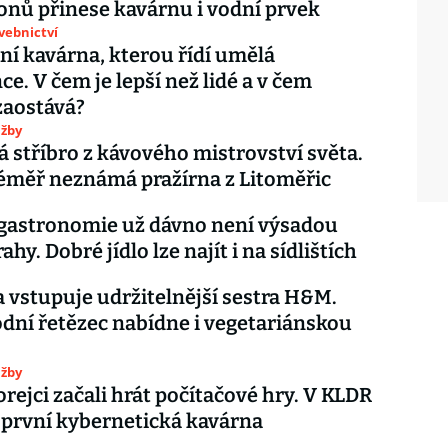
onů přinese kavárnu i vodní prvek
avebnictví
ní kavárna, kterou řídí umělá
ce. V čem je lepší než lidé a v čem
zaostává?
užby
 stříbro z kávového mistrovství světa.
éměř neznámá pražírna z Litoměřic
 gastronomie už dávno není výsadou
ahy. Dobré jídlo lze najít i na sídlištích
 vstupuje udržitelnější sestra H&M.
ní řetězec nabídne i vegetariánskou
užby
rejci začali hrát počítačové hry. V KLDR
 první kybernetická kavárna