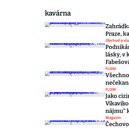
kavárna
Zahrádká
Praze, k
Obchod a sl
Podnikán
lásky, v
Fabešov
FLOW
Všechno 
nečekan
FLOW
Jako cizi
Vikaviko
nájmu“ k
Magazín
Čechovo