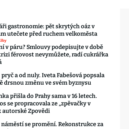
ři gastronomie: pět skrytých oáz v
am utečete před ruchem velkoměsta
užby
í v páru? Smlouvy podepisujte v době
 krizi férovost nevymůžete, radí cukrářka
á
pryč a od nuly. Iveta Fabešová popsala
ě drsnou změnu ve svém byznysu
nka přišla do Prahy sama v 16 letech.
os se propracovala ze „zpěvačky v
 autorské Zpovědi
 náměstí se promění. Rekonstrukce za