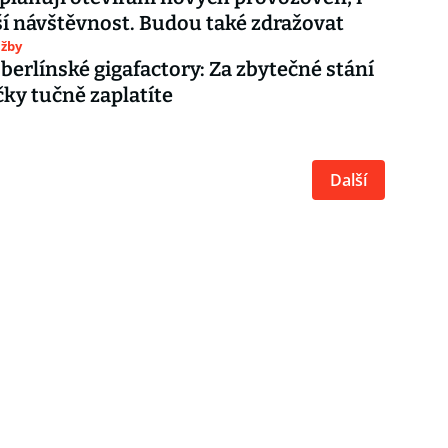
ší návštěvnost. Budou také zdražovat
užby
 berlínské gigafactory: Za zbytečné stání
čky tučně zaplatíte
Další