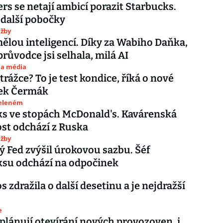
rs se netají ambicí porazit Starbucks.
další pobočky
užby
ělou inteligencí. Díky za Wabiho Daňka,
průvodce jsi selhala, milá AI
 a média
trážce? To je test kondice, říká o nové
nek Čermák
zeleném
s ve stopách McDonald's. Kavárenská
st odchází z Ruska
užby
 Fed zvýšil úrokovou sazbu. Šéf
ksu odchází na odpočinek
s zdražila o další desetinu a je nejdražší
e
plánují otevírání nových provozoven, i