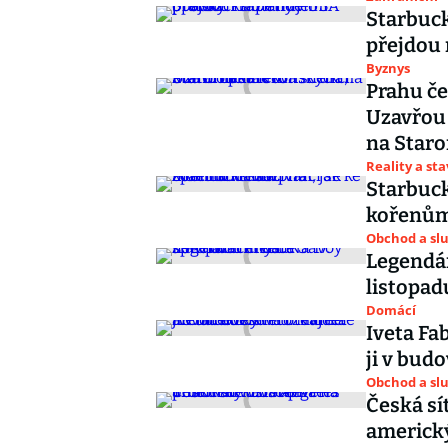
Starbuck
přejdou 
Byznys
Prahu če
Uzavřou 
na Star
Reality a st
Starbuck
kořenům 
Obchod a sl
Legendár
listopad
Domácí
Iveta Fa
ji v bud
Obchod a sl
Česká sí
americký