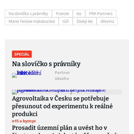
Na slovíčko s právníky
Francie
les
PRK Partners
Marie Terezie Habsburská
tůň
Český les
dřevina
SPECIÁL
Na slovíčko s právníky
Partner
obsahu
Agrovoltaika v Česku se potřebuje
přesunout od experimentu k reálné
produkci
e15 a byznys
Prosadit územní plán a uvést ho v