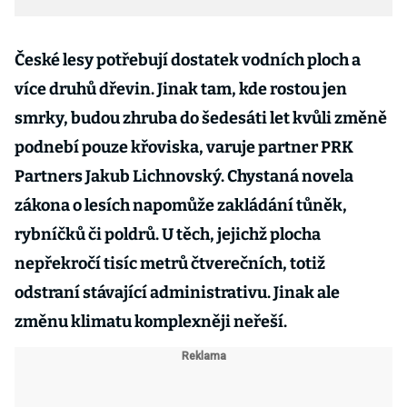
České lesy potřebují dostatek vodních ploch a
více druhů dřevin. Jinak tam, kde rostou jen
smrky, budou zhruba do šedesáti let kvůli změně
podnebí pouze křoviska, varuje partner PRK
Partners Jakub Lichnovský. Chystaná novela
zákona o lesích napomůže zakládání tůněk,
rybníčků či poldrů. U těch, jejichž plocha
nepřekročí tisíc metrů čtverečních, totiž
odstraní stávající administrativu. Jinak ale
změnu klimatu komplexněji neřeší.