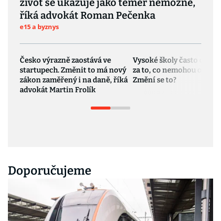
život se ukazuje jako téměř nemožné,
říká advokát Roman Pečenka
e15 a byznys
Česko výrazně zaostává ve
Vysoké školy často odpoví
startupech. Změnit to má nový
za to, co nemohou ovlivni
zákon zaměřený i na daně, říká
Změní se to?
advokát Martin Frolík
Doporučujeme