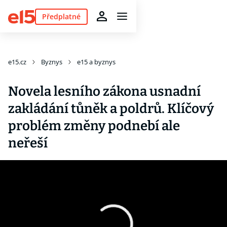
Předplatné
e15.cz
Byznys
e15 a byznys
Novela lesního zákona usnadní
zakládání tůněk a poldrů. Klíčový
problém změny podnebí ale
neřeší