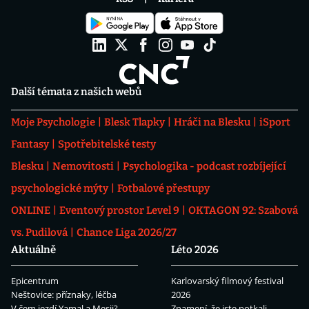
Další témata z našich webů
Moje Psychologie
Blesk Tlapky
Hráči na Blesku
iSport
Fantasy
Spotřebitelské testy
Blesku
Nemovitosti
Psychologika - podcast rozbíjející
psychologické mýty
Fotbalové přestupy
ONLINE
Eventový prostor Level 9
OKTAGON 92: Szabová
vs. Pudilová
Chance Liga 2026/27
Aktuálně
Léto 2026
Epicentrum
Karlovarský filmový festival
Neštovice: příznaky, léčba
2026
V čem jezdí Yamal a Mesii?
Znamení, že jste potkali