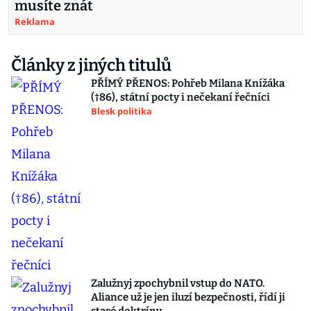
musíte znát
Reklama
Články z jiných titulů
PŘÍMÝ PŘENOS: Pohřeb Milana Knížáka
(†86), státní pocty i nečekaní řečníci
Blesk politika
Zalužnyj zpochybnil vstup do NATO.
Aliance už je jen iluzí bezpečnosti, řídí ji