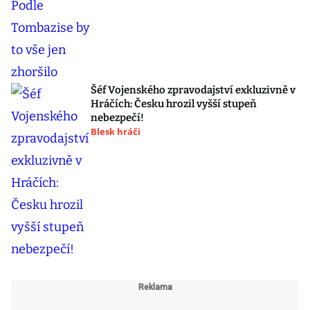
Šéf Vojenského zpravodajství exkluzivně v
Hráčích: Česku hrozil vyšší stupeň
nebezpečí!
Blesk hráči