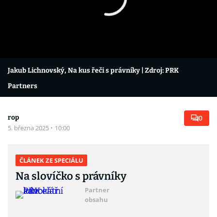
Jakub Lichnovský, Na kus řeči s právníky
| Zdroj: PRK
Partners
rop
0
5. března 2025
·
10:00
ČLÁNEK ZE SPECIÁLU
Na slovíčko s právníky
Partner
obsahu