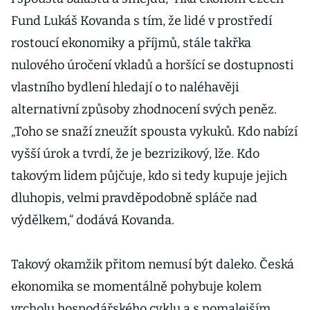
Fund Lukáš Kovanda s tím, že lidé v prostředí
rostoucí ekonomiky a příjmů, stále takřka
nulového úročení vkladů a horšící se dostupnosti
vlastního bydlení hledají o to naléhavěji
alternativní způsoby zhodnocení svých peněz.
„Toho se snaží zneužít spousta vykuků. Kdo nabízí
vyšší úrok a tvrdí, že je bezrizikový, lže. Kdo
takovým lidem půjčuje, kdo si tedy kupuje jejich
dluhopis, velmi pravděpodobně spláče nad
výdělkem,“ dodává Kovanda.
Takový okamžik přitom nemusí být daleko. Česká
ekonomika se momentálně pohybuje kolem
vrcholu hospodářského cyklu a s pomalejším