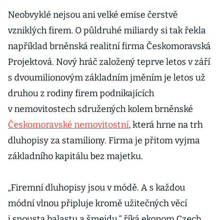
Neobvyklé nejsou ani velké emise čerstvě
vzniklých firem. O půldruhé miliardy si tak řekla
například brněnská realitní firma Českomoravská
Projektová. Nový hráč založený teprve letos v září
s dvoumilionovým základním jměním je letos už
druhou z rodiny firem podnikajících
v nemovitostech sdružených kolem brněnské
Českomoravské nemovitostní
, která hrne na trh
dluhopisy za stamiliony. Firma je přitom vyjma
základního kapitálu bez majetku.
„Firemní dluhopisy jsou v módě. A s každou
módní vlnou připluje kromě užitečných věcí
i spousta balastu a šmejdu,“ říká ekonom Czech