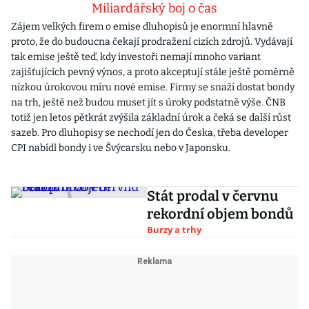
Miliardářský boj o čas
Zájem velkých firem o emise dluhopisů je enormní hlavně
proto, že do budoucna čekají prodražení cizích zdrojů. Vydávají
tak emise ještě teď, kdy investoři nemají mnoho variant
zajišťujících pevný výnos, a proto akceptují stále ještě poměrně
nízkou úrokovou míru nové emise. Firmy se snaží dostat bondy
na trh, ještě než budou muset jít s úroky podstatně výše. ČNB
totiž jen letos pětkrát zvýšila základní úrok a čeká se další růst
sazeb. Pro dluhopisy se nechodí jen do Česka, třeba developer
CPI nabídl bondy i ve Švýcarsku nebo v Japonsku.
Stát prodal v červnu
rekordní objem bondů
Burzy a trhy