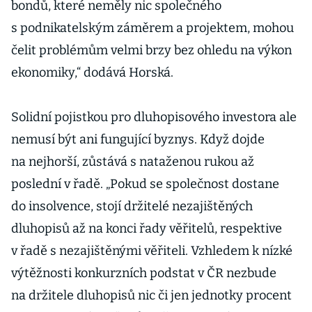
bondů, které neměly nic společného
s podnikatelským záměrem a projektem, mohou
čelit problémům velmi brzy bez ohledu na výkon
ekonomiky,“ dodává Horská.
Solidní pojistkou pro dluhopisového investora ale
nemusí být ani fungující byznys. Když dojde
na nejhorší, zůstává s nataženou rukou až
poslední v řadě. „Pokud se společnost dostane
do insolvence, stojí držitelé nezajištěných
dluhopisů až na konci řady věřitelů, respektive
v řadě s nezajištěnými věřiteli. Vzhledem k nízké
výtěžnosti konkurzních podstat v ČR nezbude
na držitele dluhopisů nic či jen jednotky procent