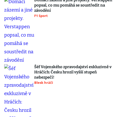
Domácí zázemí a jiné projekty. Verstappen
popsal, co mu pomáhá se soustředit na
závodění
F1 Sport
Šéf Vojenského zpravodajství exkluzivně v
Hráčích: Česku hrozil vyšší stupeň
nebezpečí!
Blesk hráči