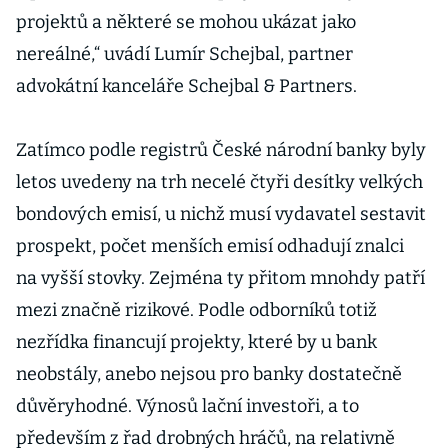
projektů a některé se mohou ukázat jako
nereálné,“ uvádí Lumír Schejbal, partner
advokátní kanceláře Schejbal & Partners.
Zatímco podle registrů České národní banky byly
letos uvedeny na trh necelé čtyři desítky velkých
bondových emisí, u nichž musí vydavatel sestavit
prospekt, počet menších emisí odhadují znalci
na vyšší stovky. Zejména ty přitom mnohdy patří
mezi značně rizikové. Podle odborníků totiž
nezřídka financují projekty, které by u bank
neobstály, anebo nejsou pro banky dostatečně
důvěryhodné. Výnosů lační investoři, a to
především z řad drobných hráčů, na relativně