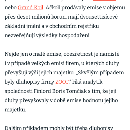
nebo
Grand Koil
. Ačkoli prodávaly emise v objemu
přes deset milionů korun, mají dvousettisícové
základní jmění a v obchodním rejstříku
nezveřejňují výsledky hospodaření.
Nejde jen o malé emise, obezřetnost je namístě
i v případě velkých emisí firem, u kterých dluhy
převyšují výši jejich majetku. „Skvělým případem
byly dluhopisy firmy
ZOOT
,“ říká analytik
společnosti Finlord Boris Tomčiak s tím, že její
dluhy převyšovaly v době emise hodnotu jejího
majetku.
Dalším příkladem mohly být třeba dluhopisy