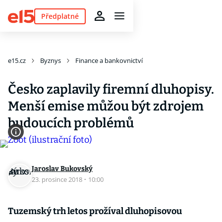
Předplatné
e15.cz
Byznys
Finance a bankovnictví
Česko zaplavily firemní dluhopisy.
Menší emise můžou být zdrojem
budoucích problémů
Jaroslav Bukovský
23. prosince 2018
·
10:00
Tuzemský trh letos prožíval dluhopisovou