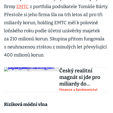
firmy
EMTC
z portfolia podnikatele Tomáše Bárty.
Přestože si jeho firma šla na trh letos až pro tři
miliardy korun, holding EMTC měl k polovině
loňského roku podle účetní uzávěrky majetek
za 210 milionů korun. Skupina přitom fungovala
s neuhrazenou ztrátou z minulých let převyšující
400 milionů korun.
Český realitní
magnát si jde pro
miliardy do
Japonska
Finance a bankovnictví
Riziková módní vlna