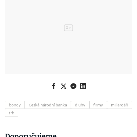
bondy
Česká národní banka
dluhy
firmy
miliardáři
trh
Doporučujeme