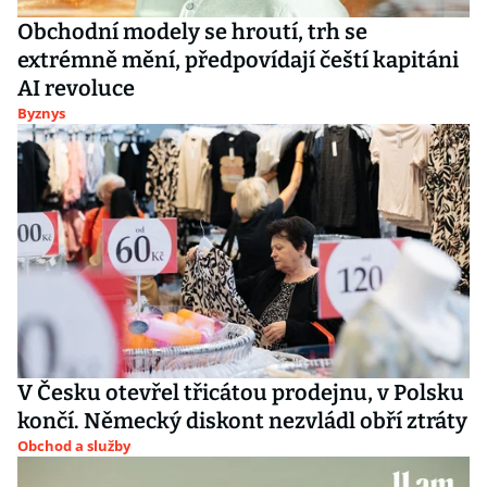
Obchodní modely se hroutí, trh se
extrémně mění, předpovídají čeští kapitáni
AI revoluce
Byznys
V Česku otevřel třicátou prodejnu, v Polsku
končí. Německý diskont nezvládl obří ztráty
Obchod a služby