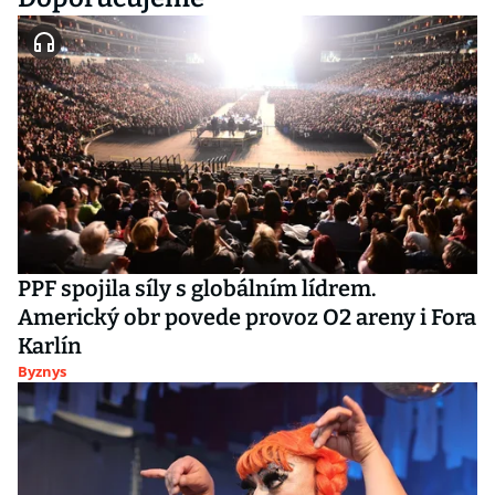
PPF spojila síly s globálním lídrem.
Americký obr povede provoz O2 areny i Fora
Karlín
Byznys