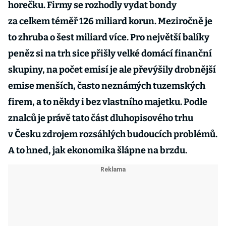
horečku. Firmy se rozhodly vydat bondy
za celkem téměř 126 miliard korun. Meziročně je
to zhruba o šest miliard více. Pro největší balíky
peněz si na trh sice přišly velké domácí finanční
skupiny, na počet emisí je ale převýšily drobnější
emise menších, často neznámých tuzemských
firem, a to někdy i bez vlastního majetku. Podle
znalců je právě tato část dluhopisového trhu
v Česku zdrojem rozsáhlých budoucích problémů.
A to hned, jak ekonomika šlápne na brzdu.