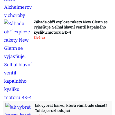
Záhada obří exploze rakety New Glenn se
vyjasňuje. Selhal hlavní ventil kapalného
kyslíku motoru BE-4
Živě.cz
Jak vybrat barvu, která vám bude slušet?
Tohle je rozhodující