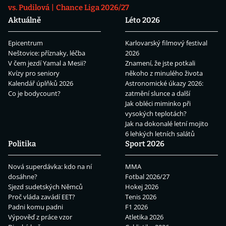
vs. Pudilová
Chance Liga 2026/27
Aktuálně
Léto 2026
Epicentrum
Karlovarský filmový festival
Neštovice: příznaky, léčba
2026
V čem jezdí Yamal a Mesii?
Znamení, že jste potkali
Kvízy pro seniory
někoho z minulého života
Kalendář úplňků 2026
Astronomické úkazy 2026:
Co je bodycount?
zatmění slunce a další
Jak obléci miminko při
vysokých teplotách?
Jak na dokonalé letní mojito
6 lehkých letních salátů
Politika
Sport 2026
Nová superdávka: kdo na ní
MMA
dosáhne?
Fotbal 2026/27
Sjezd sudetských Němců
Hokej 2026
Proč vláda zavádí EET?
Tenis 2026
Padni komu padni
F1 2026
Výpověď z práce vzor
Atletika 2026