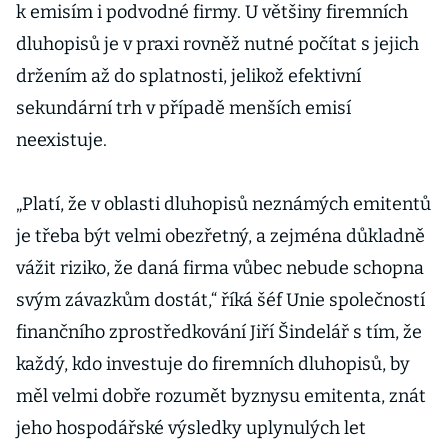
k emisím i podvodné firmy. U většiny firemních
dluhopisů je v praxi rovněž nutné počítat s jejich
držením až do splatnosti, jelikož efektivní
sekundární trh v případě menších emisí
neexistuje.
„Platí, že v oblasti dluhopisů neznámých emitentů
je třeba být velmi obezřetný, a zejména důkladně
vážit riziko, že daná firma vůbec nebude schopna
svým závazkům dostát,“ říká šéf Unie společností
finančního zprostředkování Jiří Šindelář s tím, že
každý, kdo investuje do firemních dluhopisů, by
měl velmi dobře rozumět byznysu emitenta, znát
jeho hospodářské výsledky uplynulých let