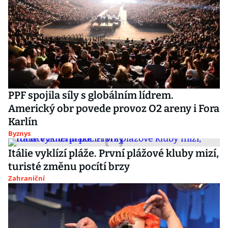
PPF spojila síly s globálním lídrem.
Americký obr povede provoz O2 areny i Fora
Karlín
Byznys
Itálie vyklízí pláže. První plážové kluby mizí,
turisté změnu pocítí brzy
Zahraniční