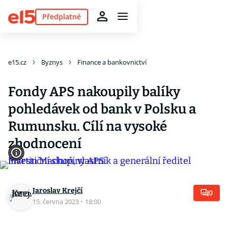
Předplatné
e15.cz
Byznys
Finance a bankovnictví
Fondy APS nakoupily balíky
pohledávek od bank v Polsku a
Rumunsku. Cílí na vysoké
zhodnocení
Jaroslav Krejčí
0
15. června 2023
·
18:00