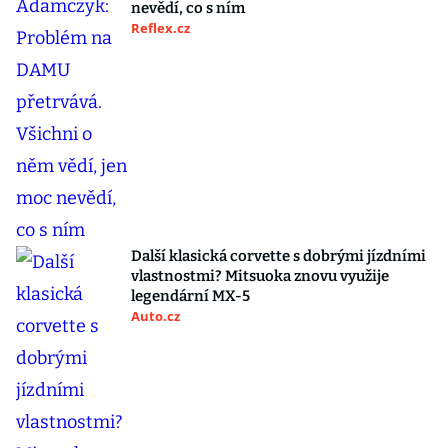
nevědí, co s ním
Reflex.cz
Další klasická corvette s dobrými jízdními
vlastnostmi? Mitsuoka znovu využije
legendární MX-5
Auto.cz