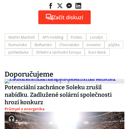
Začít diskuzi
Martin Machoň
APS Holding
Polsko
Londýn
Rumunsko
Bulharsko
Chorvatsko
investor
půjčka
pohledávka
Střední a východní Evropa
Euro Bank
Doporučujeme
Potenciální zachránce Soleku zrušil
nabídku. Zadlužené solární společnosti
hrozí konkurz
Průmysl a energetika