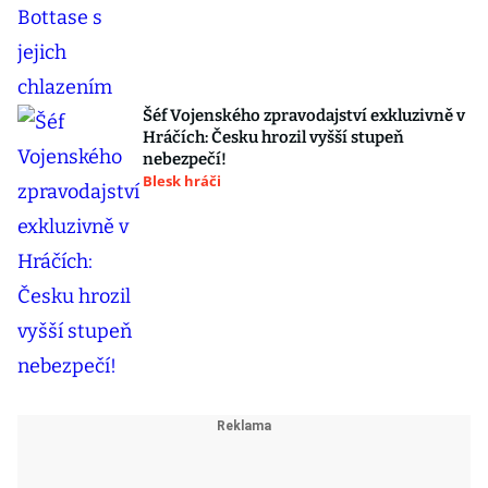
Šéf Vojenského zpravodajství exkluzivně v
Hráčích: Česku hrozil vyšší stupeň
nebezpečí!
Blesk hráči