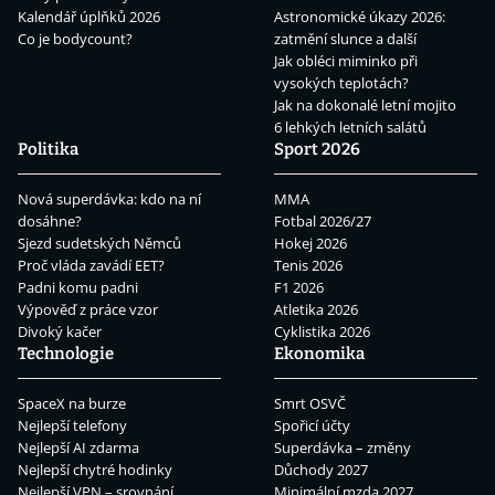
Kalendář úplňků 2026
Astronomické úkazy 2026:
Co je bodycount?
zatmění slunce a další
Jak obléci miminko při
vysokých teplotách?
Jak na dokonalé letní mojito
6 lehkých letních salátů
Politika
Sport 2026
Nová superdávka: kdo na ní
MMA
dosáhne?
Fotbal 2026/27
Sjezd sudetských Němců
Hokej 2026
Proč vláda zavádí EET?
Tenis 2026
Padni komu padni
F1 2026
Výpověď z práce vzor
Atletika 2026
Divoký kačer
Cyklistika 2026
Technologie
Ekonomika
SpaceX na burze
Smrt OSVČ
Nejlepší telefony
Spořicí účty
Nejlepší AI zdarma
Superdávka – změny
Nejlepší chytré hodinky
Důchody 2027
Nejlepší VPN – srovnání
Minimální mzda 2027