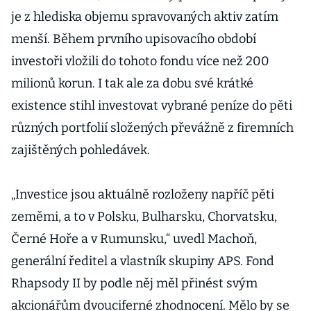
je z hlediska objemu spravovaných aktiv zatím
menší. Během prvního upisovacího období
investoři vložili do tohoto fondu více než 200
milionů korun. I tak ale za dobu své krátké
existence stihl investovat vybrané peníze do pěti
různých portfolií složených převážně z firemních
zajištěných pohledávek.
„Investice jsou aktuálně rozloženy napříč pěti
zeměmi, a to v Polsku, Bulharsku, Chorvatsku,
Černé Hoře a v Rumunsku,“ uvedl Machoň,
generální ředitel a vlastník skupiny APS. Fond
Rhapsody II by podle něj měl přinést svým
akcionářům dvouciferné zhodnocení. Mělo by se