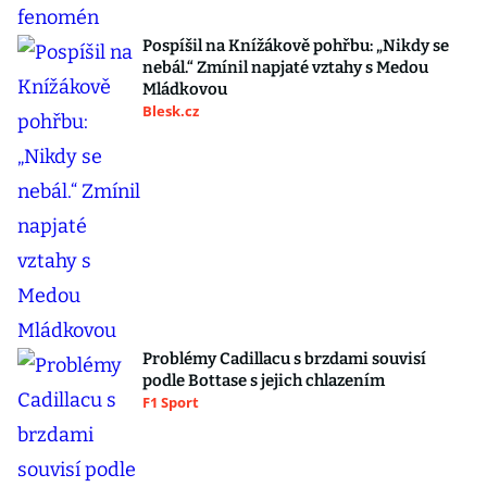
Pospíšil na Knížákově pohřbu: „Nikdy se
nebál.“ Zmínil napjaté vztahy s Medou
Mládkovou
Blesk.cz
Problémy Cadillacu s brzdami souvisí
podle Bottase s jejich chlazením
F1 Sport