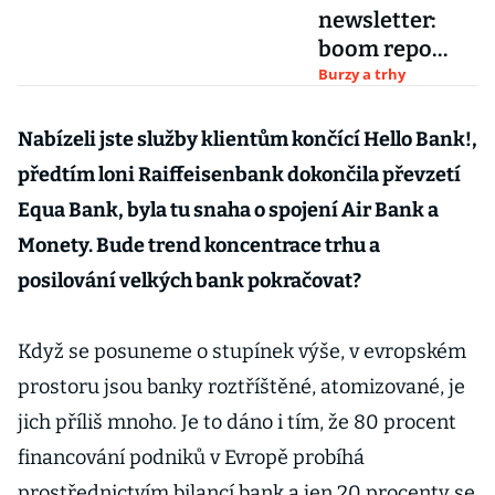
newsletter:
boom repo
fondů trvá,
Burzy a trhy
akcie
aerolinek
Nabízeli jste služby klientům končící Hello Bank!,
klopýtají,
předtím loni Raiffeisenbank dokončila převzetí
influencer
Equa Bank, byla tu snaha o spojení Air Bank a
chystá fond
Monety. Bude trend koncentrace trhu a
posilování velkých bank pokračovat?
Když se posuneme o stupínek výše, v evropském
prostoru jsou banky roztříštěné, atomizované, je
jich příliš mnoho. Je to dáno i tím, že 80 procent
financování podniků v Evropě probíhá
prostřednictvím bilancí bank a jen 20 procenty se