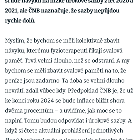
si lidé navykli na nízké úrokové sazby z let 2020 a
2021, ale ČNB naznačuje, že sazby nepůjdou
rychle dolů.
Myslím, že bychom se měli kolektivně zbavit
návyku, kterému fyzioterapeuti říkají svalová
paměť. Trvá velmi dlouho, než se odstraní. A my
bychom se měli zbavit svalové paměti na to, že
peníze jsou zadarmo. Ta doba se velmi dlouho
nevrátí, zdali vůbec kdy. Předpoklad ČNB je, že už
ke konci roku 2024 se bude inflace blížit shora
dvěma procentům – a uvidíme, jak moc se to
naplní. Tomu budou odpovídat i úrokové sazby. A
když si čtete aktuální prohlášení jednotlivých