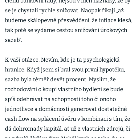
členů bankovní rady, nejsou v nich náznaky, že by
se je chystali rychle snižovat. Naopak říkají „až
budeme skálopevně přesvědčení, že inflace klesá,
tak poté se vydáme cestou snižování úrokových
sazeb“.
K vaší otázce. Nevím, kde je ta psychologická
hranice. Když jsem si bral svou první hypotéku,
sazba byla téměř devět procent. Myslím, že
rozhodování o koupi vlastního bydlení se bude
spíš odehrávat na schopnosti toho či onoho
jednotlivce a domácnosti generovat dostatečné
cash flow na splácení úvěru v kombinaci s tím, že
dá dohromady kapitál, ať už z vlastních zdrojů, či