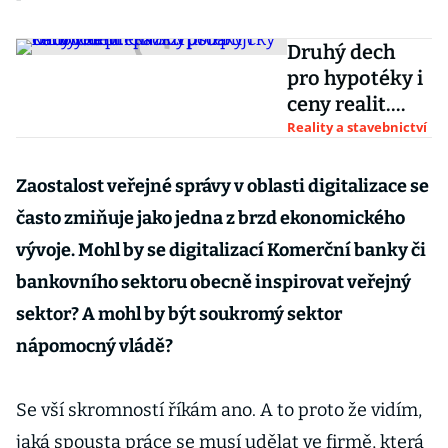
Druhý dech
pro hypotéky i
ceny realit.
ČNB zrušila
Reality a stavebnictví
klíčovou
překážku pro
Zaostalost veřejné správy v oblasti digitalizace se
půjčky na
často zmiňuje jako jedna z brzd ekonomického
bydlení
vývoje. Mohl by se digitalizací Komerční banky či
bankovního sektoru obecně inspirovat veřejný
sektor? A mohl by být soukromý sektor
nápomocný vládě?
Se vší skromností říkám ano. A to proto že vidím,
jaká spousta práce se musí udělat ve firmě, která