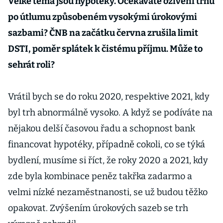
Velké téma jsou hypotéky. Očekáváte oživení trhu
po útlumu způsobeném vysokými úrokovými
sazbami? ČNB na začátku června zrušila limit
DSTI, poměr splátek k čistému příjmu. Může to
sehrát roli?
Vrátil bych se do roku 2020, respektive 2021, kdy
byl trh abnormálně vysoko. A když se podíváte na
nějakou delší časovou řadu a schopnost bank
financovat hypotéky, případně cokoli, co se týká
bydlení, musíme si říct, že roky 2020 a 2021, kdy
zde byla kombinace peněz takřka zadarmo a
velmi nízké nezaměstnanosti, se už budou těžko
opakovat. Zvýšením úrokových sazeb se trh