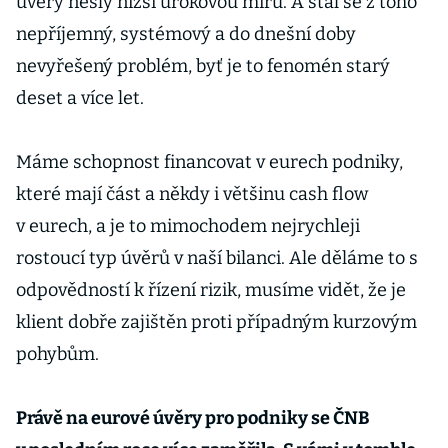
úvěry nesly nižší úrokovou míru. A stal se z toho
nepříjemný, systémový a do dnešní doby
nevyřešený problém, byť je to fenomén starý
deset a více let.
Máme schopnost financovat v eurech podniky,
které mají část a někdy i většinu cash flow
v eurech, a je to mimochodem nejrychleji
rostoucí typ úvěrů v naší bilanci. Ale děláme to s
odpovědností k řízení rizik, musíme vidět, že je
klient dobře zajištěn proti případným kurzovým
pohybům.
Právě na eurové úvěry pro podniky se ČNB