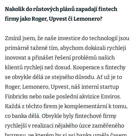
Nakolik do růstových plánů zapadají fintech
firmy jako Roger, Upvest či Lemonero?
Zmínil jsem, že naše investice do technologií jsou
primárně tažené tím, abychom dokázali rychleji
inovovat a přinášet řešení problémů našich
klientů rychleji než dosud. Kooperace s fintechy
se obvykle dělá ze stejného důvodu. Ať už je to
Roger, Lemonero, Upvest, náš interní startup
Finbricks nebo naše poslední akvizice Enviros.
Každá z těchto firem je komplementární k tomu,
co banka dělá. Obvykle byly fintechové firmy
rychlejší v realizaci nějakého úzce zaměřeného
byznysu, ve kterém by si asi banka uměla časem