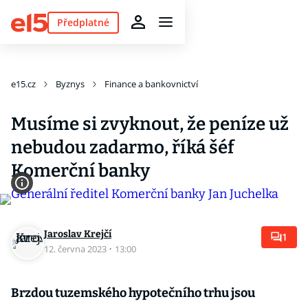
Předplatné
e15.cz
Byznys
Finance a bankovnictví
Musíme si zvyknout, že peníze už
nebudou zadarmo, říká šéf
Komerční banky
Jaroslav Krejčí
1
12. června 2023
·
13:00
Brzdou tuzemského hypotečního trhu jsou