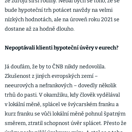
ze zdrojů širší rodiny. Nebál bych se toho, že se
bude hypoteční trh potácet navždy na velmi
nízkých hodnotách, ale na úroveň roku 2021 se
dostane až za hodně dlouho.
Nepoptávali klienti hypoteční úvěry v eurech?
Já doufám, že by to ČNB nikdy nedovolila.
Zkušenost z jiných evropských zemí –
neeurových a nefrankových – dovedly několik
trhů do pasti. V okamžiku, kdy člověk vydělával
v lokální měně, splácel ve švýcarském franku a
kurz franku se vůči lokální měně pohnul špatným
směrem, ztratil schopnost úvěr splácet. Přesto že