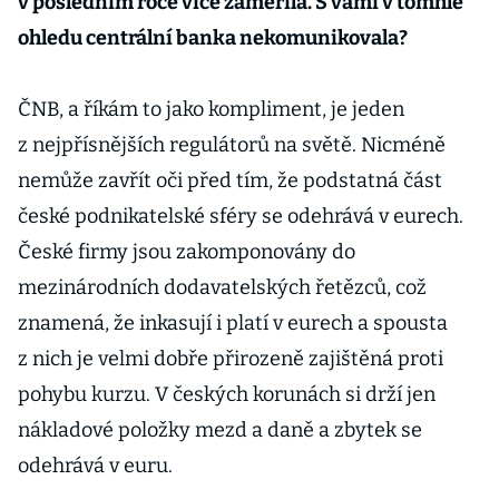
v posledním roce více zaměřila. S vámi v tomhle
ohledu centrální banka nekomunikovala?
ČNB, a říkám to jako kompliment, je jeden
z nejpřísnějších regulátorů na světě. Nicméně
nemůže zavřít oči před tím, že podstatná část
české podnikatelské sféry se odehrává v eurech.
České firmy jsou zakomponovány do
mezinárodních dodavatelských řetězců, což
znamená, že inkasují i platí v eurech a spousta
z nich je velmi dobře přirozeně zajištěná proti
pohybu kurzu. V českých korunách si drží jen
nákladové položky mezd a daně a zbytek se
odehrává v euru.