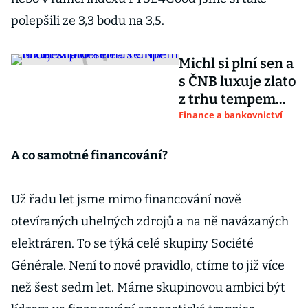
polepšili ze 3,3 bodu na 3,5.
Michl si plní sen a
s ČNB luxuje zlato
z trhu tempem
třicet kilo denně
Finance a bankovnictví
A co samotné financování?
Už řadu let jsme mimo financování nově
otevíraných uhelných zdrojů a na ně navázaných
elektráren. To se týká celé skupiny Société
Générale. Není to nové pravidlo, ctíme to již více
než šest sedm let. Máme skupinovou ambici být