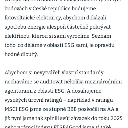
budovách v České republice budujeme
fotovoltaické elektrárny, abychom dokázali
spotřebu energie alespoň částečně pokrývat
elektřinou, kterou si sami vyrobíme. Seznam
toho, co děláme v oblasti ESG sami, je opravdu
hodně dlouhý.
Abychom si nevytvářeli vlastní standardy,
necháváme se auditovat několika mezinárodními
agenturami z oblasti ESG. A dosahujeme
vysokých úrovní ratingů – například v ratingu
MSCI ESG jsme ze stupně BBB poskočili na AA a
již nyní jsme tak splnili svůj závazek do roku 2025
nebo v rámci indexu FTSE4Good jsme si také