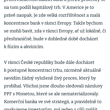
na tom podílí kapitálový trh. V Americe je to
právě naopak. Je zde velká roztříštěnost a malá
koncentrace bank v rámci Evropy. Takže bychom
se mohli bavit, zda v rámci Evropy, ať už lokálně, či
přeshraničně, bude v dohledné době docházet
k fúzím a akvizicím.
V rámci České republiky bude dále docházet
k postupné koncentraci trhu, nicméně aktuálně
nevidím žádný vyloženě živý proces, který by
probíhal. Všichni jsme dlouho sledovali námluvy
PPF s Monetou, které se ale nematerializovaly.
Komerční banka ve své strategii, a pravidelně to
opakujeme investorům, má jeden z cílů zvýšit