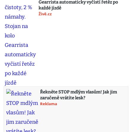
Gearrista automaticky vyčistí řetěz po
každé jízdě
Živě.cz
Řekněte STOP mdlým vlasům! Jak jim
zaručeně vrátíte lesk?
Reklama