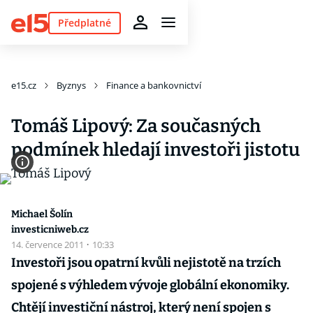
Předplatné
e15.cz
Byznys
Finance a bankovnictví
Tomáš Lipový: Za současných
podmínek hledají investoři jistotu
Michael Šolín
investicniweb.cz
14. července 2011
·
10:33
Investoři jsou opatrní kvůli nejistotě na trzích
spojené s výhledem vývoje globální ekonomiky.
Chtějí investiční nástroj, který není spojen s