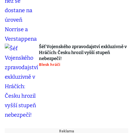
Šéf Vojenského zpravodajství exkluzivně v
Hráčích: Česku hrozil vyšší stupeň
nebezpečí!
Blesk hráči