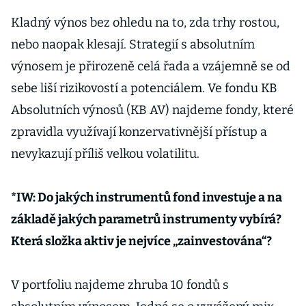
Kladný výnos bez ohledu na to, zda trhy rostou,
nebo naopak klesají. Strategií s absolutním
výnosem je přirozeně celá řada a vzájemně se od
sebe liší rizikovostí a potenciálem. Ve fondu KB
Absolutních výnosů (KB AV) najdeme fondy, které
zpravidla využívají konzervativnější přístup a
nevykazují příliš velkou volatilitu.
*IW: Do jakých instrumentů fond investuje a na
základě jakých parametrů instrumenty vybírá?
Která složka aktiv je nejvíce „zainvestována“?
V portfoliu najdeme zhruba 10 fondů s