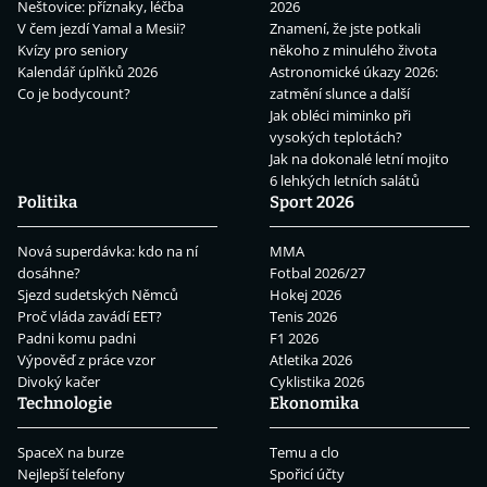
Neštovice: příznaky, léčba
2026
V čem jezdí Yamal a Mesii?
Znamení, že jste potkali
Kvízy pro seniory
někoho z minulého života
Kalendář úplňků 2026
Astronomické úkazy 2026:
Co je bodycount?
zatmění slunce a další
Jak obléci miminko při
vysokých teplotách?
Jak na dokonalé letní mojito
6 lehkých letních salátů
Politika
Sport 2026
Nová superdávka: kdo na ní
MMA
dosáhne?
Fotbal 2026/27
Sjezd sudetských Němců
Hokej 2026
Proč vláda zavádí EET?
Tenis 2026
Padni komu padni
F1 2026
Výpověď z práce vzor
Atletika 2026
Divoký kačer
Cyklistika 2026
Technologie
Ekonomika
SpaceX na burze
Temu a clo
Nejlepší telefony
Spořicí účty