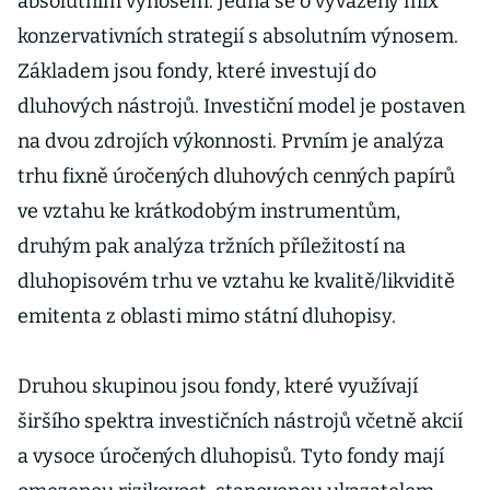
absolutním výnosem. Jedná se o vyvážený mix
konzervativních strategií s absolutním výnosem.
Základem jsou fondy, které investují do
dluhových nástrojů. Investiční model je postaven
na dvou zdrojích výkonnosti. Prvním je analýza
trhu fixně úročených dluhových cenných papírů
ve vztahu ke krátkodobým instrumentům,
druhým pak analýza tržních příležitostí na
dluhopisovém trhu ve vztahu ke kvalitě/likviditě
emitenta z oblasti mimo státní dluhopisy.
Druhou skupinou jsou fondy, které využívají
širšího spektra investičních nástrojů včetně akcií
a vysoce úročených dluhopisů. Tyto fondy mají