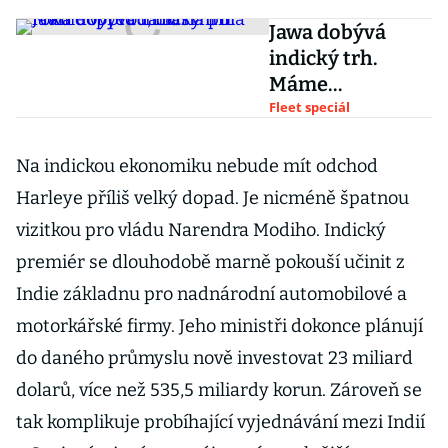
Jawa dobývá
indický trh.
Máme
vyprodáno na
Fleet speciál
půl roku
dopředu, hlásí
Na indickou ekonomiku nebude mít odchod
firma
Harleye příliš velký dopad. Je nicméně špatnou
vizitkou pro vládu Narendra Modiho. Indický
premiér se dlouhodobě marně pokouší učinit z
Indie základnu pro nadnárodní automobilové a
motorkářské firmy. Jeho ministři dokonce plánují
do daného průmyslu nově investovat 23 miliard
dolarů, více než 535,5 miliardy korun. Zároveň se
tak komplikuje probíhající vyjednávání mezi Indií