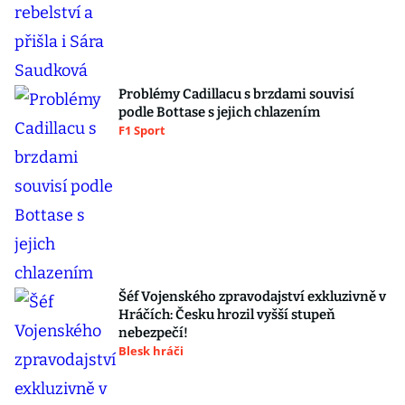
Problémy Cadillacu s brzdami souvisí
podle Bottase s jejich chlazením
F1 Sport
Šéf Vojenského zpravodajství exkluzivně v
Hráčích: Česku hrozil vyšší stupeň
nebezpečí!
Blesk hráči