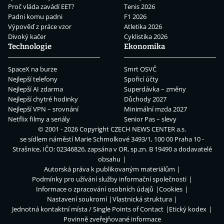
Proč vláda zavádí EET?
Tenis 2026
Padni komu padni
F1 2026
Výpověď z práce vzor
Atletika 2026
Divoký kačer
Cyklistika 2026
Technologie
Ekonomika
SpaceX na burze
Smrt OSVČ
Nejlepší telefony
Spořicí účty
Nejlepší AI zdarma
Superdávka – změny
Nejlepší chytré hodinky
Důchody 2027
Nejlepší VPN – srovnání
Minimální mzda 2027
Netflix filmy a seriály
Senior Pas – slevy
© 2001 - 2026 Copyright
CZECH NEWS CENTER a.s.
se sídlem náměstí Marie Schmolkové 3493/1, 100 00 Praha 10 -
Strašnice, IČO: 02346826, zapsána v OR, sp.zn. B 19490 a dodavatelé
obsahu
Autorská práva k publikovaným materiálům
Podmínky pro užívání služby informační společnosti
Informace o zpracování osobních údajů
Cookies
Nastavení soukromí
Vlastnická struktura
Jednotná kontaktní místa / Single Points of Contact
Etický kodex
Povinně zveřejňované informace