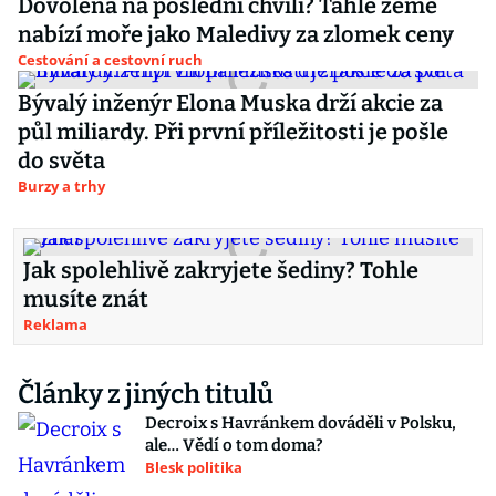
Dovolená na poslední chvíli? Tahle země
nabízí moře jako Maledivy za zlomek ceny
Cestování a cestovní ruch
Bývalý inženýr Elona Muska drží akcie za
půl miliardy. Při první příležitosti je pošle
do světa
Burzy a trhy
Jak spolehlivě zakryjete šediny? Tohle
musíte znát
Reklama
Články z jiných titulů
Decroix s Havránkem dováděli v Polsku,
ale… Vědí o tom doma?
Blesk politika