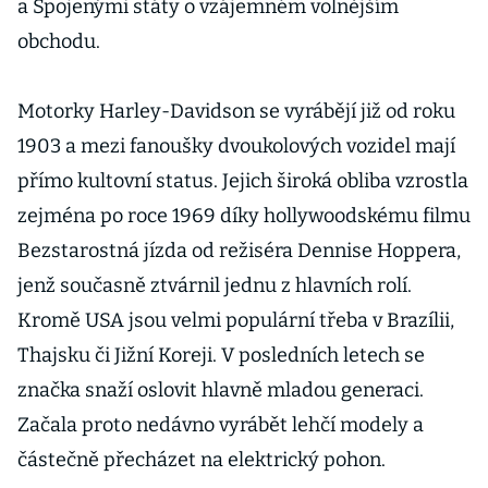
a Spojenými státy o vzájemném volnějším
obchodu.
Motorky Harley-Davidson se vyrábějí již od roku
1903 a mezi fanoušky dvoukolových vozidel mají
přímo kultovní status. Jejich široká obliba vzrostla
zejména po roce 1969 díky hollywoodskému filmu
Bezstarostná jízda od režiséra Dennise Hoppera,
jenž současně ztvárnil jednu z hlavních rolí.
Kromě USA jsou velmi populární třeba v Brazílii,
Thajsku či Jižní Koreji. V posledních letech se
značka snaží oslovit hlavně mladou generaci.
Začala proto nedávno vyrábět lehčí modely a
částečně přecházet na elektrický pohon.