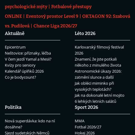
psychologické mýty
Fotbalové přestupy
ONLINE
Eventový prostor Level 9
OKTAGON 92: Szabová
vs. Pudilová
Chance Liga 2026/27
Aktuálně
Léto 2026
Epicentrum
Karlovarský filmový festival
Neštovice: příznaky, léčba
2026
V čem jezdí Yamal a Mesii?
Znamení, že jste potkali
Kvízy pro seniory
někoho z minulého života
Kalendář úplňků 2026
Astronomické úkazy 2026:
Co je bodycount?
zatmění slunce a další
Jak obléci miminko při
vysokých teplotách?
Jak na dokonalé letní mojito
6 lehkých letních salátů
Politika
Sport 2026
Nová superdávka: kdo na ní
MMA
dosáhne?
Fotbal 2026/27
Sjezd sudetských Němců
Hokej 2026