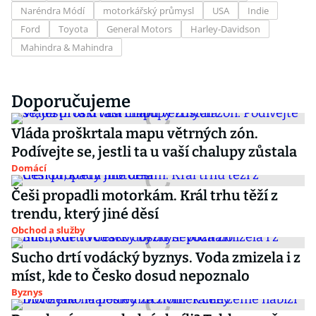
Naréndra Módí
motorkářský průmysl
USA
Indie
Ford
Toyota
General Motors
Harley-Davidson
Mahindra & Mahindra
Doporučujeme
Vláda proškrtala mapu větrných zón.
Podívejte se, jestli ta u vaší chalupy zůstala
Domácí
Češi propadli motorkám. Král trhu těží z
trendu, který jiné děsí
Obchod a služby
Sucho drtí vodácký byznys. Voda zmizela i z
míst, kde to Česko dosud nepoznalo
Byznys