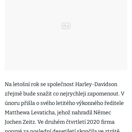
Na letošní rok se společnost Harley-Davidson
zřejmě bude snažit co nejrychleji zapomenout. V
únoru přišla o svého letitého výkonného ředitele
Matthewa Levaticha, jehož nahradil Němec
Jochen Zeitz. Ve druhém čtvrtletí 2020 firma
poprvé za poslední desetiletí skončila ve ztrátě.