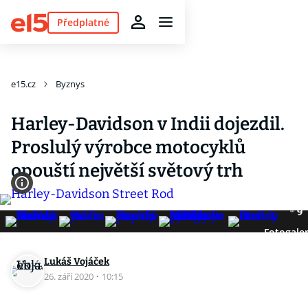
Předplatné
e15.cz
Byznys
Harley-Davidson v Indii dojezdil.
Proslulý výrobce motocyklů
opouští největší světový trh
9
Fotogaler
Lukáš Vojáček
26. září 2020
·
10:15