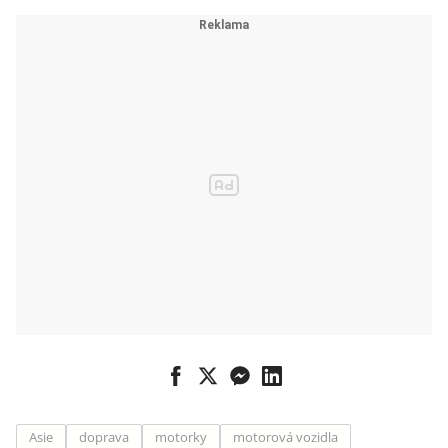
Asie
doprava
motorky
motorová vozidla