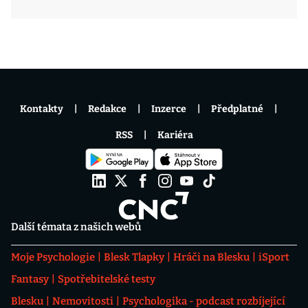
Kontakty
Redakce
Inzerce
Předplatné
RSS
Kariéra
Další témata z našich webů
Moje Psychologie
Blesk Tlapky
Hráči na Blesku
iSport
Fantasy
Spotřebitelské testy
Blesku
Nemovitosti
Psychologika - podcast rozbíjející