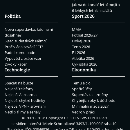
Jak na dokonalé letní mojito
6 lehkých letních salátů
Politika
Sport 2026
Nová superdávka: kdo na ní
MMA
dosáhne?
Fotbal 2026/27
Sjezd sudetských Němců
Hokej 2026
Proč vláda zavádí EET?
Tenis 2026
Padni komu padni
F1 2026
Výpověď z práce vzor
Atletika 2026
Divoký kačer
Cyklistika 2026
Technologie
Ekonomika
SpaceX na burze
Temu a clo
Nejlepší telefony
Spořicí účty
Nejlepší AI zdarma
Superdávka – změny
Nejlepší chytré hodinky
Chybějící roky k důchodu
Nejlepší VPN – srovnání
Minimální mzda 2027
Netflix filmy a seriály
Vedro v práci
© 2001 - 2026 Copyright
CZECH NEWS CENTER a.s.
se sídlem náměstí Marie Schmolkové 3493/1, 100 00 Praha 10 -
Strašnice, IČO: 02346826, zapsána v OR, sp.zn. B 19490 a dodavatelé