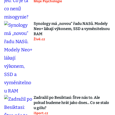
Moje Psychologie
Synology má „novou“ řadu NASů. Modely
Neo+ lákají výkonem, SSD a vyměnitelnou
RAM
Živě.cz
Zadražil po Besiktasi: Štve nás to. Ale
pokud budeme hrát jako dnes... Co se stalo
u gólu?
iSport.cz