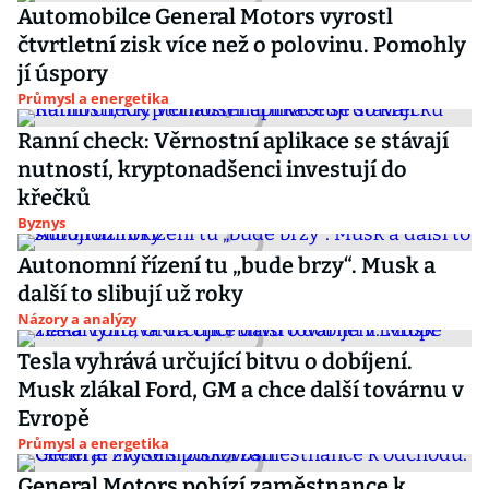
Automobilce General Motors vyrostl
čtvrtletní zisk více než o polovinu. Pomohly
jí úspory
Průmysl a energetika
Ranní check: Věrnostní aplikace se stávají
nutností, kryptonadšenci investují do
křečků
Byznys
Autonomní řízení tu „bude brzy“. Musk a
další to slibují už roky
Názory a analýzy
Tesla vyhrává určující bitvu o dobíjení.
Musk zlákal Ford, GM a chce další továrnu v
Evropě
Průmysl a energetika
General Motors pobízí zaměstnance k