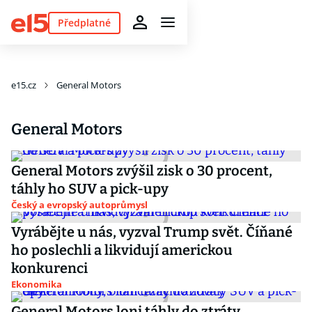
Předplatné
e15.cz
General Motors
General Motors
General Motors zvýšil zisk o 30 procent,
táhly ho SUV a pick-upy
Český a evropský autoprůmysl
Vyrábějte u nás, vyzval Trump svět. Číňané
ho poslechli a likvidují americkou
konkurenci
Ekonomika
General Motors loni táhly do ztráty