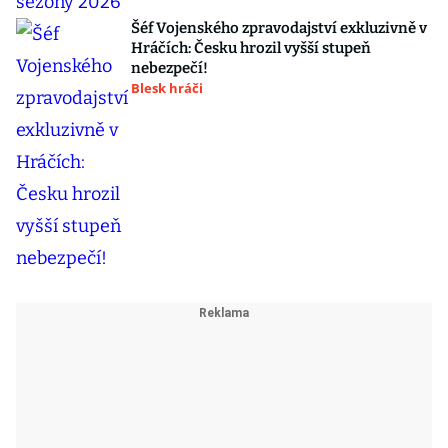
Šéf Vojenského zpravodajství exkluzivně v
Hráčích: Česku hrozil vyšší stupeň
nebezpečí!
Blesk hráči