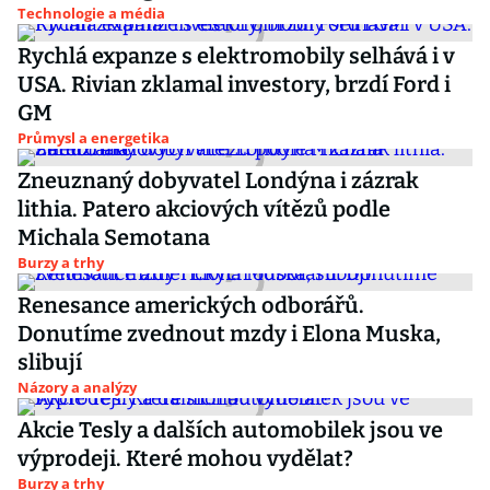
Technologie a média
Rychlá expanze s elektromobily selhává i v
USA. Rivian zklamal investory, brzdí Ford i
GM
Průmysl a energetika
Zneuznaný dobyvatel Londýna i zázrak
lithia. Patero akciových vítězů podle
Michala Semotana
Burzy a trhy
Renesance amerických odborářů.
Donutíme zvednout mzdy i Elona Muska,
slibují
Názory a analýzy
Akcie Tesly a dalších automobilek jsou ve
výprodeji. Které mohou vydělat?
Burzy a trhy