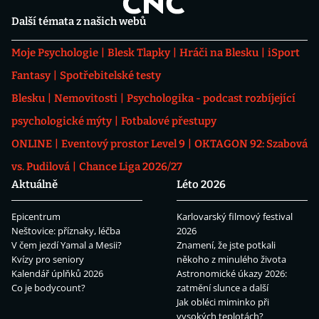
Další témata z našich webů
Moje Psychologie
Blesk Tlapky
Hráči na Blesku
iSport
Fantasy
Spotřebitelské testy
Blesku
Nemovitosti
Psychologika - podcast rozbíjející
psychologické mýty
Fotbalové přestupy
ONLINE
Eventový prostor Level 9
OKTAGON 92: Szabová
vs. Pudilová
Chance Liga 2026/27
Aktuálně
Léto 2026
Epicentrum
Karlovarský filmový festival
Neštovice: příznaky, léčba
2026
V čem jezdí Yamal a Mesii?
Znamení, že jste potkali
Kvízy pro seniory
někoho z minulého života
Kalendář úplňků 2026
Astronomické úkazy 2026:
Co je bodycount?
zatmění slunce a další
Jak obléci miminko při
vysokých teplotách?