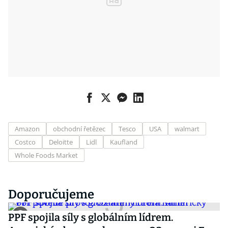
Amazon
obchodní řetězec
Tesco
USA
walmart
Costco
Deloitte
Lidl
Kaufland
Whole Foods Market
Doporučujeme
PPF spojila síly s globálním lídrem.