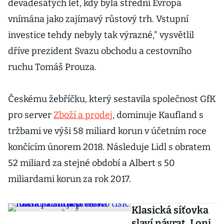
devadesátých let, kdy byla střední Evropa
vnímána jako zajímavý růstový trh. Vstupní
investice tehdy nebyly tak výrazné," vysvětlil
dříve prezident Svazu obchodu a cestovního
ruchu Tomáš Prouza.
Českému žebříčku, který sestavila společnost GfK
pro server
Zboží a prodej
, dominuje Kaufland s
tržbami ve výši 58 miliard korun v účetním roce
končícím únorem 2018. Následuje Lidl s obratem
52 miliard za stejné období a Albert s 50
miliardami korun za rok 2017.
Klasická síťovka
slaví návrat. Loni