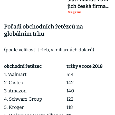
jich česká firma
prodala přes sto
Magazín
tisíc
Pořadí obchodních řetězců na
globálním trhu
(podle velikosti tržeb, v miliardách dolarů)
obchodní řetězec
tržby v roce 2018
1. Walmart
514
2. Costco
142
3. Amazon
140
4. Schwarz Group
122
5. Kroger
118