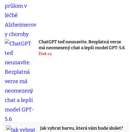
Zbavíme se demence? Léky jako Ozempic
mohou přinést zásadní průlom v léčbě
Alzheimerovy choroby
Moje Psychologie