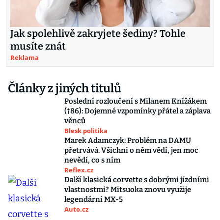
Jak spolehlivě zakryjete šediny? Tohle
musíte znát
Reklama
Články z jiných titulů
Poslední rozloučení s Milanem Knížákem
(†86): Dojemné vzpomínky přátel a záplava
věnců
Blesk politika