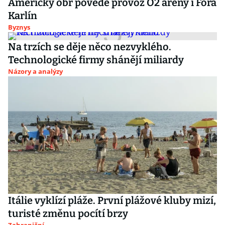
Americký obr povede provoz O2 areny i Fora
Karlín
Byznys
Na trzích se děje něco nezvyklého.
Technologické firmy shánějí miliardy
Názory a analýzy
Itálie vyklízí pláže. První plážové kluby mizí,
turisté změnu pocítí brzy