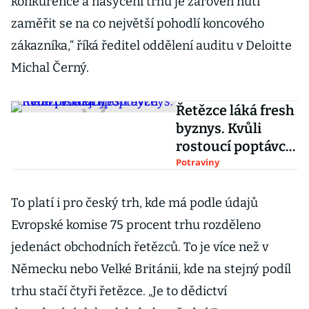
konkurence a nasycení trhu je zároveň nutí
zaměřit se na co největší pohodlí koncového
zákazníka,“ říká ředitel oddělení auditu v Deloitte
Michal Černý.
Řetězce láká fresh
byznys. Kvůli
rostoucí poptávce
mění prodejny
Potraviny
To platí i pro český trh, kde má podle údajů
Evropské komise 75 procent trhu rozděleno
jedenáct obchodních řetězců. To je více než v
Německu nebo Velké Británii, kde na stejný podíl
trhu stačí čtyři řetězce. „Je to dědictví