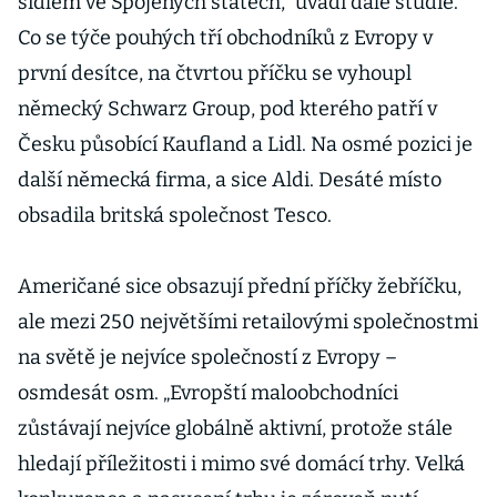
sídlem ve Spojených státech,“ uvádí dále studie.
Co se týče pouhých tří obchodníků z Evropy v
první desítce, na čtvrtou příčku se vyhoupl
německý Schwarz Group, pod kterého patří v
Česku působící Kaufland a Lidl. Na osmé pozici je
další německá firma, a sice Aldi. Desáté místo
obsadila britská společnost Tesco.
Američané sice obsazují přední příčky žebříčku,
ale mezi 250 největšími retailovými společnostmi
na světě je nejvíce společností z Evropy –
osmdesát osm. „Evropští maloobchodníci
zůstávají nejvíce globálně aktivní, protože stále
hledají příležitosti i mimo své domácí trhy. Velká