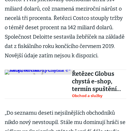
miliard dolarů, což znamená meziroční nárůst o
necelá tři procenta. Řetězci Costco stouply tržby
o téměř deset procent na 142 miliard dolarů.
Společnost Deloitte sestavila žebříček na základě
dat z fiskálního roku končícího červnem 2019.
Novější údaje zatím nejsou k dispozici.
Řetězec Globus
chystá e-shop,
termín spuštění
zatím nemá
Obchod a služby
„Do seznamu deseti nejsilnějších obchodníků
nikdo nový nevstoupil. Stále mu dominují hráči se