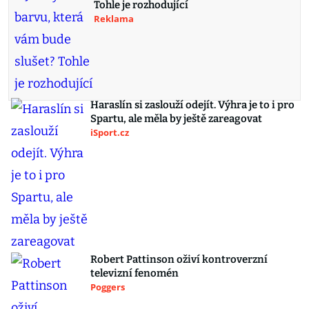
ChatGPT teď neunavíte. Bezplatná verze
má neomezený chat a lepší model GPT-5.6
Živě.cz
Jak vybrat barvu, která vám bude slušet?