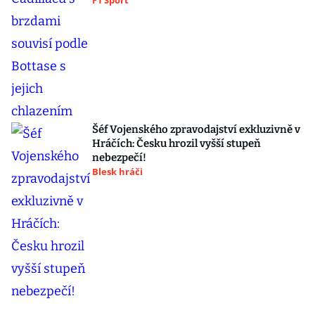
Pospíšil na Knížákově pohřbu: „Nikdy se
nebál.“ Zmínil napjaté vztahy s Medou
Mládkovou
Blesk.cz
Problémy Cadillacu s brzdami souvisí
podle Bottase s jejich chlazením