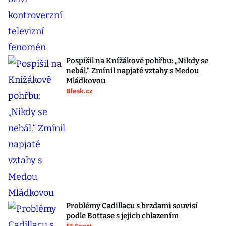
Tohle je rozhodující
Reklama
Haraslín si zaslouží odejít. Výhra je to i pro
Spartu, ale měla by ještě zareagovat
iSport.cz
Robert Pattinson oživí kontroverzní
televizní fenomén
Poggers