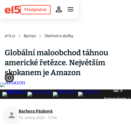
Předplatné
e15.cz
Byznys
Obchod a služby
Globální maloobchod táhnou
americké řetězce. Největším
skokanem je Amazon
5
Fotogalerie
Barbora Pánková
19. února 2020
·
17:00