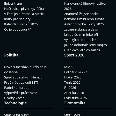
Kontakty
Redakce
Inzerce
Předplatné
RSS
Kariéra
Další témata z našich webů
Moje Psychologie
Blesk Tlapky
Hráči na Blesku
iSport
Fantasy
Spotřebitelské testy
Blesku
Nemovitosti
Psychologika - podcast rozbíjející
psychologické mýty
Fotbalové přestupy
ONLINE
Eventový prostor Level 9
OKTAGON 92: Szabová
vs. Pudilová
Chance Liga 2026/27
Aktuálně
Léto 2026