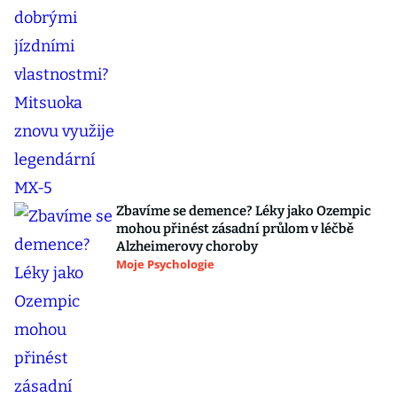
Marek Adamczyk: Problém na DAMU
přetrvává. Všichni o něm vědí, jen moc
nevědí, co s ním
Reflex.cz
Další klasická corvette s dobrými jízdními
vlastnostmi? Mitsuoka znovu využije
legendární MX-5
Auto.cz