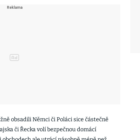
žně obsadili Němci či Poláci sice částečně
Thajska či Řecka volí bezpečnou domácí
či obchodech ale utrácí násobně méně než