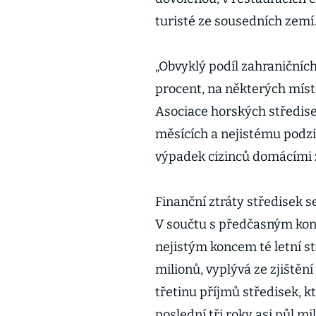
turisté ze sousedních zemí
„Obvyklý podíl zahraničních 
procent, na některých míste
Asociace horských středisek
měsících a nejistému podz
výpadek cizinců domácími 
Finanční ztráty středisek s
V součtu s předčasným ko
nejistým koncem té letní st
milionů, vyplývá ze zjištění
třetinu příjmů středisek, kt
poslední tři roky asi půl mi