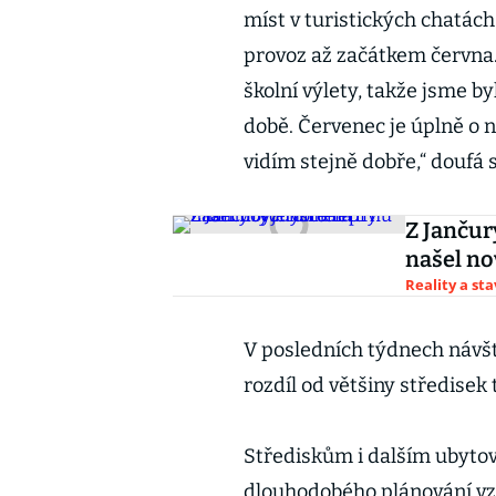
míst v turistických chatác
provoz až začátkem června.
školní výlety, takže jsme by
době. Červenec je úplně o
vidím stejně dobře,“ doufá 
Z Jančur
našel no
Reality a st
V posledních týdnech návšt
rozdíl od většiny středisek
Střediskům i dalším ubyto
dlouhodobého plánování vz