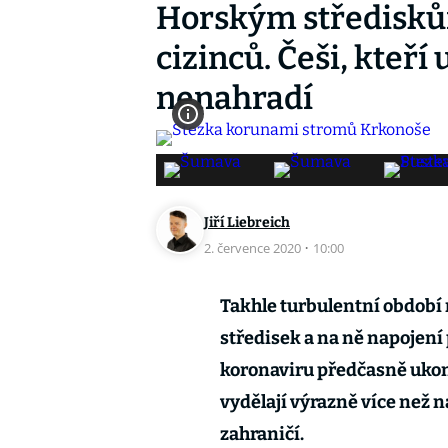
Horským středisků
cizinců. Češi, kteří 
nenahradí
Jiří Liebreich
2. července 2020
·
10:00
Takhle turbulentní období
středisek a na ně napojení
koronaviru předčasně ukon
vydělají výrazně více než na
zahraničí.