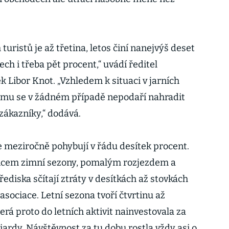
.
turistů je až třetina, letos činí nanejvýš deset
ch i třeba pět procent,“ uvádí ředitel
 Libor Knot. „Vzhledem k situaci v jarních
imu se v žádném případě nepodaří nahradit
zákazníky,“ dodává.
e meziročně pohybují v řádu desítek procent.
ncem zimní sezony, pomalým rozjezdem a
řediska sčítají ztráty v desítkách až stovkách
 asociace. Letní sezona tvoří čtvrtinu až
erá proto do letních aktivit nainvestovala za
liardy. Návštěvnost za tu dobu rostla vždy asi o