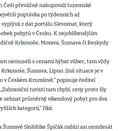
ch Češi převážně nakupovali tuzemské
největší poptávka po týdenních až
vyplývá z dat portálu Slevomat, který
obek pobytů v Česku. K nejoblíbenějším
radičně Krkonoše, Morava, Šumava či Beskydy.
, tam nemuseli s cenami hýbat vůbec, tam vždy
é Krkonoše, Šumava, Lipno. Jiná situace je v
o v Českém Krumlově,“ popisuje ředitel
„Zahraniční turisti tam chybí, ceny proto šly
 lze sehnat průměrný víkendový pobyt pro dva
vyšších kategorií,“ říká.
na Šumavě Ski&Bike Špičák nabízí asi osmdesát