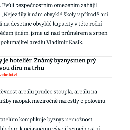
h. Kvůli bezpečnostním omezením zahájil
 „Nejezdily k nám obvyklé školy v přírodě ani
li na desetině obvyklé kapacity v této roční
 něčem jiném, jsme už nad průměrem a srpen
spolumajitel areálu Vladimír Kasík.
y je hoteliér. Známý byznysmen prý
vou díru na trhu
avebnictví
ěvnost areálu prudce stoupla, areálu na
 tržby naopak meziročně narostly o polovinu.
vatelům komplikuje byznys nemožnost
hledem k nejasnému vývoji bezpečnostní