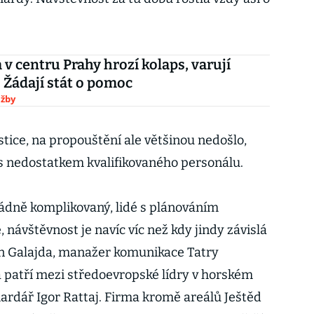
v centru Prahy hrozí kolaps, varují
. Žádají stát o pomoc
užby
stice, na propouštění ale většinou nedošlo,
í s nedostatkem kvalifikovaného personálu.
ádně komplikovaný, lidé s plánováním
, návštěvnost je navíc víc než kdy jindy závislá
ián Galajda, manažer komunikace Tatry
 patří mezi středoevropské lídry v horském
liardář Igor Rattaj. Firma kromě areálů Ještěd