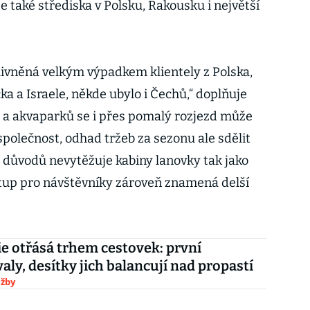
 také střediska v Polsku, Rakousku i největší
livněná velkým výpadkem klientely z Polska,
ka a Israele, někde ubylo i Čechů,“ doplňuje
 a akvaparků se i přes pomalý rozjezd může
společnost, odhad tržeb za sezonu ale sdělit
 důvodů nevytěžuje kabiny lanovky tak jako
ístup pro návštěvníky zároveň znamená delší
 otřásá trhem cestovek: první
aly, desítky jich balancují nad propastí
užby