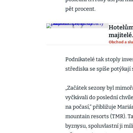
pět procent.
Hotelům 
majitelé
Obchod a sl
Podnikatelé tak stoply inve
střediska se spíše potýkaj
„Začátek sezony byl mimoř
vyčkávali do poslední chvíle
na počasí,“ přibližuje Mar
mountain resorts (TMR). Ta
byznysu, spoluvlastní ji mi