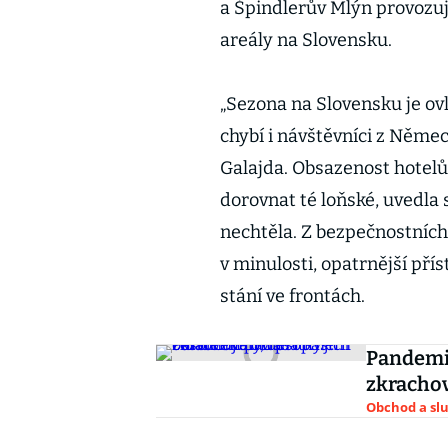
a Špindlerův Mlýn provozuje
areály na Slovensku.
„Sezona na Slovensku je ov
chybí i návštěvníci z Němec
Galajda. Obsazenost hotelů
dorovnat té loňské, uvedla 
nechtěla. Z bezpečnostních
v minulosti, opatrnější př
stání ve frontách.
Pandemie
zkrachov
Obchod a sl