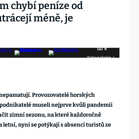
m chybí peníze od
utrácejí méně, je
8
Fotogalerie
 nepamatují. Provozovatelé horských
 podnikatelé museli nejprve kvůli pandemii
čit zimní sezonu, na které každoročně
 letní, nyní se potýkají s absencí turistů ze