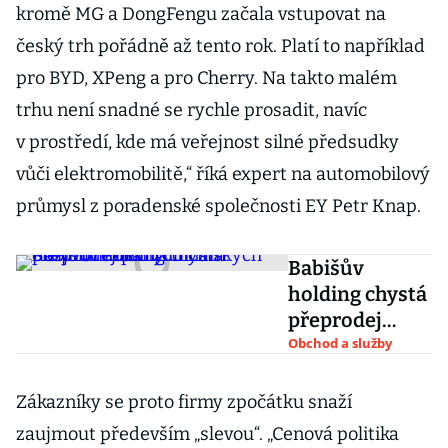
kromě MG a DongFengu začala vstupovat na
český trh pořádně až tento rok. Platí to například
pro BYD, XPeng a pro Cherry. Na takto malém
trhu není snadné se rychle prosadit, navíc
v prostředí, kde má veřejnost silné předsudky
vůči elektromobilitě,“ říká expert na automobilový
průmysl z poradenské společnosti EY Petr Knap.
Babišův
holding chystá
přeprodej
levných
Obchod a služby
čínských
elektromobilů
Zákazníky se proto firmy zpočátku snaží
rodinám.
zaujmout především „slevou“. „Cenová politika