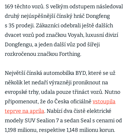
169 těchto vozů. S velkým odstupem následoval
druhý nejúspěšnější čínský hráč Dongfeng
s 35 prodeji. Zákazníci odebrali ještě dalších
dvacet vozů pod značkou Voyah, luxusní divizí
Dongfengu, a jeden další vůz pod šířeji
rozkročenou značkou Forthing.
Největší čínská automobilka BYD, které se už
několik let nedaří výrazněji proniknout na
evropské trhy, udala pouze třináct vozů. Nutno
připomenout, že do Česka oficiálně
vstoupila
teprve na apríla
. Nabízí dva čistě elektrické
modely SUV Sealion 7 a sedan Seal s cenami od
1,198 milionu, respektive 1,148 milionu korun.