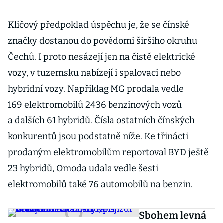
Klíčový předpoklad úspěchu je, že se čínské
značky dostanou do povědomí širšího okruhu
Čechů. I proto nesázejí jen na čistě elektrické
vozy, v tuzemsku nabízejí i spalovací nebo
hybridní vozy. Napříklag MG prodala vedle
169 elektromobilů 2436 benzinových vozů
a dalších 61 hybridů. Čísla ostatních čínských
konkurentů jsou podstatně níže. Ke třinácti
prodaným elektromobilům reportoval BYD ještě
23 hybridů, Omoda udala vedle šesti
elektromobilů také 76 automobilů na benzin.
Sbohem levná