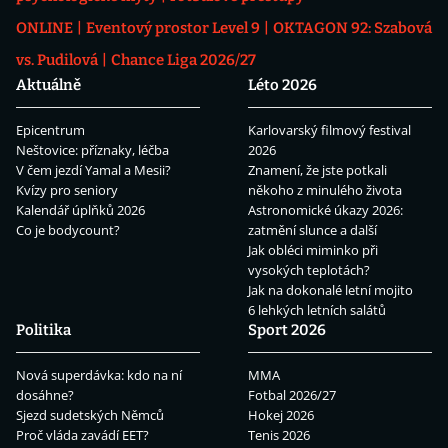
ONLINE
Eventový prostor Level 9
OKTAGON 92: Szabová
vs. Pudilová
Chance Liga 2026/27
Aktuálně
Léto 2026
Epicentrum
Karlovarský filmový festival
Neštovice: příznaky, léčba
2026
V čem jezdí Yamal a Mesii?
Znamení, že jste potkali
Kvízy pro seniory
někoho z minulého života
Kalendář úplňků 2026
Astronomické úkazy 2026:
Co je bodycount?
zatmění slunce a další
Jak obléci miminko při
vysokých teplotách?
Jak na dokonalé letní mojito
6 lehkých letních salátů
Politika
Sport 2026
Nová superdávka: kdo na ní
MMA
dosáhne?
Fotbal 2026/27
Sjezd sudetských Němců
Hokej 2026
Proč vláda zavádí EET?
Tenis 2026