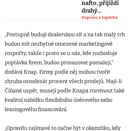
nafto, přijíždí
drahý
elektrobus.
Doprava a logistika
Praha i Brno
obmění flotily
„Postupně budují dealerskou síť a na tak malý trh
ve velkém
budou mít nezbytně omezené marketingové
rozpočty, takže i proto se u nás, kde rozhoduje
poptávka firem, budou prosazovat pomaleji,“
dodává Knap. Firmy podle něj mohou tvořit
zhruba osmdesát procent všech prodejů. Mají-li
Číňané uspět, musejí podle Knapa rozvinout také
kvalitní nabídku flexibilního úvěrového nebo
leasingového financování.
„Opravdu zajímavé to začne být v okamžiku, kdy