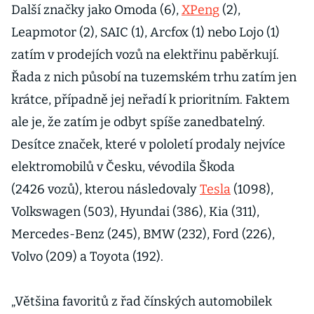
Další značky jako Omoda (6),
XPeng
(2),
Leapmotor (2), SAIC (1), Arcfox (1) nebo Lojo (1)
zatím v prodejích vozů na elektřinu paběrkují.
Řada z nich působí na tuzemském trhu zatím jen
krátce, případně jej neřadí k prioritním. Faktem
ale je, že zatím je odbyt spíše zanedbatelný.
Desítce značek, které v pololetí prodaly nejvíce
elektromobilů v Česku, vévodila Škoda
(2426 vozů), kterou následovaly
Tesla
(1098),
Volkswagen (503), Hyundai (386), Kia (311),
Mercedes-Benz (245), BMW (232), Ford (226),
Volvo (209) a Toyota (192).
„Většina favoritů z řad čínských automobilek