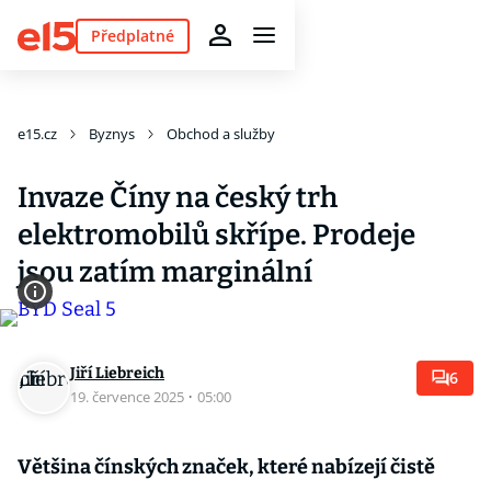
Předplatné
e15.cz
Byznys
Obchod a služby
Invaze Číny na český trh
elektromobilů skřípe. Prodeje
jsou zatím marginální
Jiří Liebreich
6
19. července 2025
·
05:00
Většina čínských značek, které nabízejí čistě