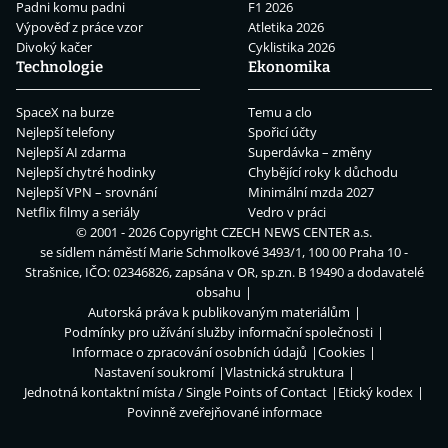
Padni komu padni
F1 2026
Výpověď z práce vzor
Atletika 2026
Divoký kačer
Cyklistika 2026
Technologie
Ekonomika
SpaceX na burze
Temu a clo
Nejlepší telefony
Spořicí účty
Nejlepší AI zdarma
Superdávka – změny
Nejlepší chytré hodinky
Chybějící roky k důchodu
Nejlepší VPN – srovnání
Minimální mzda 2027
Netflix filmy a seriály
Vedro v práci
© 2001 - 2026 Copyright
CZECH NEWS CENTER a.s.
se sídlem náměstí Marie Schmolkové 3493/1, 100 00 Praha 10 -
Strašnice, IČO: 02346826, zapsána v OR, sp.zn. B 19490 a dodavatelé
obsahu
Autorská práva k publikovaným materiálům
Podmínky pro užívání služby informační společnosti
Informace o zpracování osobních údajů
Cookies
Nastavení soukromí
Vlastnická struktura
Jednotná kontaktní místa / Single Points of Contact
Etický kodex
Povinně zveřejňované informace