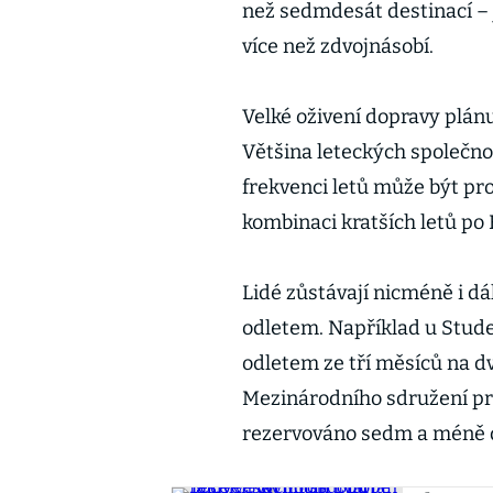
než sedmdesát destinací – 
více než zdvojnásobí.
Velké oživení dopravy plán
Většina leteckých společno
frekvenci letů může být pro
kombinaci kratších letů po 
Lidé zůstávají nicméně i dá
odletem. Například u Stud
odletem ze tří měsíců na dva
Mezinárodního sdružení pro
rezervováno sedm a méně 