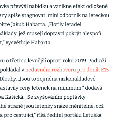
ávka převýší nabídku a vznikne efekt odložené
eny spíše stagnovat, míní odborník na leteckou
itte Jakub Habarta. „Flotily letadel
náklady, jež musejí dopravci pokrýt alespoň
t,“ vysvětluje Habarta.
u o třetinu levnější oproti roku 2019. Podraží
dpokládal v
nedávném rozhovoru pro deník E15
 Dlouhý. „Jsou to zejména nízkonákladové
 nastavily ceny letenek na minimum,“ dodává
a Kašická. „Se zvyšováním poptávky
hé straně jsou letenky snáze měnitelné, což
 pro cestující,“ říká ředitel portálu Letuška