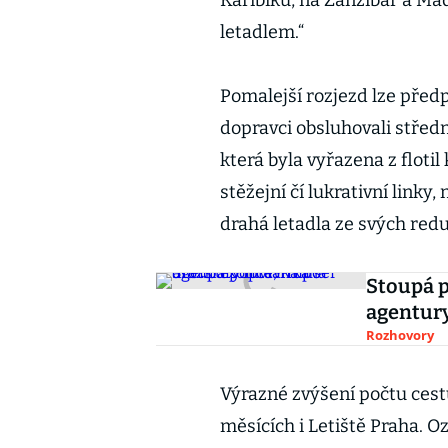
Karibiku, na Zanzibar a Ma
letadlem.“
Pomalejší rozjezd lze před
dopravci obsluhovali středn
která byla vyřazena z floti
stěžejní čí lukrativní linky
drahá letadla ze svých redu
Stoupá p
agentur
Rozhovory
Výrazné zvýšení počtu cest
měsících i Letiště Praha. O