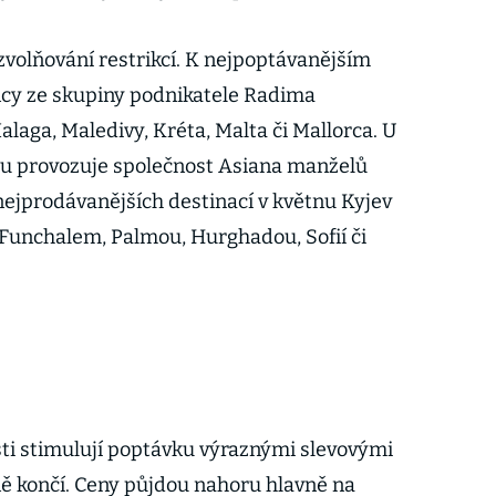
zvolňování restrikcí. K nejpoptávanějším
cy ze skupiny podnikatele Radima
Malaga, Maledivy, Kréta, Malta či Mallorca. U
ou provozuje společnost Asiana manželů
nejprodávanějších destinací v květnu Kyjev
Funchalem, Palmou, Hurghadou, Sofií či
osti stimulují poptávku výraznými slevovými
ě končí. Ceny půjdou nahoru hlavně na