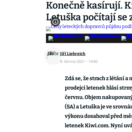
Konečně kasírují. K
Letuška počítají se
Jiří Liebreich
8. června 2021
·
14:00
Zdá se, že strach z létání 
prodejci letenek hlásí strm
červnu. Objem nakupovaný
(SA) a Letuška je ve srovná
výkonu dosahoval před měs
letenek Kiwi.com. Nyní uv