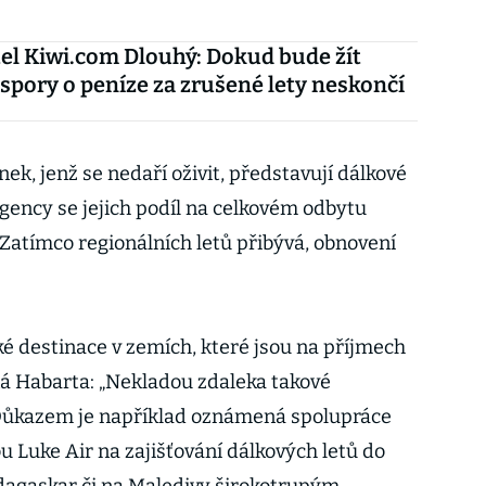
el Kiwi.com Dlouhý: Dokud bude žít
 spory o peníze za zrušené lety neskončí
ek, jenž se nedaří oživit, představují dálkové
Agency se jejich podíl na celkovém odbytu
 Zatímco regionálních letů přibývá, obnovení
ké destinace v zemích, které jsou na příjmech
ná Habarta: „Nekladou zdaleka takové
 Důkazem je například oznámená spolupráce
u Luke Air na zajišťování dálkových letů do