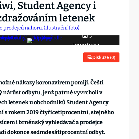
iwi, Student Agency i
 zdražováním letenek
5
Fotogalerie
Diskuze (
0
)
a možné nákazy koronavirem pomíjí. Čeští
ý nárůst odbytu, jenž patrně vyvrcholí v
ch letenek u obchodníků Student Agency
ní s rokem 2019 čtyřicetiprocentní, stejného
ícem i brněnský vyhledávač a prodejce
ádí dokonce sedmdesátiprocentní odbyt.