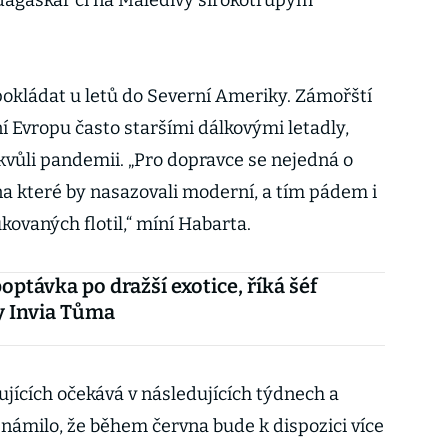
dagaskar či na Maledivy širokotrupým
pokládat u letů do Severní Ameriky. Zámořští
í Evropu často staršími dálkovými letadly,
l kvůli pandemii. „Pro dopravce se nejedná o
, na které by nasazovali moderní, a tím pádem i
kovaných flotil,“ míní Habarta.
optávka po dražší exotice, říká šéf
y Invia Tůma
ujících očekává v následujících týdnech a
známilo, že během června bude k dispozici více