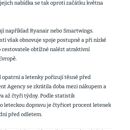
jejich nabídka se tak oproti začátku května
ují například Ryanair nebo Smartwings.
stí však obnovuje spoje postupně a při nízké
 cestovatele obtížné nalézt atraktivní
Evropě.
l opatrní a letenky pořizují těsně před
ent Agency se zkrátila doba mezi nákupem a
 až čtyři týdny. Podle statistik
 leteckou dopravu je čtyřicet procent letenek
dní před odletem.