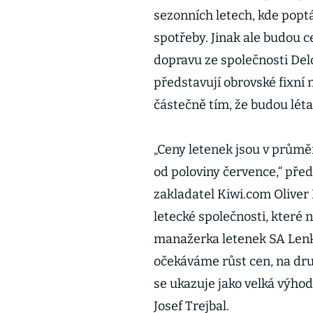
sezonních letech, kde popt
spotřeby. Jinak ale budou c
dopravu ze společnosti Delo
představují obrovské fixní 
částečně tím, že budou léta
„Ceny letenek jsou v průměr
od poloviny července,“ pře
zakladatel Kiwi.com Oliver
letecké společnosti, které
manažerka letenek SA Lenk
očekáváme růst cen, na dru
se ukazuje jako velká výhoda
Josef Trejbal.