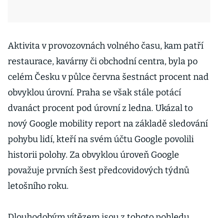
Aktivita v provozovnách volného času, kam patří
restaurace, kavárny či obchodní centra, byla po
celém Česku v půlce června šestnáct procent nad
obvyklou úrovní. Praha se však stále potácí
dvanáct procent pod úrovní z ledna. Ukázal to
nový Google mobility report na základě sledování
pohybu lidí, kteří na svém účtu Google povolili
historii polohy. Za obvyklou úroveň Google
považuje prvních šest předcovidových týdnů
letošního roku.
Dlouhodobým vítězem jsou z tohoto pohledu