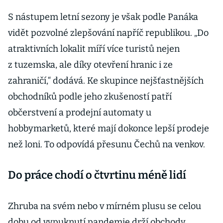
S nástupem letní sezony je však podle Panáka
vidět pozvolné zlepšování napříč republikou. „Do
atraktivních lokalit míří více turistů nejen
z tuzemska, ale díky otevření hranic i ze
zahraničí,“ dodává. Ke skupince nejšťastnějších
obchodníků podle jeho zkušeností patří
občerstvení a prodejní automaty u
hobbymarketů, které mají dokonce lepší prodeje
než loni. To odpovídá přesunu Čechů na venkov.
Do práce chodí o čtvrtinu méně lidí
Zhruba na svém nebo v mírném plusu se celou
dobu od vypuknutí pandemie drží obchody