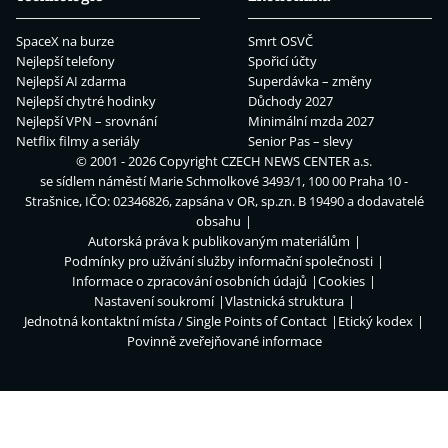
SpaceX na burze
Smrt OSVČ
Nejlepší telefony
Spořicí účty
Nejlepší AI zdarma
Superdávka – změny
Nejlepší chytré hodinky
Důchody 2027
Nejlepší VPN – srovnání
Minimální mzda 2027
Netflix filmy a seriály
Senior Pas – slevy
© 2001 - 2026 Copyright
CZECH NEWS CENTER a.s.
se sídlem náměstí Marie Schmolkové 3493/1, 100 00 Praha 10 -
Strašnice, IČO: 02346826, zapsána v OR, sp.zn. B 19490 a dodavatelé
obsahu
Autorská práva k publikovaným materiálům
Podmínky pro užívání služby informační společnosti
Informace o zpracování osobních údajů
Cookies
Nastavení soukromí
Vlastnická struktura
Jednotná kontaktní místa / Single Points of Contact
Etický kodex
Povinně zveřejňované informace