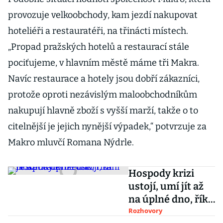
provozuje velkoobchody, kam jezdí nakupovat
hoteliéři a restauratéři, na třinácti místech.
„Propad pražských hotelů a restaurací stále
pociťujeme, v hlavním městě máme tři Makra.
Navíc restaurace a hotely jsou dobří zákazníci,
protože oproti nezávislým maloobchodníkům
nakupují hlavně zboží s vyšší marží, takže o to
citelnější je jejich nynější výpadek,“ potvrzuje za
Makro mluvčí Romana Nýdrle.
Hospody krizi
ustojí, umí jít až
na úplné dno, říká
restauratér Petřík
Rozhovory