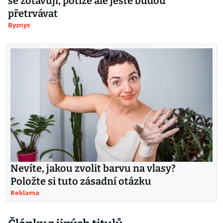
se zotavují, potíže ale ještě budou
přetrvávat
Byznys
Nevíte, jakou zvolit barvu na vlasy?
Položte si tuto zásadní otázku
Reklama