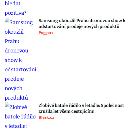
Samsung okouzlil Prahu dronovou show k
odstartování prodeje nových produktů
Poggers
Zlobivé batole řádilo v letadle: Společnost
zrušila let všem cestujícím!
Blesk.cz