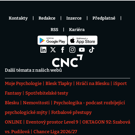
Kontakty
Redakce
Inzerce
Předplatné
RSS
Kariéra
Další témata z našich webů
Moje Psychologie
Blesk Tlapky
Hráči na Blesku
iSport
Fantasy
Spotřebitelské testy
Blesku
Nemovitosti
Psychologika - podcast rozbíjející
psychologické mýty
Fotbalové přestupy
ONLINE
Eventový prostor Level 9
OKTAGON 92: Szabová
vs. Pudilová
Chance Liga 2026/27