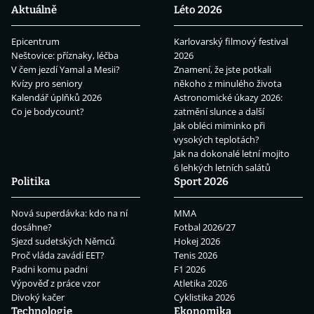
Aktuálně
Léto 2026
Epicentrum
Karlovarský filmový festival
Neštovice: příznaky, léčba
2026
V čem jezdí Yamal a Mesii?
Znamení, že jste potkali
Kvízy pro seniory
někoho z minulého života
Kalendář úplňků 2026
Astronomické úkazy 2026:
Co je bodycount?
zatmění slunce a další
Jak obléci miminko při
vysokých teplotách?
Jak na dokonalé letní mojito
6 lehkých letních salátů
Politika
Sport 2026
Nová superdávka: kdo na ní
MMA
dosáhne?
Fotbal 2026/27
Sjezd sudetských Němců
Hokej 2026
Proč vláda zavádí EET?
Tenis 2026
Padni komu padni
F1 2026
Výpověď z práce vzor
Atletika 2026
Divoký kačer
Cyklistika 2026
Technologie
Ekonomika