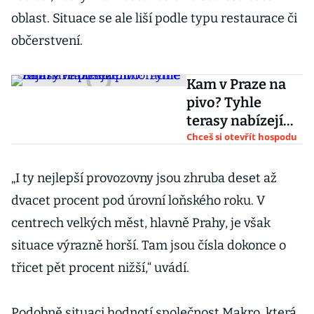
oblast. Situace se ale liší podle typu restaurace či
občerstvení.
Kam v Praze na
pivo? Tyhle
terasy nabízejí
mimořádně
Chceš si otevřít hospodu
zajímavé
posezení
„I ty nejlepší provozovny jsou zhruba deset až
dvacet procent pod úrovní loňského roku. V
centrech velkých měst, hlavně Prahy, je však
situace výrazně horší. Tam jsou čísla dokonce o
třicet pět procent nižší,“ uvádí.
Podobně situaci hodnotí společnost Makro, která