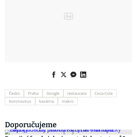
Česko
Praha
Google
restaurace
Coca-Cola
Koronavirus
kavárna
makro
Doporučujeme