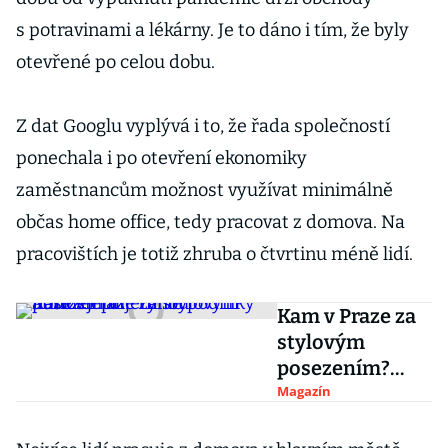
s potravinami a lékárny. Je to dáno i tím, že byly
otevřené po celou dobu.
Z dat Googlu vyplývá i to, že řada společností
ponechala i po otevření ekonomiky
zaměstnancům možnost využívat minimálně
občas home office, tedy pracovat z domova. Na
pracovištích je totiž zhruba o čtvrtinu méně lidí.
Kam v Praze za
stylovým
posezením?
Tyhle podniky
Magazín
nabízejí
příjemnou