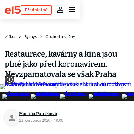
Předplatné
e15.cz
Byznys
Obchod a služby
Restaurace, kavárny a kina jsou
plné jako před koronavirem.
Nevzpamatovala se však Praha
Martina Patočková
22. července 2020
·
10:00