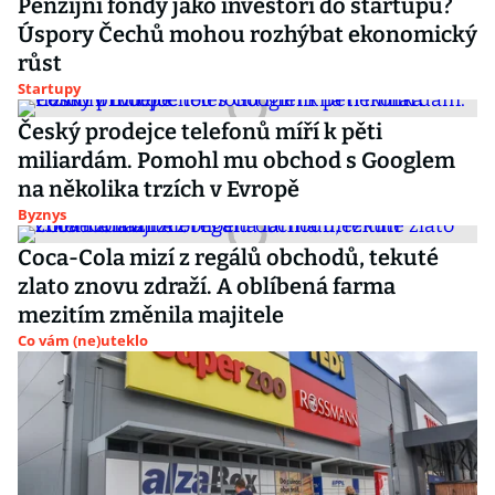
Penzijní fondy jako investoři do startupů?
Úspory Čechů mohou rozhýbat ekonomický
růst
Startupy
Český prodejce telefonů míří k pěti
miliardám. Pomohl mu obchod s Googlem
na několika trzích v Evropě
Byznys
Coca-Cola mizí z regálů obchodů, tekuté
zlato znovu zdraží. A oblíbená farma
mezitím změnila majitele
Co vám (ne)uteklo