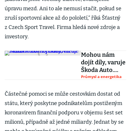
úpravu mezd. Ani to ale nemusí stačit, pokud se
zruší sportovní akce až do pololetí,“ říká Šťastný
z Czech Sport Travel. Firma hledá nové zdroje a
investory.
Mohou nám
dojít díly, varuje
Škoda Auto.
Koronavirus
Průmysl a energetika
zastavil továrny
dodavatelů
Částečné pomoci se může cestovkám dostat od
státu, který poskytne podnikatelům postiženým
koronavirem finanční podporu v objemu šest set
milionů, případně až jedné miliardy. Jednat by se