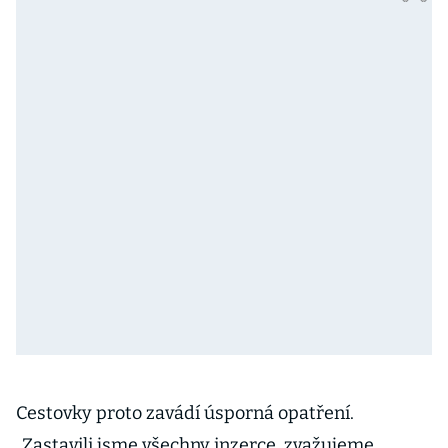
Cestovky proto zavádí úsporná opatření.
„Zastavili jsme všechny inzerce, zvažujeme