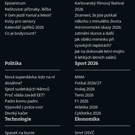
Epicentrum
Karlovarský filmový festival
Neštovice: příznaky, léčba
2026
V čem jezdí Yamal a Mesii?
Znamení, že jste potkali
Kvízy pro seniory
někoho z minulého života
Kalendář úplňků 2026
Astronomické úkazy 2026:
Co je bodycount?
zatmění slunce a další
Jak obléci miminko při
vysokých teplotách?
Jak na dokonalé letní mojito
6 lehkých letních salátů
Politika
Sport 2026
Nová superdávka: kdo na ní
MMA
dosáhne?
Fotbal 2026/27
Sjezd sudetských Němců
Hokej 2026
Proč vláda zavádí EET?
Tenis 2026
Padni komu padni
F1 2026
Výpověď z práce vzor
Atletika 2026
Divoký kačer
Cyklistika 2026
Technologie
Ekonomika
SpaceX na burze
Smrt OSVČ