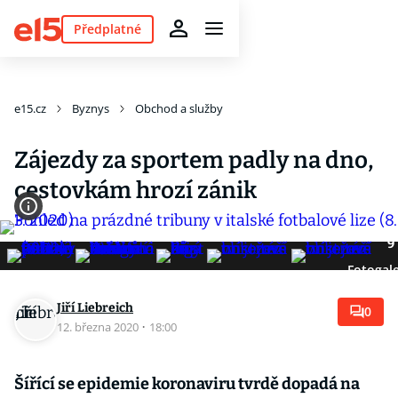
Předplatné
e15.cz
Byznys
Obchod a služby
Zájezdy za sportem padly na dno,
cestovkám hrozí zánik
9
Fotogale
Jiří Liebreich
0
12. března 2020
·
18:00
Šířící se epidemie koronaviru tvrdě dopadá na