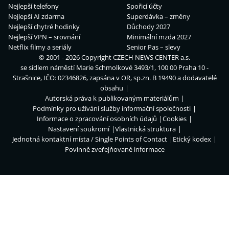
Nejlepší telefony
Spořicí účty
Nejlepší AI zdarma
Superdávka – změny
Nejlepší chytré hodinky
Důchody 2027
Nejlepší VPN – srovnání
Minimální mzda 2027
Netflix filmy a seriály
Senior Pas – slevy
© 2001 - 2026 Copyright
CZECH NEWS CENTER a.s.
se sídlem náměstí Marie Schmolkové 3493/1, 100 00 Praha 10 -
Strašnice, IČO: 02346826, zapsána v OR, sp.zn. B 19490 a dodavatelé
obsahu
Autorská práva k publikovaným materiálům
Podmínky pro užívání služby informační společnosti
Informace o zpracování osobních údajů
Cookies
Nastavení soukromí
Vlastnická struktura
Jednotná kontaktní místa / Single Points of Contact
Etický kodex
Povinně zveřejňované informace