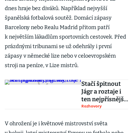
dnes hraje bez diváků. Například nejvyšší
španělská fotbalová soutěž. Domácí zápasy
Barcelony nebo Realu Madrid přitom patří
k největším lákadlům sportovních cestovek. Před
prázdnými tribunami se už odehrály i první
zápasy v německé lize nebo v celoevropském
stroji na peníze, v Lize mistrů.
Stačí špitnout
Jágr a roztaje i
ten nejpřísnější
celník, říká šéf
Rozhovory
sportovní
cestovky
V ohrožení je i květnové mistrovství světa