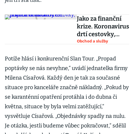
jen tři sta tisíc.
Jako za finanční
krize. Koronavirus
drtí cestovky,
přijdou o miliardy
Obchod a služby
Potíže hlásí i konkurenční Slan Tour. „Propad
poptávky se nás nevyhne,“ uvádí jednatelka firmy
Milena Císařová. Každý den je tak za současné
situace pro kanceláře značně nákladný. „Pokud by
se karanténní opatření protáhla i do dubna či
května, situace by byla velmi zatěžující,“
vysvětluje Císařová. „Objednávky spadly na nulu.
Je otázka, jestli budeme vůbec pokračovat,“ sdělil