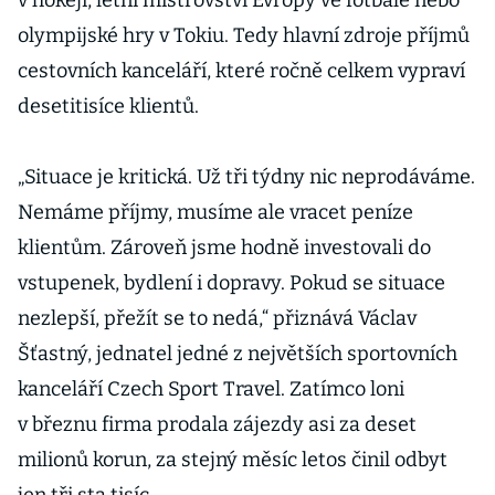
v hokeji, letní mistrovství Evropy ve fotbale nebo
olympijské hry v Tokiu. Tedy hlavní zdroje příjmů
cestovních kanceláří, které ročně celkem vypraví
desetitisíce klientů.
„Situace je kritická. Už tři týdny nic neprodáváme.
Nemáme příjmy, musíme ale vracet peníze
klientům. Zároveň jsme hodně investovali do
vstupenek, bydlení i dopravy. Pokud se situace
nezlepší, přežít se to nedá,“ přiznává Václav
Šťastný, jednatel jedné z největších sportovních
kanceláří Czech Sport Travel. Zatímco loni
v březnu firma prodala zájezdy asi za deset
milionů korun, za stejný měsíc letos činil odbyt