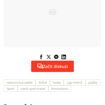
Začít diskuzi
cestovní kanceláře
fotbal
hokej
Liga mistrů
půjčky
Sport
czech sport travel
koronavirus