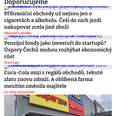
Doporučujeme
Příhraniční obchody už nejsou jen o
cigaretách a alkoholu. Češi do nich jezdí
nakupovat zcela jiné zboží
Obchod a služby
Penzijní fondy jako investoři do startupů?
Úspory Čechů mohou rozhýbat ekonomický
růst
Startupy
Coca-Cola mizí z regálů obchodů, tekuté
zlato znovu zdraží. A oblíbená farma
mezitím změnila majitele
Co vám (ne)uteklo