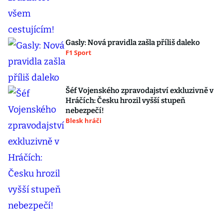
Gasly: Nová pravidla zašla příliš daleko
F1 Sport
Šéf Vojenského zpravodajství exkluzivně v
Hráčích: Česku hrozil vyšší stupeň
nebezpečí!
Blesk hráči