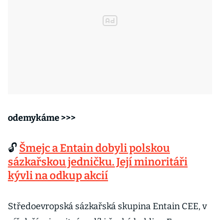
odemykáme >>>
🔓
Šmejc a Entain dobyli polskou
sázkařskou jedničku. Její minoritáři
kývli na odkup akcií
Středoevropská sázkařská skupina Entain CEE, v