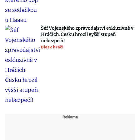
Šéf Vojenského zpravodajství exkluzivně v
Hráčích: Česku hrozil vyšší stupeň
nebezpečí!
Blesk hráči