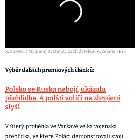
Rozhovor s Milanem Kratinou, zakladatelem Accolade • E15
Výběr dalších premiových článků:
Polsko se Ruska nebojí, ukázala
přehlídka. A polští voliči na zbrojení
slyší
V úterý proběhla ve Varšavě velká vojenská
přehlídka, ve které Poláci demonstrovali svoji