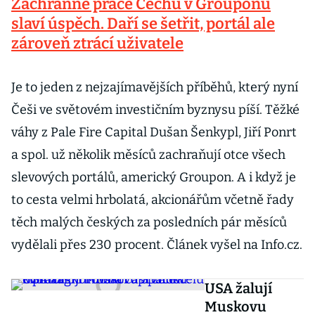
Záchranné práce Čechů v Grouponu
slaví úspěch. Daří se šetřit, portál ale
zároveň ztrácí uživatele
Je to jeden z nejzajímavějších příběhů, který nyní
Češi ve světovém investičním byznysu píší. Těžké
váhy z Pale Fire Capital Dušan Šenkypl, Jiří Ponrt
a spol. už několik měsíců zachraňují otce všech
slevových portálů, americký Groupon. A i když je
to cesta velmi hrbolatá, akcionářům včetně řady
těch malých českých za posledních pár měsíců
vydělali přes 230 procent. Článek vyšel na Info.cz.
USA žalují
Muskovu