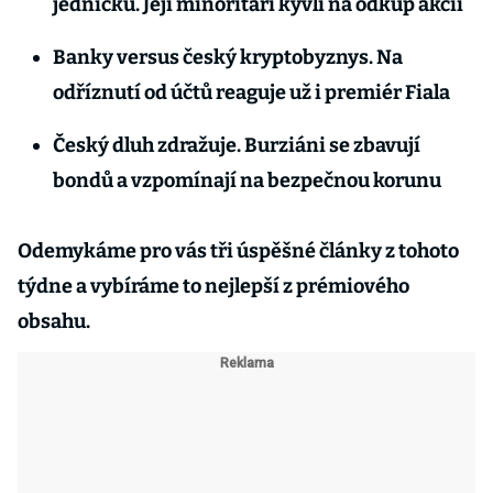
jedničku. Její minoritáři kývli na odkup akcií
Banky versus český kryptobyznys. Na
odříznutí od účtů reaguje už i premiér Fiala
Český dluh zdražuje. Burziáni se zbavují
bondů a vzpomínají na bezpečnou korunu
Odemykáme pro vás tři úspěšné články z tohoto
týdne a vybíráme to nejlepší z prémiového
obsahu.