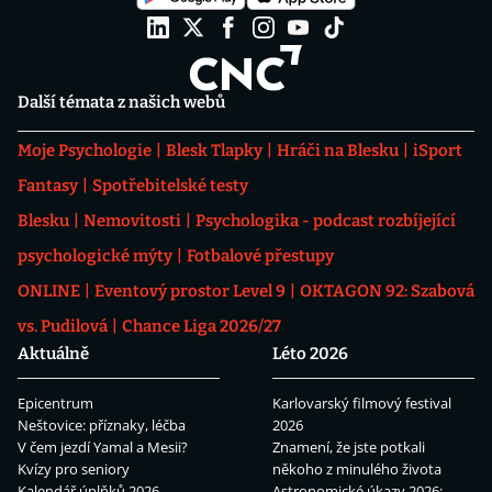
Další témata z našich webů
Moje Psychologie
Blesk Tlapky
Hráči na Blesku
iSport
Fantasy
Spotřebitelské testy
Blesku
Nemovitosti
Psychologika - podcast rozbíjející
psychologické mýty
Fotbalové přestupy
ONLINE
Eventový prostor Level 9
OKTAGON 92: Szabová
vs. Pudilová
Chance Liga 2026/27
Aktuálně
Léto 2026
Epicentrum
Karlovarský filmový festival
Neštovice: příznaky, léčba
2026
V čem jezdí Yamal a Mesii?
Znamení, že jste potkali
Kvízy pro seniory
někoho z minulého života
Kalendář úplňků 2026
Astronomické úkazy 2026: