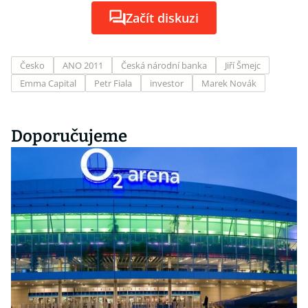
Začít diskuzi
Česko
ANO 2011
Česká národní banka
Jiří Šmejc
Emma Capital
Petr Fiala
investor
Marek Novák
Doporučujeme