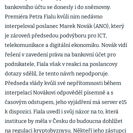
bankovního účtu se donesly i do sněmovny.
Premiéra Petra Fialu kvůli nim nedávno
interpeloval poslanec Marek Novák (ANO), který
je zároveň předsedou podvýboru pro ICT,
telekomunikace a digitální ekonomiku. Novák vidí
řešení v zavedení práva na bankovní účet pro
podnikatele, Fiala však v reakci na poslancovy
dotazy sdělil, že tento návrh nepodporuje.
Předseda vlády kvůli své nepřítomnosti během
interpelací Novákovi odpověděl písemně a s
časovým odstupem, jeho vyjádření má server e15
k dispozici. Fiala uvedl i svůj názor na to, která
instituce by měla v Česku do budoucna dohlížet
na regulaci kryptobyznysu. Někteří jeho zástupci