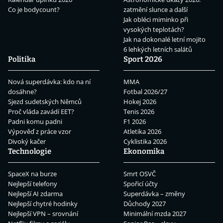
Co je bodycount?
zatmění slunce a další
Jak obléci miminko při
vysokých teplotách?
Jak na dokonalé letní mojito
6 lehkých letních salátů
Politika
Sport 2026
Nová superdávka: kdo na ní
MMA
dosáhne?
Fotbal 2026/27
Sjezd sudetských Němců
Hokej 2026
Proč vláda zavádí EET?
Tenis 2026
Padni komu padni
F1 2026
Výpověď z práce vzor
Atletika 2026
Divoký kačer
Cyklistika 2026
Technologie
Ekonomika
SpaceX na burze
Smrt OSVČ
Nejlepší telefony
Spořicí účty
Nejlepší AI zdarma
Superdávka – změny
Nejlepší chytré hodinky
Důchody 2027
Nejlepší VPN – srovnání
Minimální mzda 2027