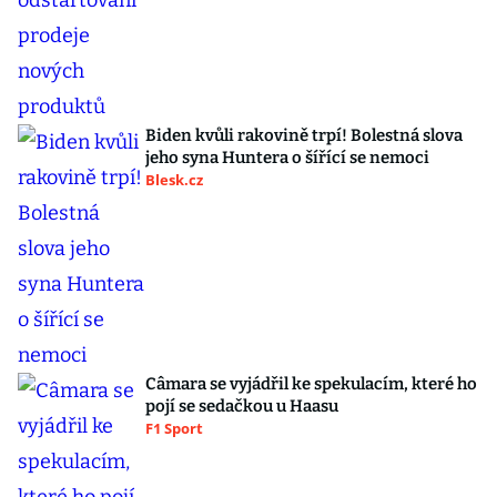
Biden kvůli rakovině trpí! Bolestná slova
jeho syna Huntera o šířící se nemoci
Blesk.cz
Câmara se vyjádřil ke spekulacím, které ho
pojí se sedačkou u Haasu
F1 Sport