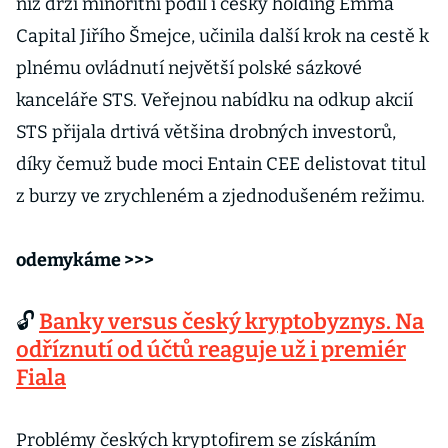
níž drží minoritní podíl i český holding Emma
Capital Jiřího Šmejce, učinila další krok na cestě k
plnému ovládnutí největší polské sázkové
kanceláře STS. Veřejnou nabídku na odkup akcií
STS přijala drtivá většina drobných investorů,
díky čemuž bude moci Entain CEE delistovat titul
z burzy ve zrychleném a zjednodušeném režimu.
odemykáme >>>
🔓
Banky versus český kryptobyznys. Na
odříznutí od účtů reaguje už i premiér
Fiala
Problémy českých kryptofirem se získáním