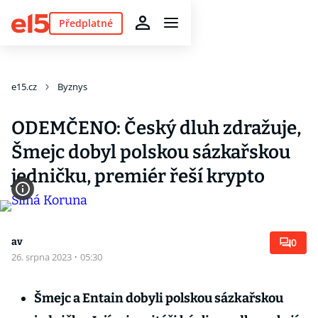
Předplatné
e15.cz
Byznys
ODEMČENO: Český dluh zdražuje,
Šmejc dobyl polskou sázkařskou
jedničku, premiér řeší krypto
av
0
26. srpna 2023
·
05:30
Šmejc a Entain dobyli polskou sázkařskou