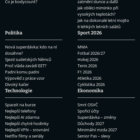
Co je bodycount?
zatmění slunce a další
Jak obléci miminko při
vysokých teplotách?
Jak na dokonalé letní mojito
6 lehkých letních salátů
Politika
Sport 2026
Nová superdávka: kdo na ní
MMA
dosáhne?
Fotbal 2026/27
Sjezd sudetských Němců
Hokej 2026
Proč vláda zavádí EET?
Tenis 2026
Padni komu padni
F1 2026
Výpověď z práce vzor
Atletika 2026
Divoký kačer
Cyklistika 2026
Technologie
Ekonomika
SpaceX na burze
Smrt OSVČ
Nejlepší telefony
Spořicí účty
Nejlepší AI zdarma
Superdávka – změny
Nejlepší chytré hodinky
Důchody 2027
Nejlepší VPN – srovnání
Minimální mzda 2027
Netflix filmy a seriály
Senior Pas – slevy