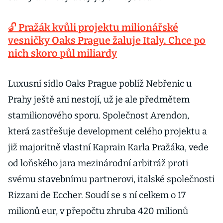
🔓 Pražák kvůli projektu milionářské
vesničky Oaks Prague žaluje Italy. Chce po
nich skoro půl miliardy
Luxusní sídlo Oaks Prague poblíž Nebřenic u
Prahy ještě ani nestojí, už je ale předmětem
stamilionového sporu. Společnost Arendon,
která zastřešuje development celého projektu a
již majoritně vlastní Kaprain Karla Pražáka, vede
od loňského jara mezinárodní arbitráž proti
svému stavebnímu partnerovi, italské společnosti
Rizzani de Eccher. Soudí se s ní celkem o 17
milionů eur, v přepočtu zhruba 420 milionů