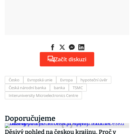
Začít diskuzi
Česko
Evropská unie
Evropa
hypoteční úvěr
Česká národní banka
banka
TSMC
Interuniversity Microelectronics Centre
Doporučujeme
Děsivý pohled na českou krajinu. Proč v