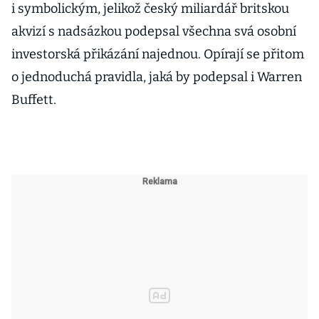
i symbolickým, jelikož český miliardář britskou
akvizí s nadsázkou podepsal všechna svá osobní
investorská přikázání najednou. Opírají se přitom
o jednoduchá pravidla, jaká by podepsal i Warren
Buffett.