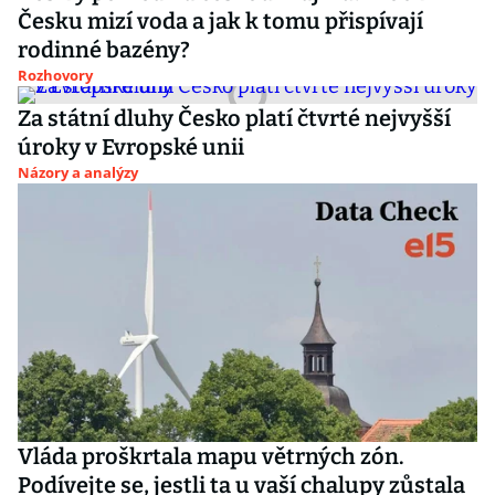
Česku mizí voda a jak k tomu přispívají
rodinné bazény?
Rozhovory
Za státní dluhy Česko platí čtvrté nejvyšší
úroky v Evropské unii
Názory a analýzy
Vláda proškrtala mapu větrných zón.
Podívejte se, jestli ta u vaší chalupy zůstala