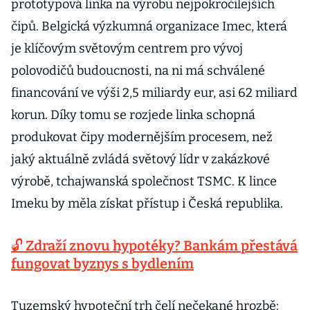
prototypová linka na výrobu nejpokročilejších
čipů. Belgická výzkumná organizace Imec, která
je klíčovým světovým centrem pro vývoj
polovodičů budoucnosti, na ni má schválené
financování ve výši 2,5 miliardy eur, asi 62 miliard
korun. Díky tomu se rozjede linka schopná
produkovat čipy modernějším procesem, než
jaký aktuálně zvládá světový lídr v zakázkové
výrobě, tchajwanská společnost TSMC. K lince
Imeku by měla získat přístup i Česká republika.
🔓 Zdraží znovu hypotéky? Bankám přestává
fungovat byznys s bydlením
Tuzemský hypoteční trh čelí nečekané hrozbě: