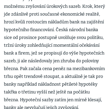
možnému zvyšování úrokových sazeb. Krok, který
jde zdánlivě proti současné ekonomické realitě,
hrozí kvůli rostoucím nákladům bank na zajištění
hypotečního financování. Česká národní banka
sice od prosince postupně uvolňuje svou politiku,
tržní úroky zohledňující momentální očekávání
bank a firem, jež se propisují do výše hypotečních
sazeb, ji ale následovaly jen zhruba do poloviny
března. Pak začala cena peněz na mezibankovním
trhu opět trendově stoupat, a aktuálně je tak pro
banky například nákladnost pětileté hypotéky
takřka o třetinu vyšší než ještě na počátku
března. Hypoteční sazby zatím jen mírně klesají,
banky ale nevylučují jejich zvyšování.