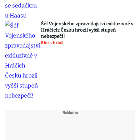
Šéf Vojenského zpravodajství exkluzivně v
Hráčích: Česku hrozil vyšší stupeň
nebezpečí!
Blesk hráči