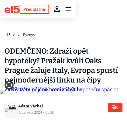
Předplatné
e15.cz
Byznys
ODEMČENO: Zdraží opět
hypotéky? Pražák kvůli Oaks
Prague žaluje Italy, Evropa spustí
nejmodernější linku na čipy
Adam Váchal
0
1. června 2024
·
05:30