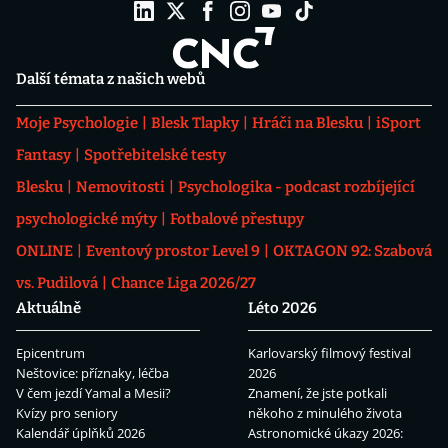
Další témata z našich webů
Moje Psychologie
Blesk Tlapky
Hráči na Blesku
iSport
Fantasy
Spotřebitelské testy
Blesku
Nemovitosti
Psychologika - podcast rozbíjející
psychologické mýty
Fotbalové přestupy
ONLINE
Eventový prostor Level 9
OKTAGON 92: Szabová
vs. Pudilová
Chance Liga 2026/27
Aktuálně
Léto 2026
Epicentrum
Karlovarský filmový festival
Neštovice: příznaky, léčba
2026
V čem jezdí Yamal a Mesii?
Znamení, že jste potkali
Kvízy pro seniory
někoho z minulého života
Kalendář úplňků 2026
Astronomické úkazy 2026: