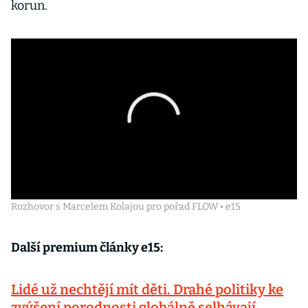
korun.
Rozhovor s Marcelem Kolajou pro pořad FLOW • e15
Další premium články e15:
Lidé už nechtějí mít děti. Drahé politiky ke
zvýšení porodnosti globálně selhávají